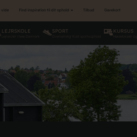
 vide
Find inspiration til dit ophold
Tilbud
Gavekort
LEJRSKOLE
SPORT
KURSUS
Lejrskoler i hele Danmark
Overnatning til dit sportsophold
Mødelokaler o