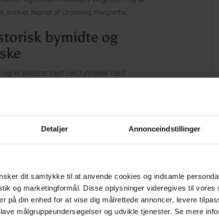
, som er tegnet af Dronning Margrethe.
storisk bymidte og
yske
n og er placeret midt i en tunneldal med
entrum og domkirken ligger Danhostel
Detaljer
Annonceindstillinger
odboldbane, tv-stue, trådløst internet,
red. Og så er der en skøn park, hvor I kan
sker dit samtykke til at anvende cookies og indsamle personda
istik og marketingformål. Disse oplysninger videregives til vore
s øl i form af en ’Fuglsang’, lej en kano på
er på din enhed for at vise dig målrettede annoncer, levere tilpas
 eller sejl med, Dambåden "Dorthea eller
 lave målgruppeundersøgelser og udvikle tjenester. Se mere inf