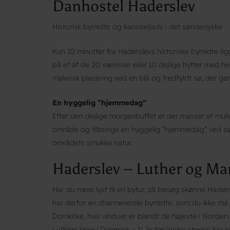
Danhostel Haderslev
Historisk bymidte og kanosejlads i det sønderjyske
Kun 10 minutter fra Haderslevs historiske bymidte li
på et af de 20 værelser eller 10 dejlige hytter med he
malerisk placering ved en blå og fredfyldt sø, der gør
En hyggelig ”hjemmedag”
Efter den dejlige morgenbuffet er der masser af mul
område og tilbringe en hyggelig ”hjemmedag” ved sø
områdets smukke natur.
Haderslev – Luther og Ma
Har du mere lyst til en bytur, så besøg skønne Hadersl
har derfor en charmerende bymidte, som du ikke må 
Domkirke, hvis vinduer er blandt de højeste i Norden.
Luthers lære i Danmark – 11 år før andre steder. Kig 