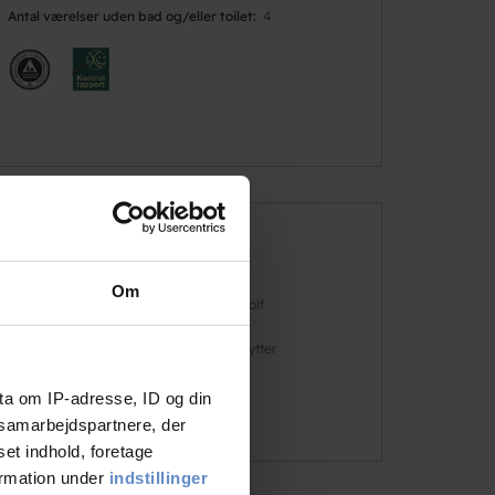
Antal værelser uden bad og/eller toilet
4
Faciliteter
Om
Gratis wifi
Golf
Gratis parkering
Hytter
ta om IP-adresse, ID og din
Læs mere
s samarbejdspartnere, der
set indhold, foretage
ormation under
indstillinger