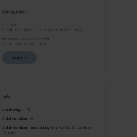
Åbningstider
Alle dage
01/04
-
01/10
(
8.00 til 10.00 &amp; 16.00 til 18.00
)
Hverdage og ved ankomster
02/10
-
21/03
(
8.00 - 10.00
)
Se priser
Info
Antal senge
132
Antal værelser
30
Antal værelser med bad og/eller toilet
16 værelser +
10 hytter