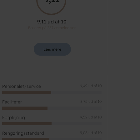
9,11 ud af 10
Baseret på 267 anmeldelser
Læs mere
Personalet/service
9,49 ud af 10
Faciliteter
8,75 ud af 10
Forplejning
9,52 ud af 10
Rengøringsstandard
9,08 ud af 10