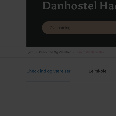
Danhostel Ha
Hjem
Check Ind Og Værelser
Danhostel Haderslev
Danhostel Haderslev
Brug for hjælp? Ring
+45 7452 1347
Check ind og værelser
Lejrskole