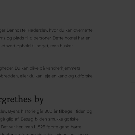
gger Danhostel Haderslev, hvor du kan overnatte
ms og plads til 6 personer. Dette hostel har en
 ethvert ophold til noget, man husker.
igheder. Du kan blive på vandrerhjemmets
bredden, eller du kan leje en kano og udforske
rgrethes by
ev. Byens historie går 800 år tilbage i tiden og
gå glip af. Besøg fx den smukke gotiske
 Det var her, man i 1525 første gang hørte
indenfor og fornem historiens vingesus - og se