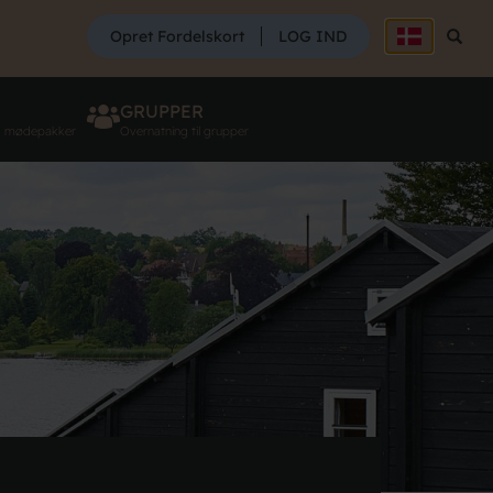
SØG
Opret Fordelskort
LOG IND
Søg
GRUPPER
g mødepakker
Overnatning til grupper