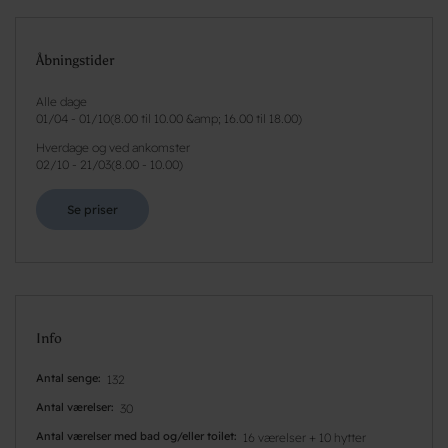
Åbningstider
Alle dage
01/04
-
01/10
(
8.00 til 10.00 &amp; 16.00 til 18.00
)
Hverdage og ved ankomster
02/10
-
21/03
(
8.00 - 10.00
)
Se priser
Info
Antal senge
132
Antal værelser
30
Antal værelser med bad og/eller toilet
16 værelser + 10 hytter