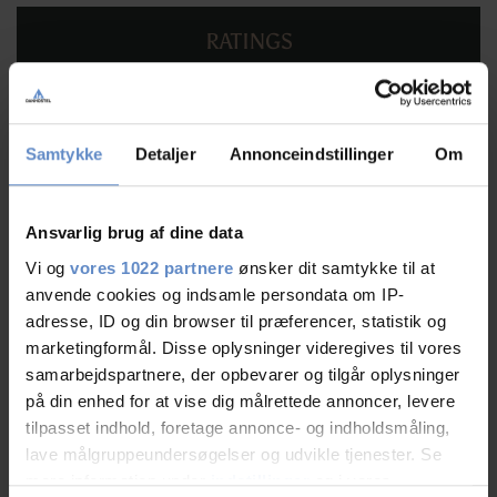
RATINGS
9,11
Samtykke
Detaljer
Annonceindstillinger
Om
9,11 ud af 10
Ansvarlig brug af dine data
Baseret på 267 anmeldelser
Vi og
vores 1022 partnere
ønsker dit samtykke til at
anvende cookies og indsamle persondata om IP-
adresse, ID og din browser til præferencer, statistik og
Læs mere
marketingformål. Disse oplysninger videregives til vores
samarbejdspartnere, der opbevarer og tilgår oplysninger
på din enhed for at vise dig målrettede annoncer, levere
tilpasset indhold, foretage annonce- og indholdsmåling,
lave målgruppeundersøgelser og udvikle tjenester. Se
Personalet/service
9,49 ud af 10
mere information under
indstillinger
og i vores