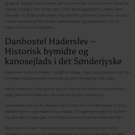
gå glip af. Besøg fx den smukke gotiske Domkirke, hvis vinduer er blandt de
højeste i Norden. Det var her, man i 1525 første gang hørte Luthers lære i
Danmark – 11 år før andre steder. Kig indenfor og fornem historiens vingesus
- og se nærmere på de smukke messehageler og antependier, som er
tegnet af Dronning Margrethe.
Danhostel Haderslev –
Historisk bymidte og
kanosejlads i det Sønderjyske
Haderslevs historie strækker sig 800 år tilbage i tiden og er placeret midt i en
tunneldal med Domkirken tronende op på en forhøjning midt i byen.
Ned til Haderslev Dam og med kun 10 minutter fra centrum og domkirken
ligger Danhostel Haderslev, din base for en god overnatning.
Vandrerhjemmet har 26 værelser og 10 hytter. Der er fodboldbane, tv-stue,
trådløst internet, gæstekøkken og masser af hyggelige kroge til ro og fred.
Og så er der en skøn park, hvor I kan komme helt tæt på Haderslev Dam.
Tag en tur ind til den historiske bymidte og nyd egnens øl i form af en
’Fuglsang’, lej en kano på vandrerhjemmet og ro rundt i områdets smukke