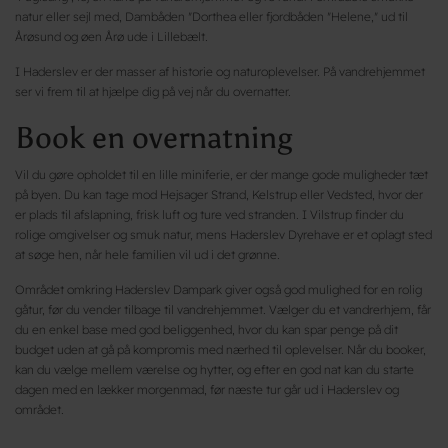
natur eller sejl med, Dambåden "Dorthea eller fjordbåden "Helene," ud til
Årøsund og øen Årø ude i Lillebælt.
I Haderslev er der masser af historie og naturoplevelser. På vandrehjemmet
ser vi frem til at hjælpe dig på vej når du overnatter.
Book en overnatning
Vil du gøre opholdet til en lille miniferie, er der mange gode muligheder tæt
på byen. Du kan tage mod Hejsager Strand, Kelstrup eller Vedsted, hvor der
er plads til afslapning, frisk luft og ture ved stranden. I Vilstrup finder du
rolige omgivelser og smuk natur, mens Haderslev Dyrehave er et oplagt sted
at søge hen, når hele familien vil ud i det grønne.
Området omkring Haderslev Dampark giver også god mulighed for en rolig
gåtur, før du vender tilbage til vandrehjemmet. Vælger du et vandrerhjem, får
du en enkel base med god beliggenhed, hvor du kan spar penge på dit
budget uden at gå på kompromis med nærhed til oplevelser. Når du booker,
kan du vælge mellem værelse og hytter, og efter en god nat kan du starte
dagen med en lækker morgenmad, før næste tur går ud i Haderslev og
området.