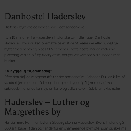
Danhostel Haderslev
Historisk bymidte og kanosejlads i det sønderjyske
Kun 10 minutter fra Haderslevs historiske bymidte ligger Danhostel
Haderslev, hvor du kan overnatte på et af de 20 værelser eller 10 dejlige
hytter med hems og plads til 6 personer. Dette hostel har en malerisk
placering ved en blå og fredfyldt sø, der gør ethvert ophold til noget, man
husker.
En hyggelig ”hjemmedag”
Efter den dejlige morgenbuffet er der masser af muligheder. Du kan blive på
vandrerhjemmets område og tilbringe en hyggelig ”hjemmedag” ved
søbredden, eller du kan leje en kano og udforske områdets smukke natur.
Haderslev – Luther og
Margrethes by
Har du mere lyst til en bytur, så besøg skønne Haderslev. Byens historie går
800 år tilbage i tiden og har derfor en charmerende bymidte, som du ikke må