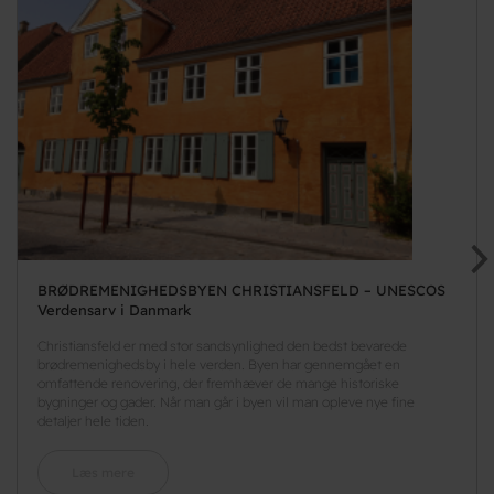
BRØDREMENIGHEDSBYEN CHRISTIANSFELD – UNESCOS
Verdensarv i Danmark
Christiansfeld er med stor sandsynlighed den bedst bevarede
brødremenighedsby i hele verden. Byen har gennemgået en
omfattende renovering, der fremhæver de mange historiske
bygninger og gader. Når man går i byen vil man opleve nye fine
detaljer hele tiden.
Læs mere