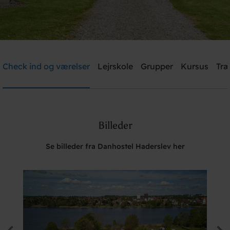
Danhostel Haderslev
Check ind og værelser
Lejrskole
Grupper
Kursus
Træ
Brug for hjælp? Ring
+45 7452 1347
Billeder
Søg
Se billeder fra Danhostel Haderslev her