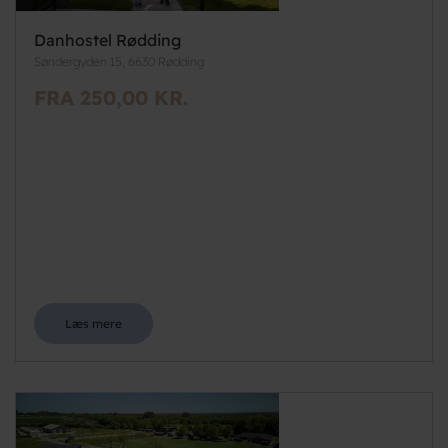
Danhostel Rødding
Søndergyden 15, 6630 Rødding
FRA 250,00 KR.
Læs mere