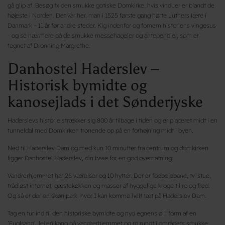
gå glip af. Besøg fx den smukke gotiske Domkirke, hvis vinduer er blandt de
højeste i Norden. Det var her, man i 1525 første gang hørte Luthers lære i
Danmark – 11 år før andre steder. Kig indenfor og fornem historiens vingesus
- og se nærmere på de smukke messehageler og antependier, som er
tegnet af Dronning Margrethe.
Danhostel Haderslev –
Historisk bymidte og
kanosejlads i det Sønderjyske
Haderslevs historie strækker sig 800 år tilbage i tiden og er placeret midt i en
tunneldal med Domkirken tronende op på en forhøjning midt i byen.
Ned til Haderslev Dam og med kun 10 minutter fra centrum og domkirken
ligger Danhostel Haderslev, din base for en god overnatning.
Vandrerhjemmet har 26 værelser og 10 hytter. Der er fodboldbane, tv-stue,
trådløst internet, gæstekøkken og masser af hyggelige kroge til ro og fred.
Og så er der en skøn park, hvor I kan komme helt tæt på Haderslev Dam.
Tag en tur ind til den historiske bymidte og nyd egnens øl i form af en
’Fuglsang’, lej en kano på vandrerhjemmet og ro rundt i områdets smukke