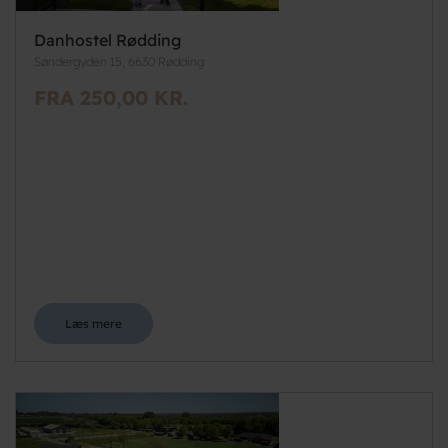
Danhostel Rødding
Søndergyden 15, 6630 Rødding
FRA 250,00 KR.
Læs mere