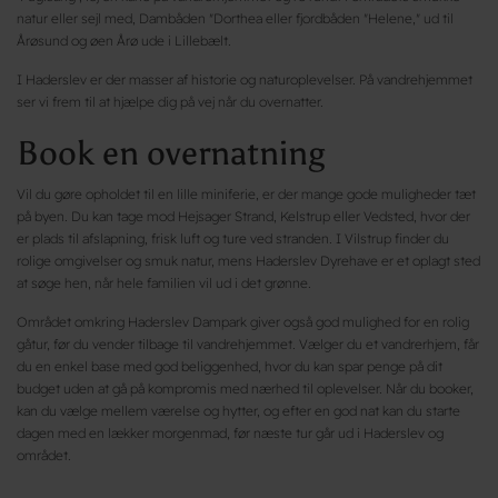
natur eller sejl med, Dambåden "Dorthea eller fjordbåden "Helene," ud til
Årøsund og øen Årø ude i Lillebælt.
I Haderslev er der masser af historie og naturoplevelser. På vandrehjemmet
ser vi frem til at hjælpe dig på vej når du overnatter.
Book en overnatning
Vil du gøre opholdet til en lille miniferie, er der mange gode muligheder tæt
på byen. Du kan tage mod Hejsager Strand, Kelstrup eller Vedsted, hvor der
er plads til afslapning, frisk luft og ture ved stranden. I Vilstrup finder du
rolige omgivelser og smuk natur, mens Haderslev Dyrehave er et oplagt sted
at søge hen, når hele familien vil ud i det grønne.
Området omkring Haderslev Dampark giver også god mulighed for en rolig
gåtur, før du vender tilbage til vandrehjemmet. Vælger du et vandrerhjem, får
du en enkel base med god beliggenhed, hvor du kan spar penge på dit
budget uden at gå på kompromis med nærhed til oplevelser. Når du booker,
kan du vælge mellem værelse og hytter, og efter en god nat kan du starte
dagen med en lækker morgenmad, før næste tur går ud i Haderslev og
området.