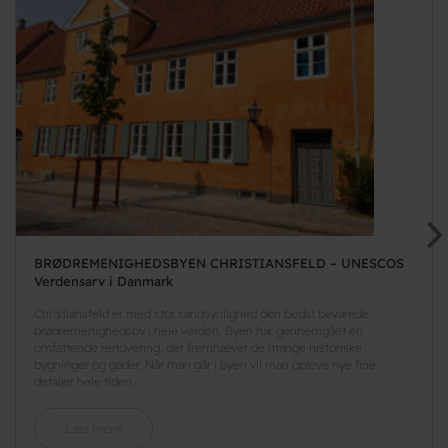
BRØDREMENIGHEDSBYEN CHRISTIANSFELD – UNESCOS
Verdensarv i Danmark
Christiansfeld er med stor sandsynlighed den bedst bevarede
brødremenighedsby i hele verden. Byen har gennemgået en
omfattende renovering, der fremhæver de mange historiske
bygninger og gader. Når man går i byen vil man opleve nye fine
detaljer hele tiden.
Læs mere