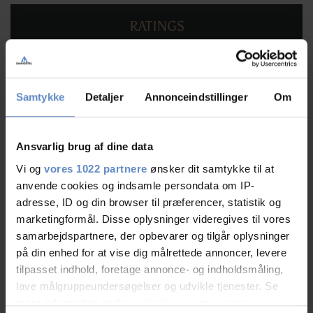
RATINGS
9,11
Samtykke
Detaljer
Annonceindstillinger
Om
9,11 ud af 10
Ansvarlig brug af dine data
Baseret på 267 anmeldelser
Vi og
vores 1022 partnere
ønsker dit samtykke til at
anvende cookies og indsamle persondata om IP-
adresse, ID og din browser til præferencer, statistik og
Læs mere
marketingformål. Disse oplysninger videregives til vores
samarbejdspartnere, der opbevarer og tilgår oplysninger
på din enhed for at vise dig målrettede annoncer, levere
tilpasset indhold, foretage annonce- og indholdsmåling,
lave målgruppeundersøgelser og udvikle tjenester. Se
Personalet/service
9,49 ud af 10
mere information under
indstillinger
og i vores