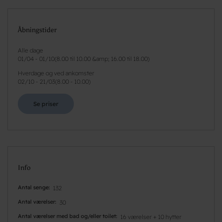
Åbningstider
Alle dage
01/04
-
01/10
(
8.00 til 10.00 &amp; 16.00 til 18.00
)
Hverdage og ved ankomster
02/10
-
21/03
(
8.00 - 10.00
)
Se priser
Info
Antal senge
132
Antal værelser
30
Antal værelser med bad og/eller toilet
16 værelser + 10 hytter