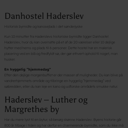
Danhostel Haderslev
Historisk bymidte og kanosejlads i det sønderjyske
Kun 10 minutter fra Haderslevs historiske bymidte ligger Danhostel
Haderslev, hvor du kan overnatte på et af de 20 værelser eller 10 dejlige
hytter med hems og plads til 6 personer. Dette hostel har en malerisk
placering ved en blå og fredfyldt sø, der gør ethvert ophold til noget, man
husker.
En hyggelig ”hjemmedag”
Efter den dejlige morgenbuffet er der masser af muligheder. Du kan blive på
vandrerhjemmets område og tilbringe en hyggelig ”hjemmedag” ved
søbredden, eller du kan leje en kano og udforske områdets smukke natur.
Haderslev – Luther og
Margrethes by
Har du mere lyst til en bytur, så besøg skønne Haderslev. Byens historie går
800 år tilbage i tiden og har derfor en charmerende bymidte, som du ikke må