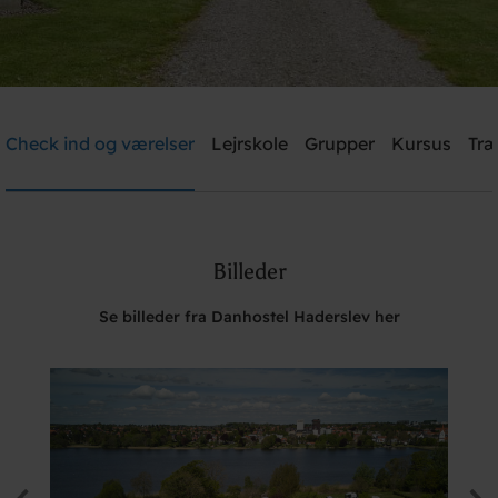
Danhostel Haderslev
Check ind og værelser
Lejrskole
Grupper
Kursus
Træ
Brug for hjælp? Ring
+45 7452 1347
Billeder
Søg
Se billeder fra Danhostel Haderslev her