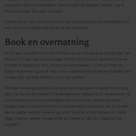
natur eller sejl med, Dambåden "Dorthea eller fjordbåden "Helene," ud til
Årøsund og øen Årø ude i Lillebælt.
I Haderslev er der masser af historie og naturoplevelser. På vandrehjemmet
ser vi frem til at hjælpe dig på vej når du overnatter.
Book en overnatning
Vil du gøre opholdet til en lille miniferie, er der mange gode muligheder tæt
på byen. Du kan tage mod Hejsager Strand, Kelstrup eller Vedsted, hvor der
er plads til afslapning, frisk luft og ture ved stranden. I Vilstrup finder du
rolige omgivelser og smuk natur, mens Haderslev Dyrehave er et oplagt sted
at søge hen, når hele familien vil ud i det grønne.
Området omkring Haderslev Dampark giver også god mulighed for en rolig
gåtur, før du vender tilbage til vandrehjemmet. Vælger du et vandrerhjem, får
du en enkel base med god beliggenhed, hvor du kan spar penge på dit
budget uden at gå på kompromis med nærhed til oplevelser. Når du booker,
kan du vælge mellem værelse og hytter, og efter en god nat kan du starte
dagen med en lækker morgenmad, før næste tur går ud i Haderslev og
området.