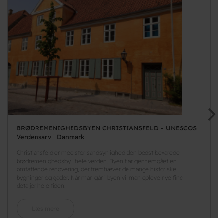
BRØDREMENIGHEDSBYEN CHRISTIANSFELD – UNESCOS
Verdensarv i Danmark
Christiansfeld er med stor sandsynlighed den bedst bevarede
brødremenighedsby i hele verden. Byen har gennemgået en
omfattende renovering, der fremhæver de mange historiske
bygninger og gader. Når man går i byen vil man opleve nye fine
detaljer hele tiden.
Læs mere