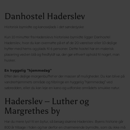
Danhostel Haderslev
Historisk bymidte og kanosejlads i det sønderjyske
Kun 10 minutter fra Haderslevs historiske bymidte ligger Danhostel
Haderslev, hvor du kan overnatte på et af de 20 værelser eller 10 dejlige
hytter med hems og plads til 6 personer. Dette hostel har en malerisk
placering ved en blå og fredfyldt sø, der gør ethvert ophold til noget, man
husker.
En hyggelig ”hjemmedag”
Efter den dejlige morgenbuffet er der masser af muligheder. Du kan blive på
vandrerhjemmets område og tilbringe en hyggelig ”hjemmedag” ved
søbredden, eller du kan leje en kano og udforske områdets smukke natur.
Haderslev – Luther og
Margrethes by
Har du mere lyst til en bytur, så besøg skønne Haderslev. Byens historie går
800 år tilbage i tiden og har derfor en charmerende bymidte, som du ikke må