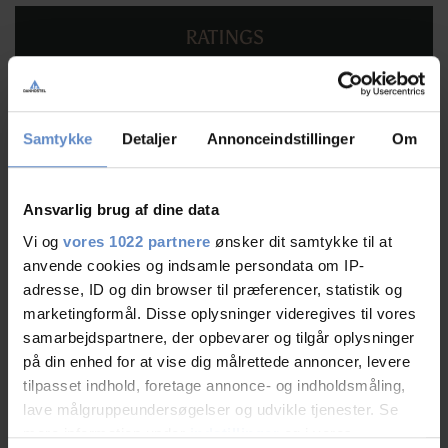
RATINGS
9,11
Samtykke
Detaljer
Annonceindstillinger
Om
9,11 ud af 10
Ansvarlig brug af dine data
Baseret på 263 anmeldelser
Vi og
vores 1022 partnere
ønsker dit samtykke til at
anvende cookies og indsamle persondata om IP-
adresse, ID og din browser til præferencer, statistik og
Læs mere
marketingformål. Disse oplysninger videregives til vores
samarbejdspartnere, der opbevarer og tilgår oplysninger
på din enhed for at vise dig målrettede annoncer, levere
tilpasset indhold, foretage annonce- og indholdsmåling,
lave målgruppeundersøgelser og udvikle tjenester. Se
Personalet/service
9,48 ud af 10
mere information under
indstillinger
og i vores