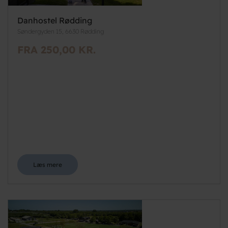
Danhostel Rødding
Søndergyden 15, 6630 Rødding
FRA 250,00 KR.
Læs mere