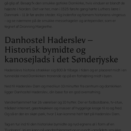
gå glip af. Besøg fx den smukke gotiske Domkirke, hvis vinduer er blandt de
højeste i Norden. Det var her, man i 1525 første gang hørte Luthers lære i
Danmark – 11 år før andre steder. Kig indenfor og fornem historiens vingesus
- og se nærmere på de smukke messehageler og antependier, som er
tegnet af Dronning Margrethe.
Danhostel Haderslev –
Historisk bymidte og
kanosejlads i det Sønderjyske
Haderslevs historie strækker sig 800 år tilbage i tiden og er placeret midt i en
tunneldal med Domkirken tronende op på en forhøjning midt i byen.
Ned til Haderslev Dam og med kun 10 minutter fra centrum og domkirken
ligger Danhostel Haderslev, din base for en god overnatning.
Vandrerhjemmet har 26 værelser og 10 hytter. Der er fodboldbane, tv-stue,
trådløst internet, gæstekøkken og masser af hyggelige kroge til ro og fred.
Og så er der en skøn park, hvor I kan komme helt tæt på Haderslev Dam.
Tag en tur ind til den historiske bymidte og nyd egnens øl i form af en
’Fuglsang’, lej en kano på vandrerhjemmet og ro rundt i områdets smukke