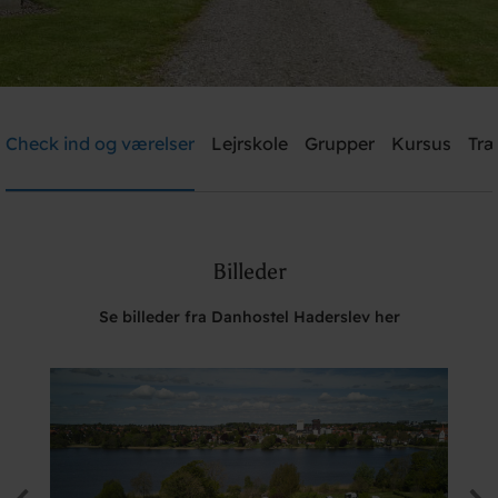
Danhostel Haderslev
Check ind og værelser
Lejrskole
Grupper
Kursus
Træ
Brug for hjælp? Ring
+45 7452 1347
Billeder
Søg
Se billeder fra Danhostel Haderslev her