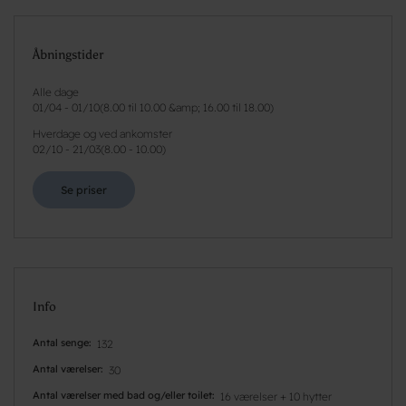
Åbningstider
Alle dage
01/04
-
01/10
(
8.00 til 10.00 &amp; 16.00 til 18.00
)
Hverdage og ved ankomster
02/10
-
21/03
(
8.00 - 10.00
)
Se priser
Info
Antal senge
132
Antal værelser
30
Antal værelser med bad og/eller toilet
16 værelser + 10 hytter