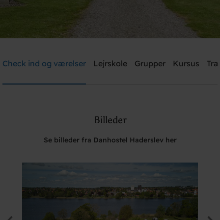
Danhostel Haderslev
Check ind og værelser
Lejrskole
Grupper
Kursus
Træ
Brug for hjælp? Ring
+45 7452 1347
Billeder
Søg
Se billeder fra Danhostel Haderslev her