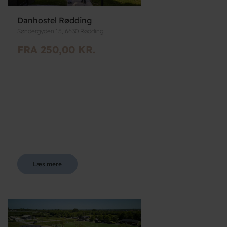
Danhostel Rødding
Søndergyden 15, 6630 Rødding
FRA 250,00 KR.
Læs mere