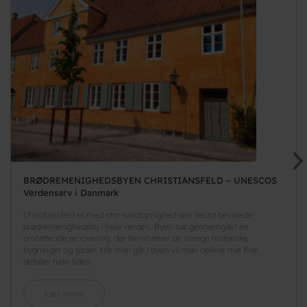
BRØDREMENIGHEDSBYEN CHRISTIANSFELD – UNESCOS
Verdensarv i Danmark
Christiansfeld er med stor sandsynlighed den bedst bevarede
brødremenighedsby i hele verden. Byen har gennemgået en
omfattende renovering, der fremhæver de mange historiske
bygninger og gader. Når man går i byen vil man opleve nye fine
detaljer hele tiden.
Læs mere