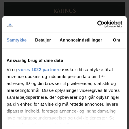
RATINGS
9,11
Samtykke
Detaljer
Annonceindstillinger
Om
9,11 ud af 10
Ansvarlig brug af dine data
Baseret på 267 anmeldelser
Vi og
vores 1022 partnere
ønsker dit samtykke til at
anvende cookies og indsamle persondata om IP-
adresse, ID og din browser til præferencer, statistik og
Læs mere
marketingformål. Disse oplysninger videregives til vores
samarbejdspartnere, der opbevarer og tilgår oplysninger
på din enhed for at vise dig målrettede annoncer, levere
tilpasset indhold, foretage annonce- og indholdsmåling,
lave målgruppeundersøgelser og udvikle tjenester. Se
Personalet/service
9,49 ud af 10
mere information under
indstillinger
og i vores