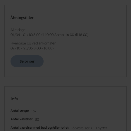
Åbningstider
Alle dage
01/04
-
01/10
(
8.00 til 10.00 &amp; 16.00 til 18.00
)
Hverdage og ved ankomster
02/10
-
21/03
(
8.00 - 10.00
)
Se priser
Info
Antal senge
132
Antal værelser
30
Antal værelser med bad og/eller toilet
16 værelser + 10 hytter