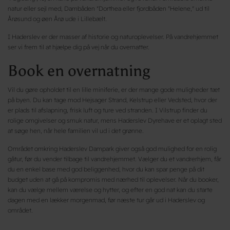
natur eller sejl med, Dambåden "Dorthea eller fjordbåden "Helene," ud til
Årøsund og øen Årø ude i Lillebælt.
I Haderslev er der masser af historie og naturoplevelser. På vandrehjemmet
ser vi frem til at hjælpe dig på vej når du overnatter.
Book en overnatning
Vil du gøre opholdet til en lille miniferie, er der mange gode muligheder tæt
på byen. Du kan tage mod Hejsager Strand, Kelstrup eller Vedsted, hvor der
er plads til afslapning, frisk luft og ture ved stranden. I Vilstrup finder du
rolige omgivelser og smuk natur, mens Haderslev Dyrehave er et oplagt sted
at søge hen, når hele familien vil ud i det grønne.
Området omkring Haderslev Dampark giver også god mulighed for en rolig
gåtur, før du vender tilbage til vandrehjemmet. Vælger du et vandrerhjem, får
du en enkel base med god beliggenhed, hvor du kan spar penge på dit
budget uden at gå på kompromis med nærhed til oplevelser. Når du booker,
kan du vælge mellem værelse og hytter, og efter en god nat kan du starte
dagen med en lækker morgenmad, før næste tur går ud i Haderslev og
området.