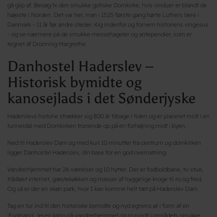
gå glip af. Besøg fx den smukke gotiske Domkirke, hvis vinduer er blandt de
højeste i Norden. Det var her, man i 1525 første gang hørte Luthers lære i
Danmark – 11 år før andre steder. Kig indenfor og fornem historiens vingesus
- og se nærmere på de smukke messehageler og antependier, som er
tegnet af Dronning Margrethe.
Danhostel Haderslev –
Historisk bymidte og
kanosejlads i det Sønderjyske
Haderslevs historie strækker sig 800 år tilbage i tiden og er placeret midt i en
tunneldal med Domkirken tronende op på en forhøjning midt i byen.
Ned til Haderslev Dam og med kun 10 minutter fra centrum og domkirken
ligger Danhostel Haderslev, din base for en god overnatning.
Vandrerhjemmet har 26 værelser og 10 hytter. Der er fodboldbane, tv-stue,
trådløst internet, gæstekøkken og masser af hyggelige kroge til ro og fred.
Og så er der en skøn park, hvor I kan komme helt tæt på Haderslev Dam.
Tag en tur ind til den historiske bymidte og nyd egnens øl i form af en
’Fuglsang’, lej en kano på vandrerhjemmet og ro rundt i områdets smukke