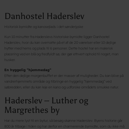
Danhostel Haderslev
Historisk bymidte og kanosejlads i det sønderjyske
Kun 10 minutter fra Haderslevs historiske bymidte ligger Danhostel
Haderslev, hvor du kan overnatte på et af de 20 værelser eller 10 dejlige
hytter med hems og plads til 6 personer. Dette hostel har en malerisk
placering ved en blå og fredfyldt sø, der gør ethvert ophold til noget, man
husker.
En hyggelig ”hjemmedag”
Efter den dejlige morgenbuffet er der masser af muligheder. Du kan blive på
vandrerhjemmets område og tilbringe en hyggelig ”hjemmedag” ved
søbredden, eller du kan leje en kano og udforske områdets smukke natur.
Haderslev – Luther og
Margrethes by
Har du mere lyst til en bytur, så besøg skønne Haderslev. Byens historie går
800 år tilbage i tiden og har derfor en charmerende bymidte, som du ikke må