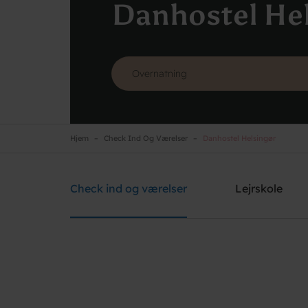
Danhostel He
Hjem
Check Ind Og Værelser
Danhostel Helsingør
Danhostel Helsingør
Brug for hjælp? Ring
+45 4928 4949
Check ind og værelser
Lejrskole