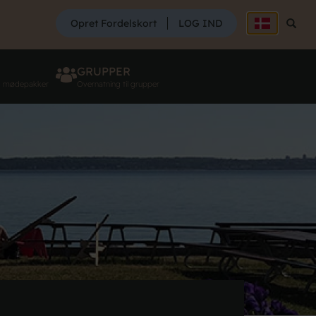
SØG
Opret Fordelskort
LOG IND
Søg
GRUPPER
g mødepakker
Overnatning til grupper