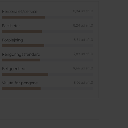
Personalet/service
8,94 ud af 10
Faciliteter
8,24 ud af 10
Forplejning
8,81 ud af 10
Rengøringsstandard
7,89 ud af 10
Beliggenhed
9,66 ud af 10
Valuta for pengene
8,01 ud af 10