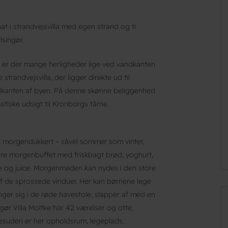
at i strandvejsvilla med egen strand og ti
singør.
, er der mange herligheder lige ved vandkanten
trandvejsvilla, der ligger direkte ud til
udkanten af byen. På denne skønne beliggenhed
tiske udsigt til Kronborgs tårne.
k morgendukkert – såvel sommer som vinter,
re morgenbuffet med friskbagt brød, yoghurt,
he og juice. Morgenmaden kan nydes i den store
af de sprossede vinduer. Her kan børnene lege
ger sig i de røde havestole, slapper af med en
gør Villa Moltke har 42 værelser og otte,
esuden er her opholdsrum, legeplads,