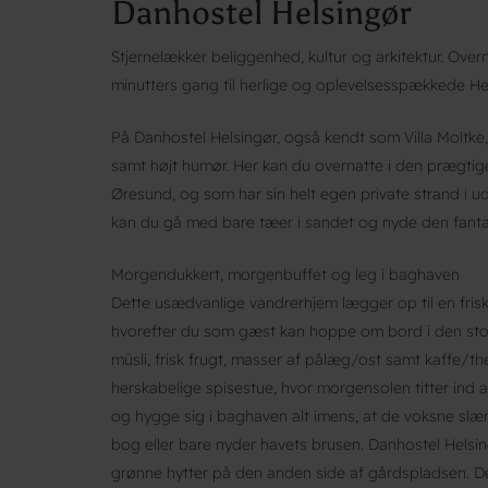
Danhostel Helsingør
Stjernelækker beliggenhed, kultur og arkitektur. Overn
minutters gang til herlige og oplevelsesspækkede Hel
På Danhostel Helsingør, også kendt som Villa Moltke
samt højt humør. Her kan du overnatte i den prægtige s
Øresund, og som har sin helt egen private strand i 
kan du gå med bare tæer i sandet og nyde den fantas
Morgendukkert, morgenbuffet og leg i baghaven
Dette usædvanlige vandrerhjem lægger op til en fris
hvorefter du som gæst kan hoppe om bord i den sto
müsli, frisk frugt, masser af pålæg/ost samt kaffe/t
herskabelige spisestue, hvor morgensolen titter ind 
og hygge sig i baghaven alt imens, at de voksne slæn
bog eller bare nyder havets brusen. Danhostel Helsin
grønne hytter på den anden side af gårdspladsen. D