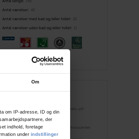
Antal senge
196
Antal værelser
43
Antal værelser med bad og/eller toilet
32
Antal værelser uden bad og/eller toilet
11
Om
Faciliteter
Hunde er
Gratis wifi
ta om IP-adresse, ID og din
velkomne
s samarbejdspartnere, der
set indhold, foretage
Basketball
Fitnesscenter
ormation under
indstillinger