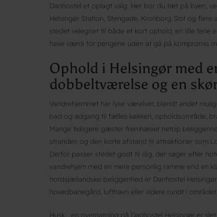
Danhostel et oplagt valg. Her bor du tæt på byen, v
Helsingør Station, Stengade, Kronborg Slot og flere 
stedet velegnet til både et kort ophold, en lille ferie e
have værdi for pengene uden at gå på kompromis m
Ophold i Helsingør med en
dobbeltværelse og en skø
Vandrehjemmet har lyse værelser, blandt andet muli
bad og adgang til fælles køkken, opholdsområde, bræts
Mange tidligere gæster fremhæver netop beliggenh
stranden og den korte afstand til attraktioner som L
Derfor passer stedet godt til dig, der søger efter hote
vandrehjem med en mere personlig ramme end en klas
nordsjællandske beliggenhed er Danhostel Helsingør l
hovedbanegård, lufthavn eller videre rundt i området
Husk… en overnatning på Danhostel Helsingør er slet