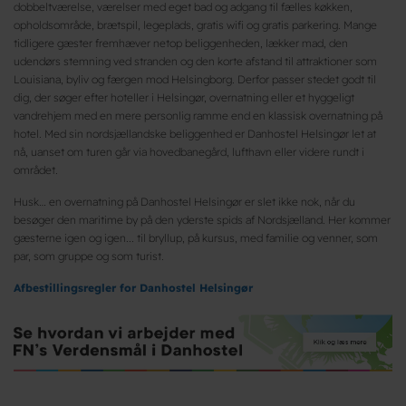
dobbeltværelse, værelser med eget bad og adgang til fælles køkken,
opholdsområde, brætspil, legeplads, gratis wifi og gratis parkering. Mange
tidligere gæster fremhæver netop beliggenheden, lækker mad, den
udendørs stemning ved stranden og den korte afstand til attraktioner som
Louisiana, byliv og færgen mod Helsingborg. Derfor passer stedet godt til
dig, der søger efter hoteller i Helsingør, overnatning eller et hyggeligt
vandrehjem med en mere personlig ramme end en klassisk overnatning på
hotel. Med sin nordsjællandske beliggenhed er Danhostel Helsingør let at
nå, uanset om turen går via hovedbanegård, lufthavn eller videre rundt i
området.
Husk… en overnatning på Danhostel Helsingør er slet ikke nok, når du
besøger den maritime by på den yderste spids af Nordsjælland. Her kommer
gæsterne igen og igen... til bryllup, på kursus, med familie og venner, som
par, som gruppe og som turist.
Afbestillingsregler for Danhostel Helsingør