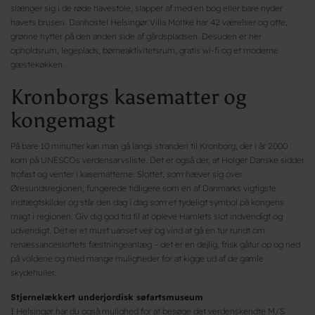
slænger sig i de røde havestole, slapper af med en bog eller bare nyder
havets brusen. Danhostel Helsingør Villa Moltke har 42 værelser og otte,
grønne hytter på den anden side af gårdspladsen. Desuden er her
opholdsrum, legeplads, børneaktivitetsrum, gratis wi-fi og et moderne
gæstekøkken.
Kronborgs kasematter og
kongemagt
På bare 10 minutter kan man gå langs stranden til Kronborg, der i år 2000
kom på UNESCOs verdensarvsliste. Det er også der, at Holger Danske sidder
trofast og venter i kasematterne. Slottet, som hæver sig over
Øresundsregionen, fungerede tidligere som en af Danmarks vigtigste
indtægtskilder og står den dag i dag som et tydeligt symbol på kongens
magt i regionen. Giv dig god tid til at opleve Hamlets slot indvendigt og
udvendigt. Det er et must uanset vejr og vind at gå en tur rundt om
renæssanceslottets fæstningeanlæg – det er en dejlig, frisk gåtur op og ned
på voldene og med mange muligheder for at kigge ud af de gamle
skydehuller.
Stjernelækkert underjordisk søfartsmuseum
I Helsingør har du også mulighed for at besøge det verdenskendte M/S