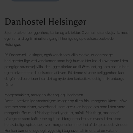
Danhostel Helsingør
Stjernelækker beliggenhed, kultur og arkitektur. Overnat i strandvejsvilla med
egen strand og ti minutters gang til herlige og oplevelsesspækkede
Helsingør.
På Danhostel Helsingør, også kendt som Villa Moltke, er der mange
herligheder lige ved vandkanten samt højt humør. Her kan du overnatte i den
prægtige strandvejsvilla, der ligger direkte ud til Øresund, og som har sin helt
egen private strand i udkanten af byen. På denne skønne beliggenhed kan
du gå med bare tæer i sandet og nyde den fantastiske udsigt til Kronborgs
tårne.
Morgendukkert, morgenbuffet og leg i baghaven
Dette usædvanlige vandrerhjem lægger op til en frisk morgendukkert – såvel
sommer som vinter, hvorefter du som gæst kan hoppe om bord i den store
morgenbuffet med friskbagt brød, yoghurt, müsli, frisk frugt, masser af
pålæg/ost samt kaffe/the og juice. Morgenmaden kan nydes i den store
herskabelige spisestue, hvor morgensolen titter ind af de sprossede vinduer.
Her kan børnene lege og hygge sig i baghaven alt imens, at de voksne