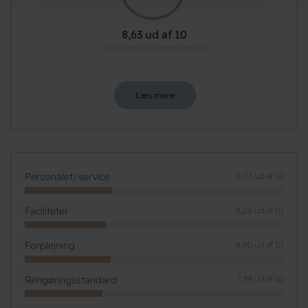
8,63 ud af 10
Baseret på 140 anmeldelser
Læs mere
Personalet/service
8,93 ud af 10
Faciliteter
8,25 ud af 10
Forplejning
8,80 ud af 10
Rengøringsstandard
7,89 ud af 10