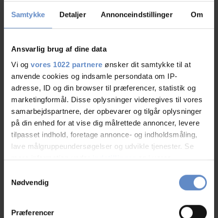
Samtykke
Detaljer
Annonceindstillinger
Om
Info
Ansvarlig brug af dine data
Antal senge
196
Vi og
vores 1022 partnere
ønsker dit samtykke til at
Antal værelser
43
anvende cookies og indsamle persondata om IP-
adresse, ID og din browser til præferencer, statistik og
Antal værelser med bad og/eller toilet
32
marketingformål. Disse oplysninger videregives til vores
Antal værelser uden bad og/eller toilet
11
samarbejdspartnere, der opbevarer og tilgår oplysninger
på din enhed for at vise dig målrettede annoncer, levere
tilpasset indhold, foretage annonce- og indholdsmåling,
lave målgruppeundersøgelser og udvikle tjenester. Se
mere information under
indstillinger
og i vores
persondatapolitik. Du kan altid trække dit samtykke
Samtykkevalg
tilbage eller ændre indstillinger fra vores
Nødvendig
"Cookiedeklaration", eller ved at trykke på "Privacy
Faciliteter
trigger" ikonet.
Præferencer