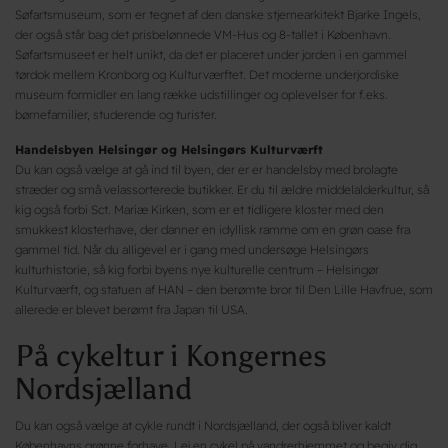
Søfartsmuseum, som er tegnet af den danske stjernearkitekt Bjarke Ingels,
der også står bag det prisbelønnede VM-Hus og 8-tallet i København.
Søfartsmuseet er helt unikt, da det er placeret under jorden i en gammel
tørdok mellem Kronborg og Kulturværftet. Det moderne underjordiske
museum formidler en lang række udstillinger og oplevelser for f.eks.
børnefamilier, studerende og turister.
Handelsbyen Helsingør og Helsingørs Kulturværft
Du kan også vælge at gå ind til byen, der er er handelsby med brolagte
stræder og små velassorterede butikker. Er du til ældre middelalderkultur, så
kig også forbi Sct. Mariæ Kirken, som er et tidligere kloster med den
smukkest klosterhave, der danner en idyllisk ramme om en grøn oase fra
gammel tid. Når du alligevel er i gang med undersøge Helsingørs
kulturhistorie, så kig forbi byens nye kulturelle centrum – Helsingør
Kulturværft, og statuen af HAN – den berømte bror til Den Lille Havfrue, som
allerede er blevet berømt fra Japan til USA.
På cykeltur i Kongernes
Nordsjælland
Du kan også vælge at cykle rundt i Nordsjælland, der også bliver kaldt
Københavns grønne forhave. Lej en cykel på vandrerhjemmet og begiv dig