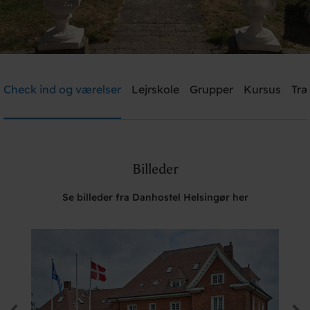
Danhostel Helsingør
Check ind og værelser
Lejrskole
Grupper
Kursus
Træ
Brug for hjælp? Ring
+45 4928 4949
Billeder
Søg
Se billeder fra Danhostel Helsingør her