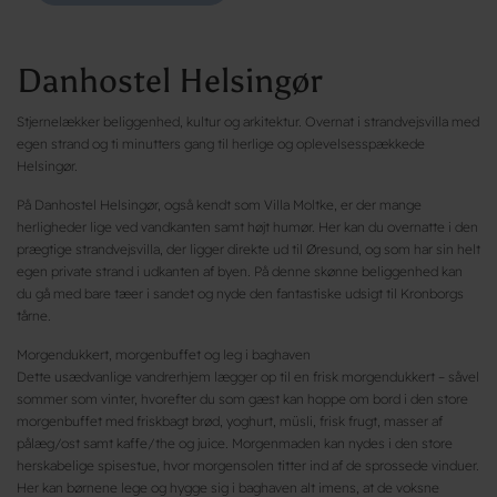
Danhostel Helsingør
Stjernelækker beliggenhed, kultur og arkitektur. Overnat i strandvejsvilla med
egen strand og ti minutters gang til herlige og oplevelsesspækkede
Helsingør.
På Danhostel Helsingør, også kendt som Villa Moltke, er der mange
herligheder lige ved vandkanten samt højt humør. Her kan du overnatte i den
prægtige strandvejsvilla, der ligger direkte ud til Øresund, og som har sin helt
egen private strand i udkanten af byen. På denne skønne beliggenhed kan
du gå med bare tæer i sandet og nyde den fantastiske udsigt til Kronborgs
tårne.
Morgendukkert, morgenbuffet og leg i baghaven
Dette usædvanlige vandrerhjem lægger op til en frisk morgendukkert – såvel
sommer som vinter, hvorefter du som gæst kan hoppe om bord i den store
morgenbuffet med friskbagt brød, yoghurt, müsli, frisk frugt, masser af
pålæg/ost samt kaffe/the og juice. Morgenmaden kan nydes i den store
herskabelige spisestue, hvor morgensolen titter ind af de sprossede vinduer.
Her kan børnene lege og hygge sig i baghaven alt imens, at de voksne