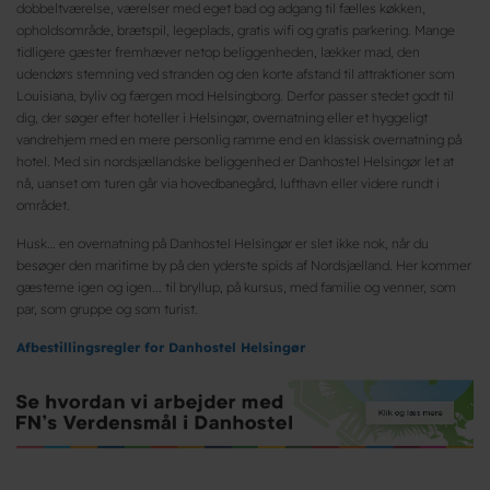
dobbeltværelse, værelser med eget bad og adgang til fælles køkken,
opholdsområde, brætspil, legeplads, gratis wifi og gratis parkering. Mange
tidligere gæster fremhæver netop beliggenheden, lækker mad, den
udendørs stemning ved stranden og den korte afstand til attraktioner som
Louisiana, byliv og færgen mod Helsingborg. Derfor passer stedet godt til
dig, der søger efter hoteller i Helsingør, overnatning eller et hyggeligt
vandrehjem med en mere personlig ramme end en klassisk overnatning på
hotel. Med sin nordsjællandske beliggenhed er Danhostel Helsingør let at
nå, uanset om turen går via hovedbanegård, lufthavn eller videre rundt i
området.
Husk… en overnatning på Danhostel Helsingør er slet ikke nok, når du
besøger den maritime by på den yderste spids af Nordsjælland. Her kommer
gæsterne igen og igen... til bryllup, på kursus, med familie og venner, som
par, som gruppe og som turist.
Afbestillingsregler for Danhostel Helsingør