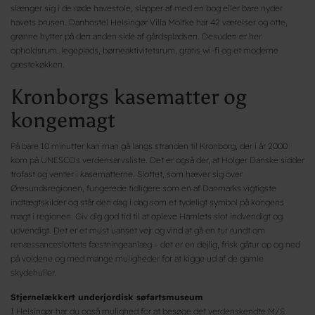
slænger sig i de røde havestole, slapper af med en bog eller bare nyder
havets brusen. Danhostel Helsingør Villa Moltke har 42 værelser og otte,
grønne hytter på den anden side af gårdspladsen. Desuden er her
opholdsrum, legeplads, børneaktivitetsrum, gratis wi-fi og et moderne
gæstekøkken.
Kronborgs kasematter og
kongemagt
På bare 10 minutter kan man gå langs stranden til Kronborg, der i år 2000
kom på UNESCOs verdensarvsliste. Det er også der, at Holger Danske sidder
trofast og venter i kasematterne. Slottet, som hæver sig over
Øresundsregionen, fungerede tidligere som en af Danmarks vigtigste
indtægtskilder og står den dag i dag som et tydeligt symbol på kongens
magt i regionen. Giv dig god tid til at opleve Hamlets slot indvendigt og
udvendigt. Det er et must uanset vejr og vind at gå en tur rundt om
renæssanceslottets fæstningeanlæg – det er en dejlig, frisk gåtur op og ned
på voldene og med mange muligheder for at kigge ud af de gamle
skydehuller.
Stjernelækkert underjordisk søfartsmuseum
I Helsingør har du også mulighed for at besøge det verdenskendte M/S