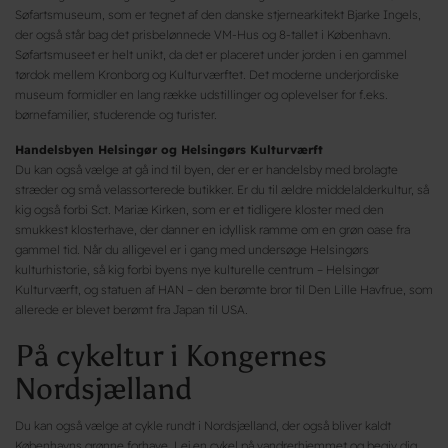
Søfartsmuseum, som er tegnet af den danske stjernearkitekt Bjarke Ingels,
der også står bag det prisbelønnede VM-Hus og 8-tallet i København.
Søfartsmuseet er helt unikt, da det er placeret under jorden i en gammel
tørdok mellem Kronborg og Kulturværftet. Det moderne underjordiske
museum formidler en lang række udstillinger og oplevelser for f.eks.
børnefamilier, studerende og turister.
Handelsbyen Helsingør og Helsingørs Kulturværft
Du kan også vælge at gå ind til byen, der er er handelsby med brolagte
stræder og små velassorterede butikker. Er du til ældre middelalderkultur, så
kig også forbi Sct. Mariæ Kirken, som er et tidligere kloster med den
smukkest klosterhave, der danner en idyllisk ramme om en grøn oase fra
gammel tid. Når du alligevel er i gang med undersøge Helsingørs
kulturhistorie, så kig forbi byens nye kulturelle centrum – Helsingør
Kulturværft, og statuen af HAN – den berømte bror til Den Lille Havfrue, som
allerede er blevet berømt fra Japan til USA.
På cykeltur i Kongernes
Nordsjælland
Du kan også vælge at cykle rundt i Nordsjælland, der også bliver kaldt
Københavns grønne forhave. Lej en cykel på vandrerhjemmet og begiv dig