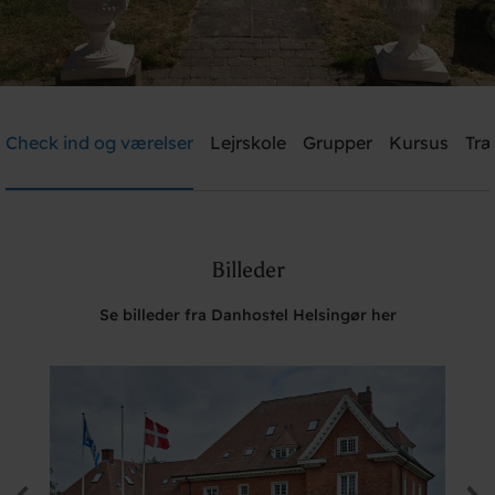
Danhostel Helsingør
Check ind og værelser
Lejrskole
Grupper
Kursus
Træ
Brug for hjælp? Ring
+45 4928 4949
Billeder
Søg
Se billeder fra Danhostel Helsingør her