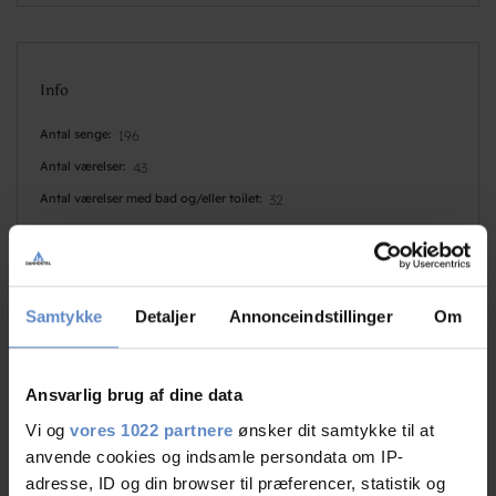
Info
Antal senge
196
Antal værelser
43
Antal værelser med bad og/eller toilet
32
Antal værelser uden bad og/eller toilet
11
Samtykke
Detaljer
Annonceindstillinger
Om
Ansvarlig brug af dine data
Vi og
vores 1022 partnere
ønsker dit samtykke til at
Faciliteter
anvende cookies og indsamle persondata om IP-
adresse, ID og din browser til præferencer, statistik og