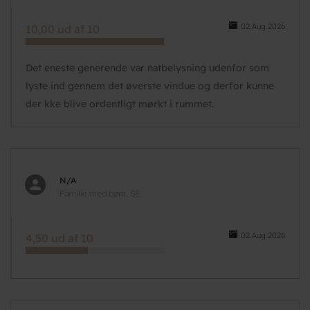
02.Aug.2026
10,00 ud af 10
Det eneste generende var natbelysning udenfor som
lyste ind gennem det øverste vindue og derfor kunne
der kke blive ordentligt mørkt i rummet.
N/A
Familie med børn, SE
02.Aug.2026
4,50 ud af 10