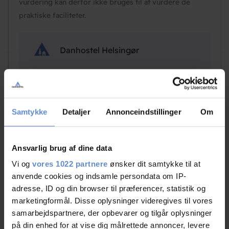
vurdering kan derfor ikke bruges til at vurdere de
praktiske faciliteter.
Danhostel Helsingør
Jeg er ked af den oplevelse du har haft, hvor har du
mailet til? vores mailboks bliver tømt hver dag og der
ligger intet fra dig, ej hellere i vores spamfilter. Glad
for du fik hjælp telefonisk.
Samtykke
Detaljer
Annonceindstillinger
Om
Ansvarlig brug af dine data
N/A
Vi og
vores 1022 partnere
ønsker dit samtykke til at
Par, DE
anvende cookies og indsamle persondata om IP-
adresse, ID og din browser til præferencer, statistik og
marketingformål. Disse oplysninger videregives til vores
04.Aug.2026
10,00 ud af 10
samarbejdspartnere, der opbevarer og tilgår oplysninger
på din enhed for at vise dig målrettede annoncer, levere