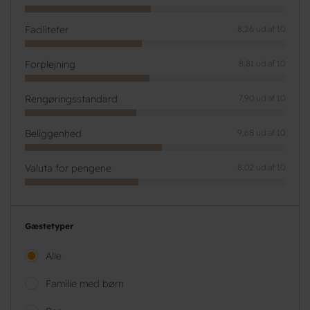
Faciliteter
8,26 ud af 10
Forplejning
8,81 ud af 10
Rengøringsstandard
7,90 ud af 10
Beliggenhed
9,68 ud af 10
Valuta for pengene
8,02 ud af 10
Gæstetyper
Alle
Familie med børn