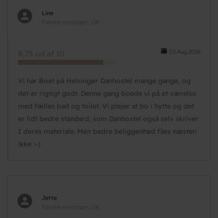
Line
Familie med børn, DK
02.Aug.2026
8,75 ud af 10
Vi har Boet på Helsingør Danhostel mange gange, og
det er rigtigt godt. Denne gang boede vi på et værelse
med fælles bad og toilet. Vi plejer at bo i hytte og det
er lidt bedre standard, som Danhostel også selv skriver
I deres materiale. Men bedre beliggenhed fåes næsten
ikke :-)
Jette
Familie med børn, DK