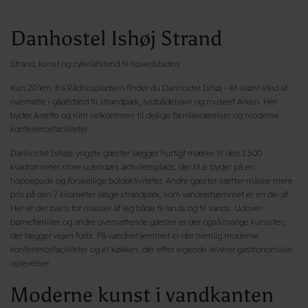
Danhostel Ishøj Strand
Strand, kunst og cykelafstand til hovedstaden
Kun 20 km. fra Rådhuspladsen finder du Danhostel Ishøj – et skønt sted at
overnatte i gåafstand til strandpark, lystbådehavn og museet Arken. Her
byder Anette og Kim velkommen til dejlige familieværelser og moderne
konferencefaciliteter.
Danhostel Ishøjs yngste gæster lægger hurtigt mærke til den 1.500
kvadratmeter store udendørs aktivitetsplads, der bl.a. byder på en
hoppepude og forskellige boldaktiviteter. Andre gæster sætter måske mere
pris på den 7 kilometer lange strandpark, som vandrerhjemmet er en del af.
Her er der basis for masser af leg både til lands og til vands. Udover
børnefamilier og andre overnattende gæster er der også mange kursister,
der lægger vejen forbi. På vandrerhjemmet er der nemlig moderne
konferencefaciliteter og et køkken, der efter sigende leverer gastronomiske
oplevelser.
Moderne kunst i vandkanten