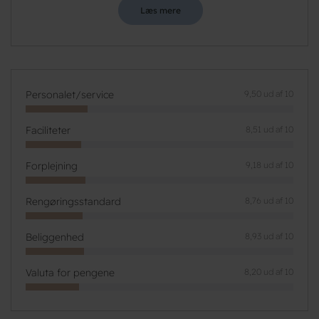
Læs mere
Personalet/service
9,50 ud af 10
Faciliteter
8,51 ud af 10
Forplejning
9,18 ud af 10
Rengøringsstandard
8,76 ud af 10
Beliggenhed
8,93 ud af 10
Valuta for pengene
8,20 ud af 10