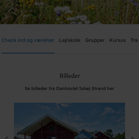
Danhostel Ishøj Strand
Check ind og værelser
Lejrskole
Grupper
Kursus
Træ
Brug for hjælp? Ring
+45 4353 5015
Billeder
Søg
Se billeder fra Danhostel Ishøj Strand her