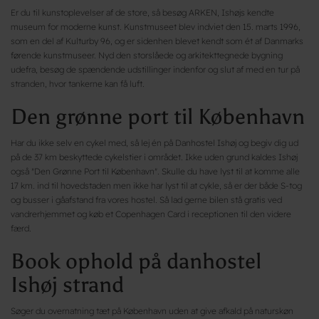
Er du til kunstoplevelser af de store, så besøg ARKEN, Ishøjs kendte
museum for moderne kunst. Kunstmuseet blev indviet den 15. marts 1996,
som en del af Kulturby 96, og er sidenhen blevet kendt som ét af Danmarks
førende kunstmuseer. Nyd den storslåede og arkitekttegnede bygning
udefra, besøg de spændende udstillinger indenfor og slut af med en tur på
stranden, hvor tankerne kan få luft.
Den grønne port til København
Har du ikke selv en cykel med, så lej én på Danhostel Ishøj og begiv dig ud
på de 37 km beskyttede cykelstier i området. Ikke uden grund kaldes Ishøj
også "Den Grønne Port til København". Skulle du have lyst til at komme alle
17 km. ind til hovedstaden men ikke har lyst til at cykle, så er der både S-tog
og busser i gåafstand fra vores hostel. Så lad gerne bilen stå gratis ved
vandrerhjemmet og køb et Copenhagen Card i receptionen til den videre
færd.
Book ophold på danhostel
Ishøj strand
Søger du overnatning tæt på København uden at give afkald på naturskøn