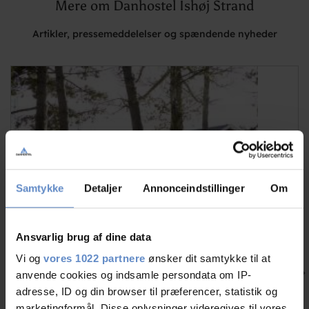
Mere om Danhostel Ishøj Strand
Artikler, pressemeddelelser og spændende nyheder
Samtykke
Detaljer
Annonceindstillinger
Om
Ansvarlig brug af dine data
Vi og
vores 1022 partnere
ønsker dit samtykke til at
KURSUS TÆT PÅ NATUREN
anvende cookies og indsamle persondata om IP-
Nyheder
adresse, ID og din browser til præferencer, statistik og
Danhostel Ishøj Strand vil tilbyde kurser for virksomheder, som
marketingformål. Disse oplysninger videregives til vores