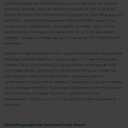
Ishøj Strand ligger lidt syd for Købehavn og er en grøn oase i en moderne
kommune. Stranden, der er en del af en strandpark på 7 km, er en af de
bedste, der findes i Danmark med flere muligheder for såvel afslapning som
aktiviteter. I området ved Strandparken finder man ARKEN, museum for
moderne kunst, lystbådehavn, campingplads og indsøer. Tag en tur ind i
landet med den medbragte eller lejede cykel. Der er 37 km beskyttede
cykelstier i de grønne områder, der giver Ishøj navnet: "Den Grønne Port til
København".
Ishøj er et oplagt feriemål året rundt – og samtidigt et perfekt udgangspunkt
for besøg i storbyen København, som kun ligger 17 km væk med alle dens
fristelser. Der er 10-min.drifte på S-tog og stationen er beliggende midt i
stort indkøbscenter i gå-afstand fra Vandrerhjemmet. Bussen holder lige
uden for døren. I kan med fordel lade bilen stå ganske gratis ved
vandrerhjemmet og benytte det attraktive Copenhagen Card, som kan købes
på den nærliggende station. Copenhagen Card dækker al offentlig transport
samt entré til de mest søgte forlystelser og attraktioner i hele
Storkøbenhavn. Klik på
www.visitferie.dk
og få endnu flere gode ideer til
jeres ferie.
Afbestillingsregler for Danhostel Ishøj Strand