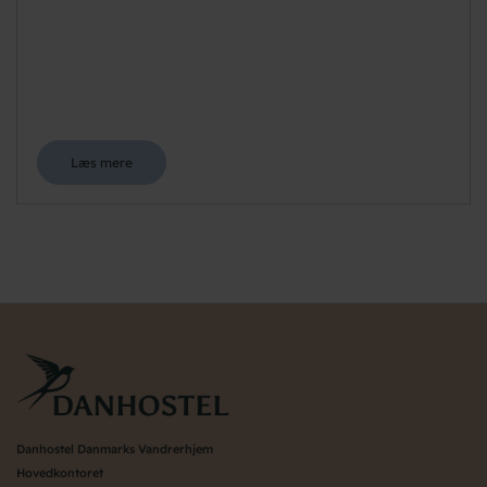
Læs mere
Danhostel Danmarks Vandrerhjem
Hovedkontoret