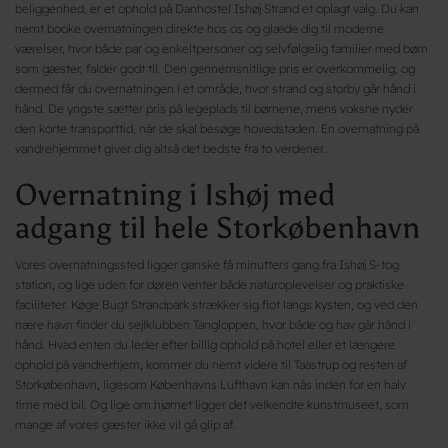
beliggenhed, er et ophold på Danhostel Ishøj Strand et oplagt valg. Du kan
nemt booke overnatningen direkte hos os og glæde dig til moderne
værelser, hvor både par og enkeltpersoner og selvfølgelig familier med børn
som gæster, falder godt til. Den gennemsnitlige pris er overkommelig, og
dermed får du overnatningen i et område, hvor strand og storby går hånd i
hånd. De yngste sætter pris på legeplads til børnene, mens voksne nyder
den korte transporttid, når de skal besøge hovedstaden. En overnatning på
vandrehjemmet giver dig altså det bedste fra to verdener.
Overnatning i Ishøj med
adgang til hele Storkøbenhavn
Vores overnatningssted ligger ganske få minutters gang fra Ishøj S-tog
station, og lige uden for døren venter både naturoplevelser og praktiske
faciliteter. Køge Bugt Strandpark strækker sig flot langs kysten, og ved den
nære havn finder du sejlklubben Tangloppen, hvor både og hav går hånd i
hånd. Hvad enten du leder efter billig ophold på hotel eller et længere
ophold på vandrerhjem, kommer du nemt videre til Taastrup og resten af
Storkøbenhavn, ligesom Københavns Lufthavn kan nås inden for en halv
time med bil. Og lige om hjørnet ligger det velkendte kunstmuseet, som
mange af vores gæster ikke vil gå glip af.