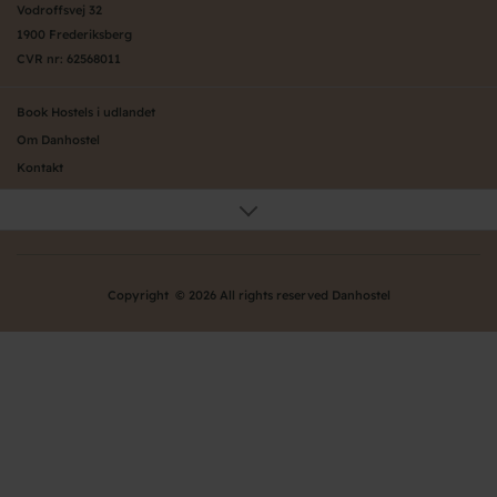
Vodroffsvej 32
1900 Frederiksberg
CVR nr: 62568011
Book Hostels i udlandet
Om Danhostel
Kontakt
Presse
Generelle vilkår
Nyheder
Organisation (hovedkontor)
Copyright © 2026 All rights reserved Danhostel
Værd at vide om Danhostel
Bliv nyt Danhostel
Persondatapolitik
Ofte stillede spørgsmål - FAQ
Danhostels på Fyn
Danhostels på Sjælland
Danhostels i Jylland