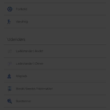
Fodbold
Vandring
Udendørs
Ladestander | Andet
Ladestander | Clever
Bålplads
Borde/bænke/havemøbler
Bordtennis