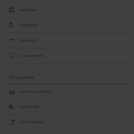
Køjesenge
Siddeplads
Skrivebord
Tv på værelset
Omgivelser
Børnevenlig strand
Kystområde
Strand/badesø