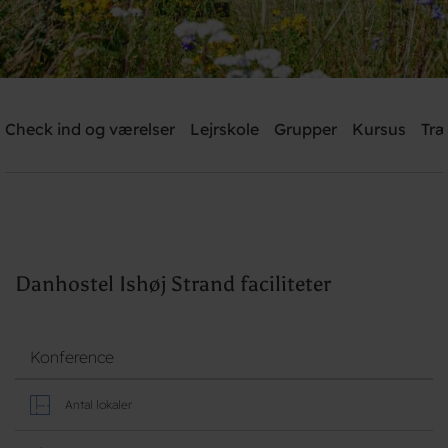
Danhostel Ishøj Strand
Check ind og værelser
Lejrskole
Grupper
Kursus
Træ
Brug for hjælp? Ring
+45 4353 5015
Søg
Danhostel Ishøj Strand faciliteter
Konference
Antal lokaler