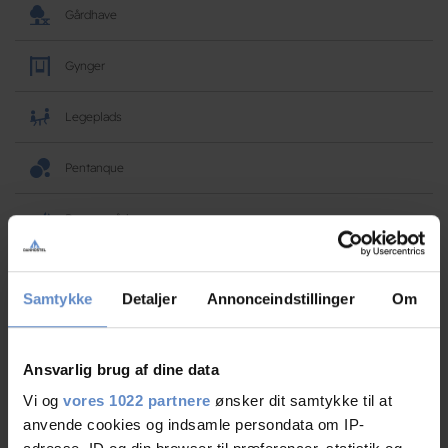
Gårdhave
Gynger
Legeplads
Pentanque
Rygeområde
Vandrerhjems faciliteter
Samtykke
Detaljer
Annonceindstillinger
Om
Hunde er velkomne
Ansvarlig brug af dine data
Gratis wifi
Vi og
vores 1022 partnere
ønsker dit samtykke til at
anvende cookies og indsamle persondata om IP-
Aktivitetsrum