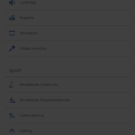
Lydanlæg
Projektor
Storskærm
Trådløs mikrofon
Sport
Afmærkede Cyklerruter
Afmærkede Mountainbikeruter
Cykeludlejning
Cykling