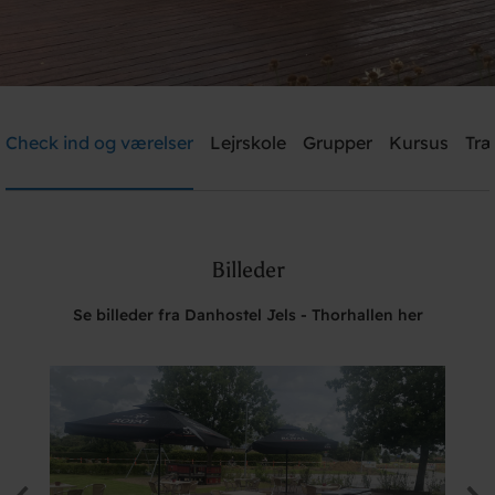
Danhostel Jels - Thorhallen
Check ind og værelser
Lejrskole
Grupper
Kursus
Træ
Brug for hjælp? Ring
74552869
Billeder
Søg
Se billeder fra Danhostel Jels - Thorhallen her