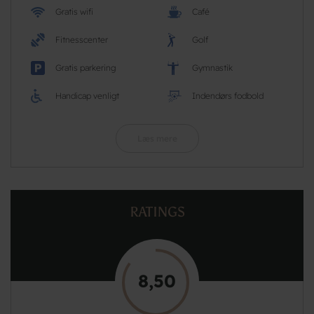
Gratis wifi
Café
Fitnesscenter
Golf
Gratis parkering
Gymnastik
Handicap venligt
Indendørs fodbold
Læs mere
RATINGS
8,50