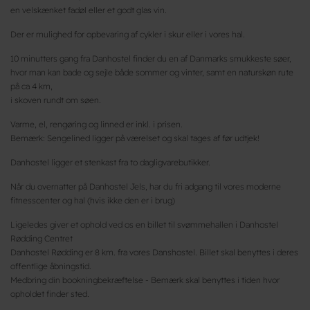
en velskænket fadøl eller et godt glas vin.
Der er mulighed for opbevaring af cykler i skur eller i vores hal.
10 minutters gang fra Danhostel finder du en af Danmarks smukkeste søer,
hvor man kan bade og sejle både sommer og vinter, samt en naturskøn rute
på ca 4 km,
i skoven rundt om søen.
Varme, el, rengøring og linned er inkl. i prisen.
Bemærk: Sengelined ligger på værelset og skal tages af før udtjek!
Danhostel ligger et stenkast fra to dagligvarebutikker.
Når du overnatter på Danhostel Jels, har du fri adgang til vores moderne
fitnesscenter og hal (hvis ikke den er i brug)
Ligeledes giver et ophold ved os en billet til svømmehallen i Danhostel
Rødding Centret
Danhostel Rødding er 8 km. fra vores Danshostel. Billet skal benyttes i deres
offentlige åbningstid.
Medbring din bookningbekræftelse - Bemærk skal benyttes i tiden hvor
opholdet finder sted.