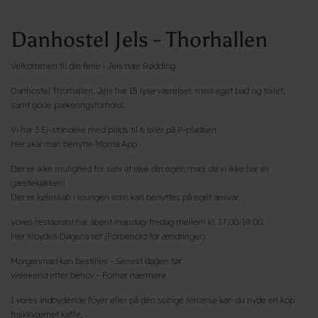
Danhostel Jels - Thorhallen
Velkommen til din ferie i Jels nær Rødding
Danhostel Thorhallen, Jels har 15 lyse værelser, med eget bad og toilet,
samt gode parkeringsforhold.
Vi har 3 El-standere med plads til 6 biler på P-pladsen.
Her skal man benytte Monta App.
Der er ikke mulighed for selv at lave din egen mad, da vi ikke har et
gæstekøkken!
Der er køleskab i loungen som kan benyttes på eget ansvar.
Vores restaurant har åbent mandag-fredag mellem kl. 17:00-19:00.
Her tilbydes Dagens ret (Forbehold for ændringer)
Morgenmad kan bestilles - Senest dagen før.
Weekend efter behov - Forhør nærmere
I vores indbydende foyer eller på den solrige terrasse kan du nyde en kop
friskkværnet kaffe,