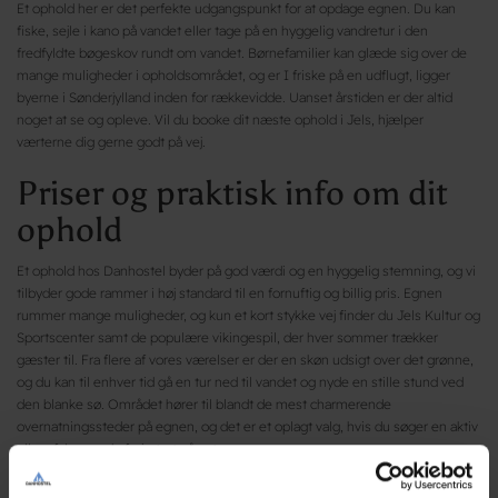
Et ophold her er det perfekte udgangspunkt for at opdage egnen. Du kan
fiske, sejle i kano på vandet eller tage på en hyggelig vandretur i den
fredfyldte bøgeskov rundt om vandet. Børnefamilier kan glæde sig over de
mange muligheder i opholdsområdet, og er I friske på en udflugt, ligger
byerne i Sønderjylland inden for rækkevidde. Uanset årstiden er der altid
noget at se og opleve. Vil du booke dit næste ophold i Jels, hjælper
værterne dig gerne godt på vej.
Priser og praktisk info om dit
ophold
Et ophold hos Danhostel byder på god værdi og en hyggelig stemning, og vi
tilbyder gode rammer i høj standard til en fornuftig og billig pris. Egnen
rummer mange muligheder, og kun et kort stykke vej finder du Jels Kultur og
Sportscenter samt de populære vikingespil, der hver sommer trækker
gæster til. Fra flere af vores værelser er der en skøn udsigt over det grønne,
og du kan til enhver tid gå en tur ned til vandet og nyde en stille stund ved
den blanke sø. Området hører til blandt de mest charmerende
overnatningssteder på egnen, og det er et oplagt valg, hvis du søger en aktiv
eller afslappende ferie tæt på naturen.