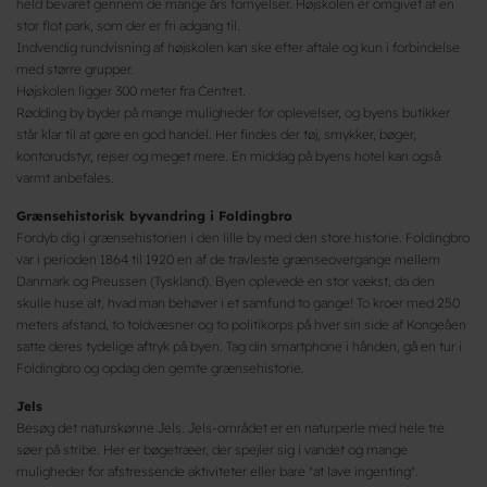
held bevaret gennem de mange års fornyelser. Højskolen er omgivet af en
stor flot park, som der er fri adgang til.
Indvendig rundvisning af højskolen kan ske efter aftale og kun i forbindelse
med større grupper.
Højskolen ligger 300 meter fra Centret.
Rødding by byder på mange muligheder for oplevelser, og byens butikker
står klar til at gøre en god handel. Her findes der tøj, smykker, bøger,
kontorudstyr, rejser og meget mere. En middag på byens hotel kan også
varmt anbefales.
Grænsehistorisk byvandring i Foldingbro
Fordyb dig i grænsehistorien i den lille by med den store historie. Foldingbro
var i perioden 1864 til 1920 en af de travleste grænseovergange mellem
Danmark og Preussen (Tyskland). Byen oplevede en stor vækst, da den
skulle huse alt, hvad man behøver i et samfund to gange! To kroer med 250
meters afstand, to toldvæsner og to politikorps på hver sin side af Kongeåen
satte deres tydelige aftryk på byen. Tag din smartphone i hånden, gå en tur i
Foldingbro og opdag den gemte grænsehistorie.
Jels
Besøg det naturskønne Jels. Jels-området er en naturperle med hele tre
søer på stribe. Her er bøgetræer, der spejler sig i vandet og mange
muligheder for afstressende aktiviteter eller bare "at lave ingenting".