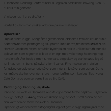
I Danhostel Rødding Centret finder du også en padelbane, bowling & en 18
hullers minigolfbane.
Vi glæder os til at se dig/jer :)
Kontakt os, hvis man ønsker at booke på ankomstdagen
Oplevelser
Højskolernes vugge, Kongeåens grænseland, oldtidens trafikale knudepunkt,
Københavnernes plantager og skulpturen Trold der vejrer kristenkød af Niels
Hansen Jacobsen. Vejen-området byder på en række unikke kulturhistoriske
oplevelser, som tegner et billede af en egn med virketrang, holdninger og
handlekraft. Åer, hede sletter, tunneldale, bøgeskov og blanke søer. Tag på
tur i naturen - til bens, på cykel eller til vands. Find inspiration til aktive
feriedage og oplevelser ude såvel som inde, stille såvel som action. Dette
kan måske ske henover den store morgenbuffet, som kan bestilles i vores
Café Goma og som serveres i vores Bio Café.
Rødding og Rødding Højskole
Rødding Højskole er Danmarks ældste og verdens første højskole. Højskolen
blev grundlagt i 1844 og efter vanskelige år genåbnet i 1920. Siden da har
den været en de større højskoler i Danmark.
Oprindeligt var den herredsfogedgård, og det gamle bygningsmiljø er med