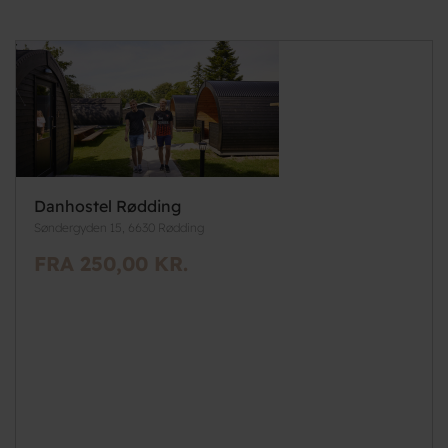
Danhostel Rødding
Søndergyden 15, 6630 Rødding
FRA 250,00 KR.