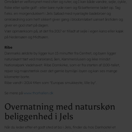
Området er velforsynet med stier og ruter, og I kan både vandre, sejle, cykle,
fiske eller spille golf - eller bare nyde roen og få batterierne ladet op. Tag
f.eks. en morgendukkert i Jels Søbad med nyanlagte badebroer og
omklædning som helt sikkert giver gang i blodomløbet uanset årstiden og
giver en god start på dagen.
Vær opmærksom på, at det fra 2017 er tilladt at sejle i egen kano eller kajak
på Nedersøen og Midtsøen.
Ribe
Danmarks ældste by ligger kun 15 minutter fra Centret, og byen ligger
naturskønt tæt ved marskland, åen, Kammerslusen og ikke mindst
Nationalpark Vadehavet. Ribe Domkirke, som er fra starten af 1100-tallet,
rejser sig majestætisk over det gamle bymiljø i byen og kan ses mange
kilometer borte.
Ribe vandt i 2014 titlen som "Europas smukkeste, lille by".
Se mere på
www.thorhallen.dk
Overnatning med naturskøn
beliggenhed i Jels
Når du leder efter et godt sted at bo i Jels, finder du hos Danhostel et