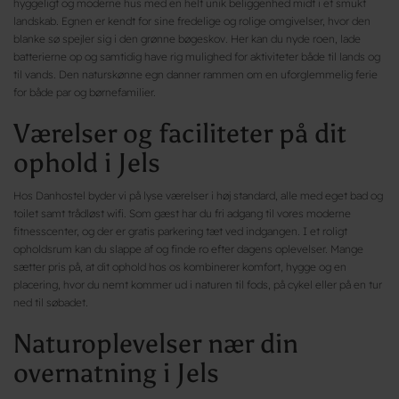
hyggeligt og moderne hus med en helt unik beliggenhed midt i et smukt
landskab. Egnen er kendt for sine fredelige og rolige omgivelser, hvor den
blanke sø spejler sig i den grønne bøgeskov. Her kan du nyde roen, lade
batterierne op og samtidig have rig mulighed for aktiviteter både til lands og
til vands. Den naturskønne egn danner rammen om en uforglemmelig ferie
for både par og børnefamilier.
Værelser og faciliteter på dit
ophold i Jels
Hos Danhostel byder vi på lyse værelser i høj standard, alle med eget bad og
toilet samt trådløst wifi. Som gæst har du fri adgang til vores moderne
fitnesscenter, og der er gratis parkering tæt ved indgangen. I et roligt
opholdsrum kan du slappe af og finde ro efter dagens oplevelser. Mange
sætter pris på, at dit ophold hos os kombinerer komfort, hygge og en
placering, hvor du nemt kommer ud i naturen til fods, på cykel eller på en tur
ned til søbadet.
Naturoplevelser nær din
overnatning i Jels