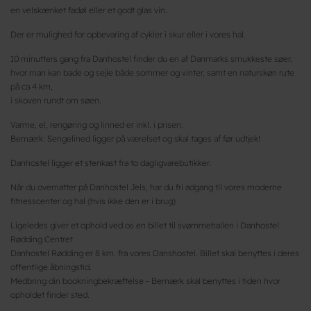
en velskænket fadøl eller et godt glas vin.
Der er mulighed for opbevaring af cykler i skur eller i vores hal.
10 minutters gang fra Danhostel finder du en af Danmarks smukkeste søer,
hvor man kan bade og sejle både sommer og vinter, samt en naturskøn rute
på ca 4 km,
i skoven rundt om søen.
Varme, el, rengøring og linned er inkl. i prisen.
Bemærk: Sengelined ligger på værelset og skal tages af før udtjek!
Danhostel ligger et stenkast fra to dagligvarebutikker.
Når du overnatter på Danhostel Jels, har du fri adgang til vores moderne
fitnesscenter og hal (hvis ikke den er i brug)
Ligeledes giver et ophold ved os en billet til svømmehallen i Danhostel
Rødding Centret
Danhostel Rødding er 8 km. fra vores Danshostel. Billet skal benyttes i deres
offentlige åbningstid.
Medbring din bookningbekræftelse - Bemærk skal benyttes i tiden hvor
opholdet finder sted.