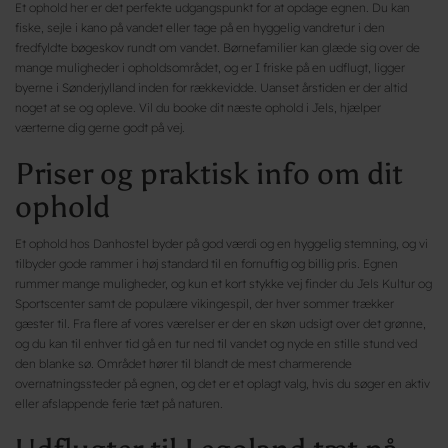
Et ophold her er det perfekte udgangspunkt for at opdage egnen. Du kan
fiske, sejle i kano på vandet eller tage på en hyggelig vandretur i den
fredfyldte bøgeskov rundt om vandet. Børnefamilier kan glæde sig over de
mange muligheder i opholdsområdet, og er I friske på en udflugt, ligger
byerne i Sønderjylland inden for rækkevidde. Uanset årstiden er der altid
noget at se og opleve. Vil du booke dit næste ophold i Jels, hjælper
værterne dig gerne godt på vej.
Priser og praktisk info om dit
ophold
Et ophold hos Danhostel byder på god værdi og en hyggelig stemning, og vi
tilbyder gode rammer i høj standard til en fornuftig og billig pris. Egnen
rummer mange muligheder, og kun et kort stykke vej finder du Jels Kultur og
Sportscenter samt de populære vikingespil, der hver sommer trækker
gæster til. Fra flere af vores værelser er der en skøn udsigt over det grønne,
og du kan til enhver tid gå en tur ned til vandet og nyde en stille stund ved
den blanke sø. Området hører til blandt de mest charmerende
overnatningssteder på egnen, og det er et oplagt valg, hvis du søger en aktiv
eller afslappende ferie tæt på naturen.