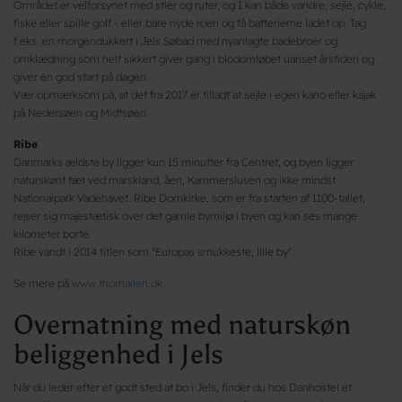
Området er velforsynet med stier og ruter, og I kan både vandre, sejle, cykle,
fiske eller spille golf - eller bare nyde roen og få batterierne ladet op. Tag
f.eks. en morgendukkert i Jels Søbad med nyanlagte badebroer og
omklædning som helt sikkert giver gang i blodomløbet uanset årstiden og
giver en god start på dagen.
Vær opmærksom på, at det fra 2017 er tilladt at sejle i egen kano eller kajak
på Nedersøen og Midtsøen.
Ribe
Danmarks ældste by ligger kun 15 minutter fra Centret, og byen ligger
naturskønt tæt ved marskland, åen, Kammerslusen og ikke mindst
Nationalpark Vadehavet. Ribe Domkirke, som er fra starten af 1100-tallet,
rejser sig majestætisk over det gamle bymiljø i byen og kan ses mange
kilometer borte.
Ribe vandt i 2014 titlen som "Europas smukkeste, lille by".
Se mere på
www.thorhallen.dk
Overnatning med naturskøn
beliggenhed i Jels
Når du leder efter et godt sted at bo i Jels, finder du hos Danhostel et