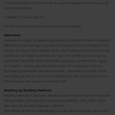
I Danhostel Rødding Centret finder du også en padelbane, bowling & en 18
hullers minigolfbane.
Vi glæder os til at se dig/jer :)
Kontakt os, hvis man ønsker at booke på ankomstdagen
Oplevelser
Højskolernes vugge, Kongeåens grænseland, oldtidens trafikale knudepunkt,
Københavnernes plantager og skulpturen Trold der vejrer kristenkød af Niels
Hansen Jacobsen. Vejen-området byder på en række unikke kulturhistoriske
oplevelser, som tegner et billede af en egn med virketrang, holdninger og
handlekraft. Åer, hede sletter, tunneldale, bøgeskov og blanke søer. Tag på
tur i naturen - til bens, på cykel eller til vands. Find inspiration til aktive
feriedage og oplevelser ude såvel som inde, stille såvel som action. Dette
kan måske ske henover den store morgenbuffet, som kan bestilles i vores
Café Goma og som serveres i vores Bio Café.
Rødding og Rødding Højskole
Rødding Højskole er Danmarks ældste og verdens første højskole. Højskolen
blev grundlagt i 1844 og efter vanskelige år genåbnet i 1920. Siden da har
den været en de større højskoler i Danmark.
Oprindeligt var den herredsfogedgård, og det gamle bygningsmiljø er med