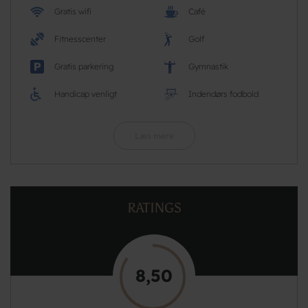
Gratis wifi
Café
Fitnesscenter
Golf
Gratis parkering
Gymnastik
Handicap venligt
Indendørs fodbold
Læs mere
RATINGS
8,50