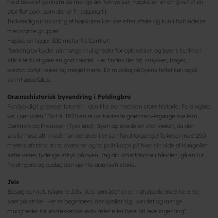
held bevaret gennem de mange års fornyelser. Højskolen er omgivet af en
stor flot park, som der er fri adgang til.
Indvendig rundvisning af højskolen kan ske efter aftale og kun i forbindelse
med større grupper.
Højskolen ligger 300 meter fra Centret.
Rødding by byder på mange muligheder for oplevelser, og byens butikker
står klar til at gøre en god handel. Her findes der tøj, smykker, bøger,
kontorudstyr, rejser og meget mere. En middag på byens hotel kan også
varmt anbefales.
Grænsehistorisk byvandring i Foldingbro
Fordyb dig i grænsehistorien i den lille by med den store historie. Foldingbro
var i perioden 1864 til 1920 en af de travleste grænseovergange mellem
Danmark og Preussen (Tyskland). Byen oplevede en stor vækst, da den
skulle huse alt, hvad man behøver i et samfund to gange! To kroer med 250
meters afstand, to toldvæsner og to politikorps på hver sin side af Kongeåen
satte deres tydelige aftryk på byen. Tag din smartphone i hånden, gå en tur i
Foldingbro og opdag den gemte grænsehistorie.
Jels
Besøg det naturskønne Jels. Jels-området er en naturperle med hele tre
søer på stribe. Her er bøgetræer, der spejler sig i vandet og mange
muligheder for afstressende aktiviteter eller bare "at lave ingenting".