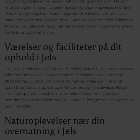
hyggeligt og moderne hus med en helt unik beliggenhed midt i et smukt
landskab. Egnen er kendt for sine fredelige og rolige omgivelser, hvor den
blanke sø spejler sig i den grønne bøgeskov. Her kan du nyde roen, lade
batterierne op og samtidig have rig mulighed for aktiviteter både til lands og
til vands. Den naturskønne egn danner rammen om en uforglemmelig ferie
for både par og børnefamilier.
Værelser og faciliteter på dit
ophold i Jels
Hos Danhostel byder vi på lyse værelser i høj standard, alle med eget bad og
toilet samt trådløst wifi. Som gæst har du fri adgang til vores moderne
fitnesscenter, og der er gratis parkering tæt ved indgangen. I et roligt
opholdsrum kan du slappe af og finde ro efter dagens oplevelser. Mange
sætter pris på, at dit ophold hos os kombinerer komfort, hygge og en
placering, hvor du nemt kommer ud i naturen til fods, på cykel eller på en tur
ned til søbadet.
Naturoplevelser nær din
overnatning i Jels