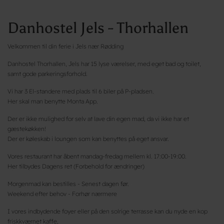
Danhostel Jels - Thorhallen
Velkommen til din ferie i Jels nær Rødding
Danhostel Thorhallen, Jels har 15 lyse værelser, med eget bad og toilet,
samt gode parkeringsforhold.
Vi har 3 El-standere med plads til 6 biler på P-pladsen.
Her skal man benytte Monta App.
Der er ikke mulighed for selv at lave din egen mad, da vi ikke har et
gæstekøkken!
Der er køleskab i loungen som kan benyttes på eget ansvar.
Vores restaurant har åbent mandag-fredag mellem kl. 17:00-19:00.
Her tilbydes Dagens ret (Forbehold for ændringer)
Morgenmad kan bestilles - Senest dagen før.
Weekend efter behov - Forhør nærmere
I vores indbydende foyer eller på den solrige terrasse kan du nyde en kop
friskkværnet kaffe,