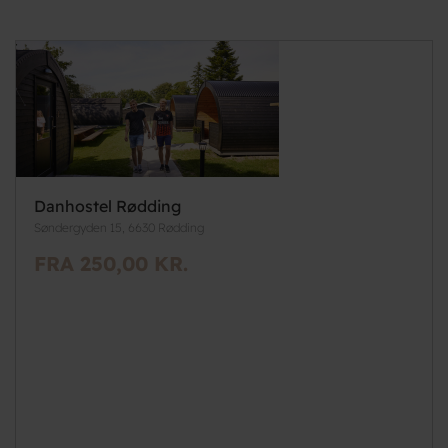
Danhostel Rødding
Søndergyden 15, 6630 Rødding
FRA 250,00 KR.