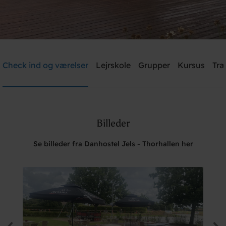
Danhostel Jels - Thorhallen
Check ind og værelser
Lejrskole
Grupper
Kursus
Træ
Brug for hjælp? Ring
74552869
Billeder
Søg
Se billeder fra Danhostel Jels - Thorhallen her