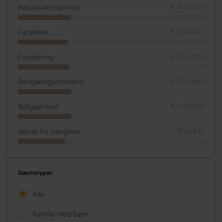
Personalet/service
8,77 ud af 10
Faciliteter
8,16 ud af 10
Forplejning
8,39 ud af 10
Rengøringsstandard
8,73 ud af 10
Beliggenhed
8,73 ud af 10
Valuta for pengene
7,78 ud af 10
Gæstetyper
Alle
Familie med børn