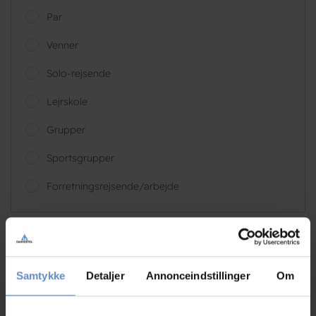
Par
Venner
Solo-rejsende
Lejrskole
Grupper
Sportsgrupper
Forretningsrejsende/arbejde
Samtykke
Detaljer
Annonceindstillinger
Om
Peter
Par, DK