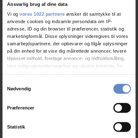
Ansvarlig brug af dine data
07.Aug.2026
9,58 ud af 10
Vi og
vores 1022 partnere
ønsker dit samtykke til at
anvende cookies og indsamle persondata om IP-
adresse, ID og din browser til præferencer, statistik og
Tak for venlig service og gode faciliteter. mvh Peter
marketingformål. Disse oplysninger videregives til vores
samarbejdspartnere, der opbevarer og tilgår oplysninger
på din enhed for at vise dig målrettede annoncer, levere
tilpasset indhold, foretage annonce- og indholdsmåling,
N/A
lave målgruppeundersøgelser og udvikle tjenester. Se
Familie med børn, DK
mere information under
indstillinger
og i vores
persondatapolitik. Du kan altid trække dit samtykke
Samtykkevalg
tilbage eller ændre indstillinger fra vores
Nødvendig
07.Aug.2026
7,92 ud af 10
"Cookiedeklaration", eller ved at trykke på "Privacy
trigger" ikonet.
Præferencer
Hvis du tillader det, vil vi også gerne:
Indsamle præcise oplysninger om din placering,
Statistik
Flemming
der kan være nøjagtig inden for få meter
Par, DK