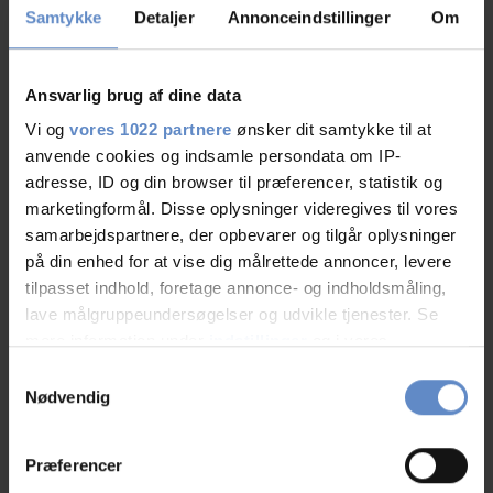
Samtykke
Detaljer
Annonceindstillinger
Om
Borde/bænke/havemøbler
Legeplads
Ansvarlig brug af dine data
Shelters
Vi og
vores 1022 partnere
ønsker dit samtykke til at
anvende cookies og indsamle persondata om IP-
adresse, ID og din browser til præferencer, statistik og
Vandrerhjems faciliteter
marketingformål. Disse oplysninger videregives til vores
samarbejdspartnere, der opbevarer og tilgår oplysninger
Gratis wifi
på din enhed for at vise dig målrettede annoncer, levere
tilpasset indhold, foretage annonce- og indholdsmåling,
lave målgruppeundersøgelser og udvikle tjenester. Se
Åbent hele året
mere information under
indstillinger
og i vores
persondatapolitik. Du kan altid trække dit samtykke
Barnestol tilgængelig
Samtykkevalg
tilbage eller ændre indstillinger fra vores
Nødvendig
"Cookiedeklaration", eller ved at trykke på "Privacy
Børnevenligt/familievenligt
trigger" ikonet.
Præferencer
Gratis parkering