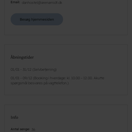
Email
danhostel@arenamidt.dk
Besøg hjemmesiden
Åbningstider
01/01 - 31/12 (Selvbetjening)
01/01 - 09/12 (Booking i hverdage: kl. 10.00 – 12.00. Akutte
spørgsmål besvares på vagttelefon.)
Info
Antal senge
36