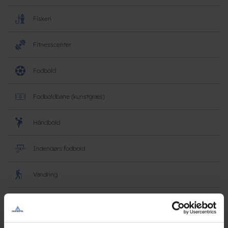
Fiskeri
Fitnesscenter
Fodbold
Fodboldbane (kunstgræs)
Håndbold
Indendørs fodbold
Vandring
Udendørs