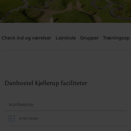
Danhostel Kjellerup
Check ind og værelser
Lejrskole
Grupper
Træningsop
Brug for hjælp? Ring
+45 8686 9915 - Tast 2
Søg
Danhostel Kjellerup faciliteter
Konference
Antal lokaler