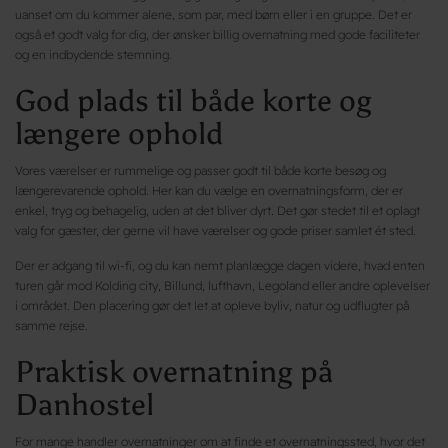
uanset om du kommer alene, som par, med børn eller i en gruppe. Det er
også et godt valg for dig, der ønsker billig overnatning med gode faciliteter
og en indbydende stemning.
God plads til både korte og
længere ophold
Vores værelser er rummelige og passer godt til både korte besøg og
længerevarende ophold. Her kan du vælge en overnatningsform, der er
enkel, tryg og behagelig, uden at det bliver dyrt. Det gør stedet til et oplagt
valg for gæster, der gerne vil have værelser og gode priser samlet ét sted.
Der er adgang til wi-fi, og du kan nemt planlægge dagen videre, hvad enten
turen går mod Kolding city, Billund, lufthavn, Legoland eller andre oplevelser
i området. Den placering gør det let at opleve byliv, natur og udflugter på
samme rejse.
Praktisk overnatning på
Danhostel
For mange handler overnatninger om at finde et overnatningssted, hvor det