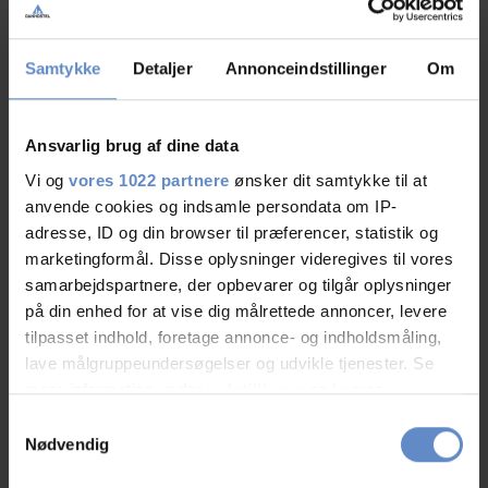
Info
Samtykke
Detaljer
Annonceindstillinger
Om
Antal senge
117
Antal værelser
28
Antal værelser med bad og/eller toilet
22
Ansvarlig brug af dine data
Antal værelser uden bad og/eller toilet
6
Vi og
vores 1022 partnere
ønsker dit samtykke til at
anvende cookies og indsamle persondata om IP-
adresse, ID og din browser til præferencer, statistik og
marketingformål. Disse oplysninger videregives til vores
samarbejdspartnere, der opbevarer og tilgår oplysninger
på din enhed for at vise dig målrettede annoncer, levere
tilpasset indhold, foretage annonce- og indholdsmåling,
lave målgruppeundersøgelser og udvikle tjenester. Se
mere information under
indstillinger
og i vores
Faciliteter
persondatapolitik. Du kan altid trække dit samtykke
Samtykkevalg
tilbage eller ændre indstillinger fra vores
Nødvendig
Hunde er velkomne
Gratis wifi
"Cookiedeklaration", eller ved at trykke på "Privacy