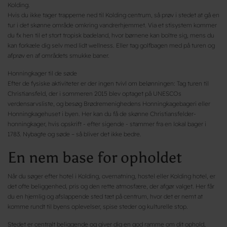
Kolding.
Hvis du ikke tager trapperne ned til Kolding centrum, så prøv i stedet at gå en
tur i det skønne område omkring vandrerhjemmet. Via et stisystem kommer
du fx hen til et stort tropisk badeland, hvor børnene kan boltre sig, mens du
kan forkæle dig selv med lidt wellness. Eller tag golfbagen med på turen og
afprøv en af områdets smukke baner.
Honningkager til de søde
Efter de fysiske aktiviteter er der ingen tvivl om belønningen: Tag turen til
Christiansfeld, der i sommeren 2015 blev optaget på UNESCOs
verdensarvsliste, og besøg Brødremenighedens Honningkagebageri eller
Honningkagehuset i byen. Her kan du få de skønne Christiansfelder-
honningkager, hvis opskrift - efter sigende - stammer fra en lokal bager i
1783. Nybagte og søde – så bliver det ikke bedre.
En nem base for opholdet
Når du søger efter hotel i Kolding, overnatning, hostel eller Kolding hotel, er
det ofte beliggenhed, pris og den rette atmosfære, der afgør valget. Her får
du en hjemlig og afslappende sted tæt på centrum, hvor det er nemt at
komme rundt til byens oplevelser, spise steder og kulturelle stop.
Stedet er centralt beliggende og giver dig en god ramme om dit ophold,