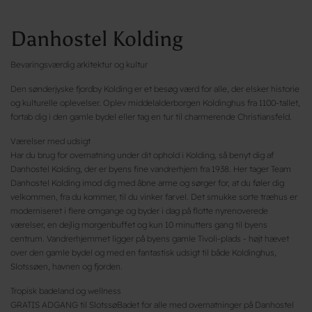
Danhostel Kolding
Bevaringsværdig arkitektur og kultur
Den sønderjyske fjordby Kolding er et besøg værd for alle, der elsker historie
og kulturelle oplevelser. Oplev middelalderborgen Koldinghus fra 1100-tallet,
fortab dig i den gamle bydel eller tag en tur til charmerende Christiansfeld.
Værelser med udsigt
Har du brug for overnatning under dit ophold i Kolding, så benyt dig af
Danhostel Kolding, der er byens fine vandrerhjem fra 1938. Her tager Team
Danhostel Kolding imod dig med åbne arme og sørger for, at du føler dig
velkommen, fra du kommer, til du vinker farvel. Det smukke sorte træhus er
moderniseret i flere omgange og byder i dag på flotte nyrenoverede
værelser, en dejlig morgenbuffet og kun 10 minutters gang til byens
centrum. Vandrerhjemmet ligger på byens gamle Tivoli-plads - højt hævet
over den gamle bydel og med en fantastisk udsigt til både Koldinghus,
Slotssøen, havnen og fjorden.
Tropisk badeland og wellness
GRATIS ADGANG til SlotssøBadet for alle med overnatninger på Danhostel