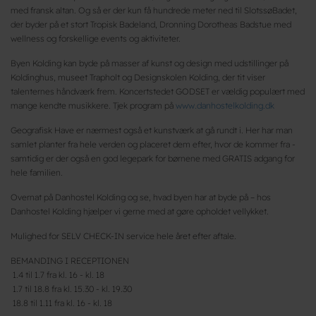
med fransk altan. Og så er der kun få hundrede meter ned til SlotssøBadet,
der byder på et stort Tropisk Badeland, Dronning Dorotheas Badstue med
wellness og forskellige events og aktiviteter.
Byen Kolding kan byde på masser af kunst og design med udstillinger på
Koldinghus, museet Trapholt og Designskolen Kolding, der tit viser
talenternes håndværk frem. Koncertstedet GODSET er vældig populært med
mange kendte musikkere. Tjek program på
www.danhostelkolding.dk
Geografisk Have er nærmest også et kunstværk at gå rundt i. Her har man
samlet planter fra hele verden og placeret dem efter, hvor de kommer fra -
samtidig er der også en god legepark for børnene med GRATIS adgang for
hele familien.
Overnat på Danhostel Kolding og se, hvad byen har at byde på – hos
Danhostel Kolding hjælper vi gerne med at gøre opholdet vellykket.
Mulighed for SELV CHECK-IN service hele året efter aftale.
BEMANDING I RECEPTIONEN
1.4 til 1.7 fra kl. 16 - kl. 18
1.7 til 18.8 fra kl. 15.30 - kl. 19.30
18.8 til 1.11 fra kl. 16 - kl. 18