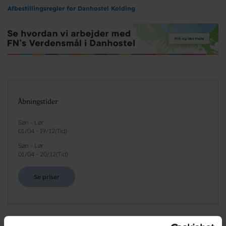
Afbestillingsregler for Danhostel Kolding
Åbningstider
Søn - Lør
01/04
-
19/12
(
Tid
)
Søn - Lør
01/04
-
20/12
(
Tid
)
Se priser