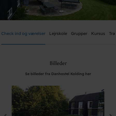
Danhostel Kolding
Check ind og værelser
Lejrskole
Grupper
Kursus
Træ
Brug for hjælp? Ring
+45 7550 9140
Billeder
Søg
Se billeder fra Danhostel Kolding her