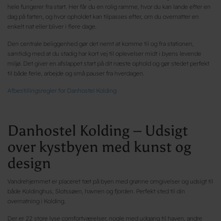
hele fungerer fra start. Her får du en rolig ramme, hvor du kan lande efter en
dag på farten, og hvor opholdet kan tilpasses efter, om du overnatter en
enkelt nat eller bliver i flere dage.
Den centrale beliggenhed gør det nemt at komme til og fra stationen,
samtidig med at du stadig har kort vej til oplevelser midt i byens levende
miljø. Det giver en afslappet start på dit næste ophold og gør stedet perfekt
til både ferie, arbejde og små pauser fra hverdagen.
Afbestillingsregler for Danhostel Kolding
Danhostel Kolding – Udsigt
over kystbyen med kunst og
design
Vandrehjemmet er placeret tæt på byen med grønne omgivelser og udsigt til
både Koldinghus, Slotssøen, havnen og fjorden. Perfekt sted til din
overnatning i Kolding.
Der er 22 store lyse comfortværelser, nogle med udgang til haven, andre