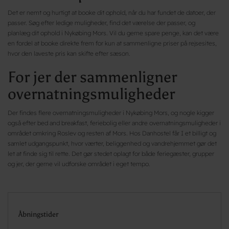
Det er nemt og hurtigt at booke dit ophold, når du har fundet de datoer, der
passer. Søg efter ledige muligheder, find det værelse der passer, og
planlæg dit ophold i Nykøbing Mors. Vil du gerne spare penge, kan det være
en fordel at booke direkte frem for kun at sammenligne priser på rejsesites,
hvor den laveste pris kan skifte efter sæson.
For jer der sammenligner
overnatningsmuligheder
Der findes flere overnatningsmuligheder i Nykøbing Mors, og nogle kigger
også efter bed and breakfast, feriebolig eller andre overnatningsmuligheder i
området omkring Roslev og resten af Mors. Hos Danhostel får I et billigt og
samlet udgangspunkt, hvor værter, beliggenhed og vandrehjemmet gør det
let at finde sig til rette. Det gør stedet oplagt for både feriegæster, grupper
og jer, der gerne vil udforske området i eget tempo.
Åbningstider