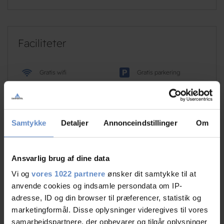
Faciliteter
Gratis wifi
Gratis parkering
Tv på værelset
Samtykke
Detaljer
Annonceindstillinger
Om
Læs mere
Ansvarlig brug af dine data
RATINGS
Vi og
vores 1022 partnere
ønsker dit samtykke til at
anvende cookies og indsamle persondata om IP-
adresse, ID og din browser til præferencer, statistik og
marketingformål. Disse oplysninger videregives til vores
samarbejdspartnere, der opbevarer og tilgår oplysninger