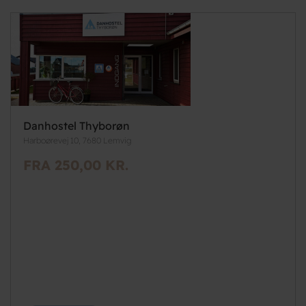
Danhostel Thyborøn
Harboørevej 10, 7680 Lemvig
FRA 250,00 KR.