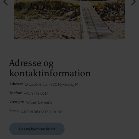
Adresse og
kontaktinformation
Adresse
Øroddevej 15, 7900 Nykøbing M
Telefon
+45 9772 0617
Vært(er)
Torben Lawaetz
Email
danhostelmors@mail.dk
Besøg hjemmesiden