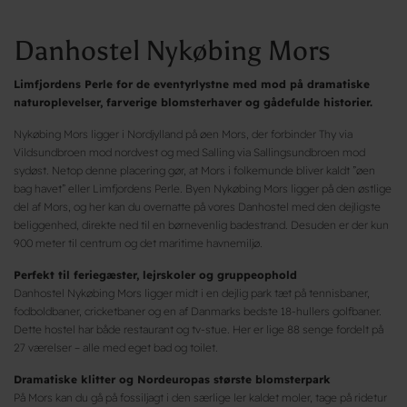
Danhostel Nykøbing Mors
Limfjordens Perle for de eventyrlystne med mod på dramatiske
naturoplevelser, farverige blomsterhaver og gådefulde historier.
Nykøbing Mors ligger i Nordjylland på øen Mors, der forbinder Thy via
Vildsundbroen mod nordvest og med Salling via Sallingsundbroen mod
sydøst. Netop denne placering gør, at Mors i folkemunde bliver kaldt ”øen
bag havet” eller Limfjordens Perle. Byen Nykøbing Mors ligger på den østlige
del af Mors, og her kan du overnatte på vores Danhostel med den dejligste
beliggenhed, direkte ned til en børnevenlig badestrand. Desuden er der kun
900 meter til centrum og det maritime havnemiljø.
Perfekt til feriegæster, lejrskoler og gruppeophold
Danhostel Nykøbing Mors ligger midt i en dejlig park tæt på tennisbaner,
fodboldbaner, cricketbaner og en af Danmarks bedste 18-hullers golfbaner.
Dette hostel har både restaurant og tv-stue. Her er lige 88 senge fordelt på
27 værelser – alle med eget bad og toilet.
Dramatiske klitter og Nordeuropas største blomsterpark
På Mors kan du gå på fossiljagt i den særlige ler kaldet moler, tage på ridetur