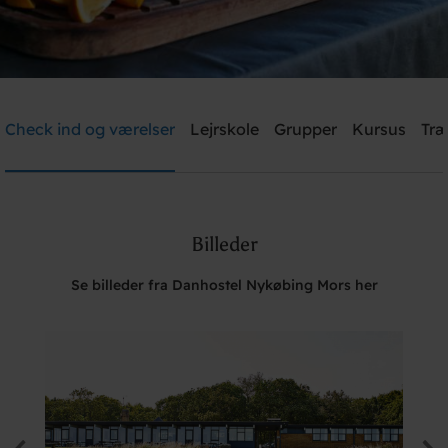
Danhostel Nykøbing Mors
Check ind og værelser
Lejrskole
Grupper
Kursus
Træ
Brug for hjælp? Ring
+45 9772 0617
Billeder
Søg
Se billeder fra Danhostel Nykøbing Mors her