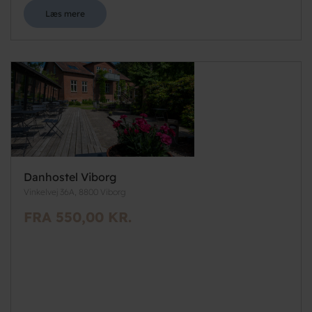
Læs mere
Danhostel Viborg
Vinkelvej 36A, 8800 Viborg
FRA 550,00 KR.