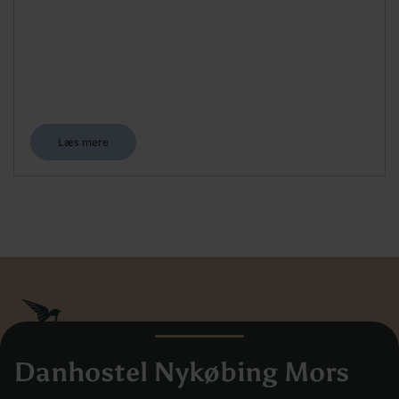
Læs mere
Danhostel Nykøbing Mors
Danhostel Danmarks Vandrerhjem
Hovedkontoret