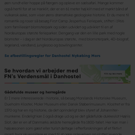
øen rundt eller hoppe på færgen og opleve en sælsafari. Mange kommer
også hertil for at se Hanklit, der er en 61 meter høj klit med et mørkt bånd af
vulkansk aske, som viser øens dramatiske geologiske historie. Er du mere til
romantik og roser så besøg First Camp Jesperhus Feriepark, stiftet i 1966
som familieejet blomsterpark og siden udvidet og udviklet til en af
Nordeuropas største ferieparker. Dengang var den en lille park med nogle
blomster – i dag er det Nordeuropas største, med blomsterpark, 4D-biograf,
legeland, vandland, junglezoo og bowlingcenter.
Se afbestillingsregler for Danhostel Nykøbing Mors
Gådefulde museer og herregårde
Er I mere interesserede i historie, så besøg Morslands Historiske Museum,
Dueholm Kloster, Moler Museum eller Dansk Støberimuseum. Klostret er fra
1370 og har en rig historie, da det oprindeligt blev styret af Johanniter-
munkene. Endeligt kan I også drage ud og se det gådefulde dukkeslot Højriis
Slot, der er en af Danmarks ældste herregårde fra 1800-tallet. Her kan man i
højsæsonen som gæst eller turist deltage i efterforskningen af et fiktivt
mord, hvor skuespillere er med til at gøre oplevelsen og slottet levende.