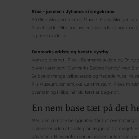
Ribe - juvelen i Jyllands vikingekrone
På Ribe Vikingecenter og Museet Ribes Vikinger kan I
Planet kalder Ribe for juvelen i Jyllands vikingekrone
og deres vilde liv.
Danmarks ældste og bedste kystby
Kom og overnat i Ribe - Danmarks ældste by. En by og
blevet kåret som "Danmarks Bedste Kystby" med 2 stj
Se byens mange velbevarede og fredede huse, Musee
Riis Museum, det smukke kunstmuseum, Ribes mindst
overnatning i Ribe, når du først er begyndt.
En nem base tæt på det h
Med den centrale beliggenhed får I et overnatningss
oplevelser uden at skulle planlægge alt for meget. Her
gåafstand til bymidte, grønne arealer, autentiske ga