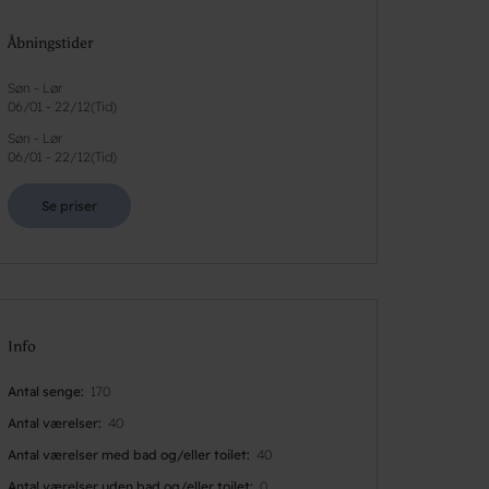
Åbningstider
Søn - Lør
06/01
-
22/12
(
Tid
)
Søn - Lør
06/01
-
22/12
(
Tid
)
Se priser
Info
Antal senge
170
Antal værelser
40
Antal værelser med bad og/eller toilet
40
Antal værelser uden bad og/eller toilet
0