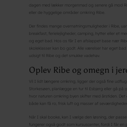
dagen med lækker morgenmad og senere gå mod Ribe
eller de hyggelige områder omkring Ribe.
Der findes mange overnatningsmuligheder i Ribe, uans
breakfast, ferielejligheder, camping, hytter eller et
og eget bad. Hos os får I en afslappet base nær Ribe
skoleklasser kan bo godt. Alle værelser har eget bad 
udsigt til Ribe og det smukke vadehav.
Oplev Ribe og omegn i je
Vil I lidt længere omkring, ligger der også fine udfl
Storkesøen, planlægge en tur til Esbjerg eller gå på
hvor naturen omkring byen skifter med årstiden. Det 
både kan få ro, frisk luft og masser af seværdighed
Når I skal booke, kan I vælge den løsning, der passe
fungerer også godt som kursuscenter, fordi I får en 