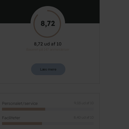
8,72
8,72 ud af 10
Baseret på 147 anmeldelser
Læs mere
Personalet/service
9,03 ud af 10
Faciliteter
8,40 ud af 10