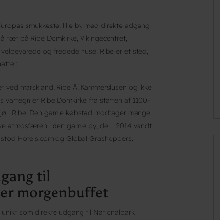
Europas smukkeste, lille by med direkte adgang
så tæt på Ribe Domkirke, Vikingecentret,
elbevarede og fredede huse. Ribe er et sted,
atter.
æt ved marskland, Ribe Å, Kammerslusen og ikke
s vartegn er Ribe Domkirke fra starten af 1100-
miljø i Ribe. Den gamle købstad modtager mange
leve atmosfæren i den gamle by, der i 2014 vandt
en stod Hotels.com og Global Grashoppers.
gang til
ker morgenbuffet
 unikt som direkte udgang til Nationalpark