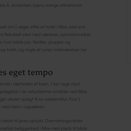
 Å, domkirken, byens mange attraktioner
et om I søger efter et hotel i Ribe, bed and
 mere fleksibelt sted med værelser, opholdsområde
, hvor både par, familier, grupper og
og toilet, og nogle af vores hotelværelser har
res eget tempo
ugtsmål i nærheden af byen. I kan tage mod
 opdagelse i de naturskønne områder ved Ribe,
gør stedet oplagt til en weekendtur, hvor I
er med hjem i rygsækken.
r bedst til jeres ophold. Overnatningsstedet
praktisk beliggenhed i Ribe med plads til både