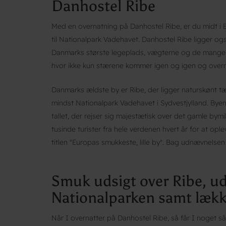
Danhostel Ribe
Med en overnatning på Danhostel Ribe, er du midt i 
til Nationalpark Vadehavet. Danhostel Ribe ligger og
Danmarks største legeplads, vægterne og de mange v
hvor ikke kun stærene kommer igen og igen og overn
Danmarks ældste by er Ribe, der ligger naturskønt t
mindst Nationalpark Vadehavet i Sydvestjylland. Byen
tallet, der rejser sig majestætisk over det gamle by
tusinde turister fra hele verdenen hvert år for at op
titlen "Europas smukkeste, lille by". Bag udnævnels
Smuk udsigt over Ribe, ud
Nationalparken samt læk
Når I overnatter på Danhostel Ribe, så får I noget så