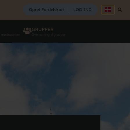
SØG
Opret Fordelskort
LOG IND
Søg
GRUPPER
g mødepakker
Overnatning til grupper