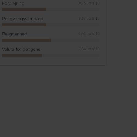
Forplejning
8,73 ud af 10
Rengøringsstandard
8,67 ud af 10
Beliggenhed
9,66 ud af 10
Valuta for pengene
7,84 ud af 10