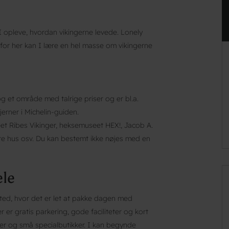
 opleve, hvordan vikingerne levede. Lonely
, for her kan I lære en hel masse om vikingerne
 et område med talrige priser og er bl.a.
erner i Michelin-guiden.
t Ribes Vikinger, heksemuseet HEX!, Jacob A.
e hus osv. Du kan bestemt ikke nøjes med en
ele
ted, hvor det er let at pakke dagen med
 er gratis parkering, gode faciliteter og kort
der og små specialbutikker. I kan begynde