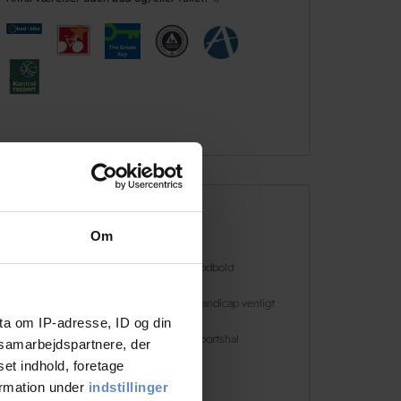
Faciliteter
Om
Gratis wifi
Fodbold
Gratis parkering
Handicap venligt
ta om IP-adresse, ID og din
Indendørs
Sportshal
s samarbejdspartnere, der
fodbold
set indhold, foretage
ormation under
indstillinger