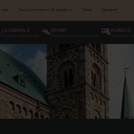
 vide
Find inspiration til dit ophold
Tilbud
Gavekort
LEJRSKOLE
SPORT
KURSUS
Lejrskoler i hele Danmark
Overnatning til dit sportsophold
Mødelokaler o