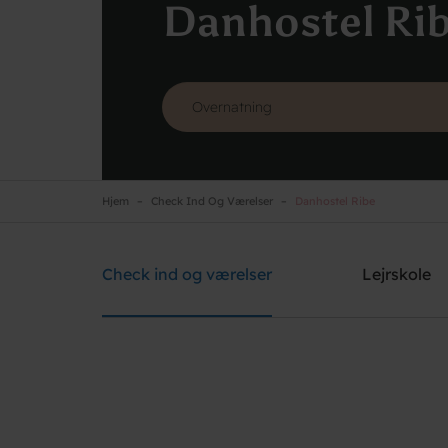
Danhostel Ri
Hjem
Check Ind Og Værelser
Danhostel Ribe
Danhostel Ribe
Brug for hjælp? Ring
+45 7542 0620
Check ind og værelser
Lejrskole