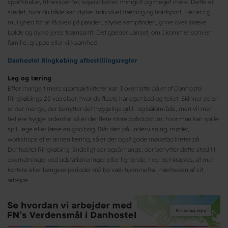
sportshaller, fitnesscenter, squashbaner, minigolf og meget mere. Dette er
stedet, hvor du både kan dyrke individuel træning og holdsport. Her er rig
mulighed for at få sved på panden, styrke kampånden, grine over skæve
bolde og dyrke jeres teamspirit. Det gælder uanset, om I kommer som en
familie, gruppe eller virksomhed.
Danhostel Ringkøbing afbestillingsregler
Leg og læring
Efter mange timers sportsaktiviteter kan I overnatte på et af Danhostel
Ringkøbings 25 værelser, hvor de fleste har eget bad og toilet. Skinner solen
er der mange, der benytter det hyggelige grill- og bålområde, men vil man
hellere hygge indenfor, så er der flere store opholdsrum, hvor man kan spille
spil, lege eller læse en god bog. Står den på undervisning, møder,
workshops eller anden læring, så er der også gode mødefaciliteter på
Danhostel Ringkøbing. Endeligt der også mange, der benytter dette sted til
overnatninger ved udstationeringer eller lignende, hvor det kræves, at man i
kortere eller længere perioder må bo væk hjemmefra i nærheden af sit
arbejde.