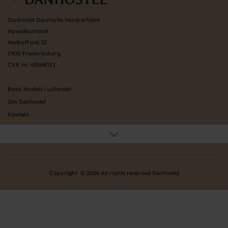
Danhostel Danmarks Vandrerhjem
Hovedkontoret
Vodroffsvej 32
1900 Frederiksberg
CVR nr: 62568011
Book Hostels i udlandet
Om Danhostel
Kontakt
Presse
Generelle vilkår
Nyheder
Organisation (hovedkontor)
Copyright © 2026 All rights reserved Danhostel
Værd at vide om Danhostel
Bliv nyt Danhostel
Persondatapolitik
Ofte stillede spørgsmål - FAQ