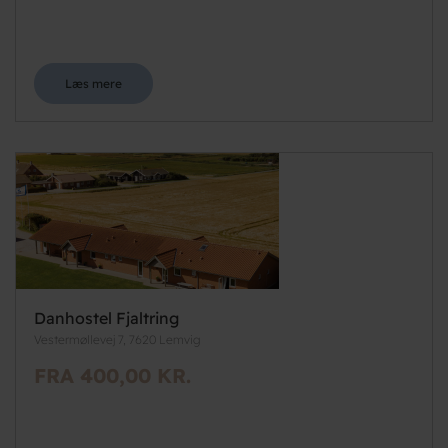
Læs mere
Danhostel Fjaltring
Vestermøllevej 7, 7620 Lemvig
FRA 400,00 KR.