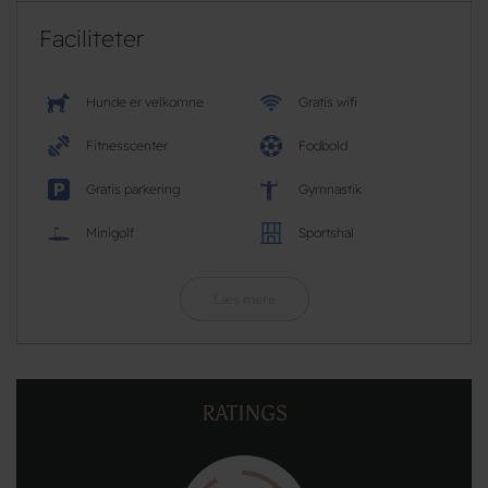
Faciliteter
Hunde er velkomne
Gratis wifi
Fitnesscenter
Fodbold
Gratis parkering
Gymnastik
Minigolf
Sportshal
Læs mere
RATINGS