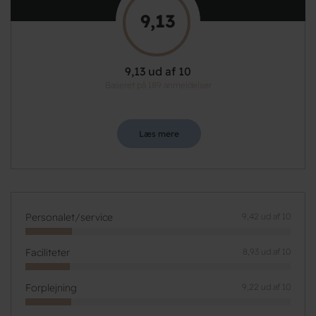
9,13
9,13 ud af 10
Baseret på 189 anmeldelser
Læs mere
Personalet/service
9,42 ud af 10
Faciliteter
8,93 ud af 10
Forplejning
9,22 ud af 10