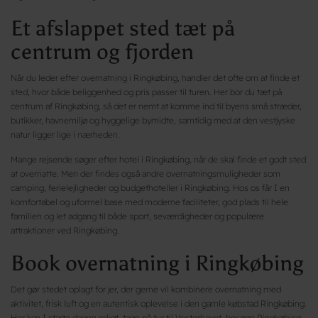
Et afslappet sted tæt på
centrum og fjorden
Når du leder efter overnatning i Ringkøbing, handler det ofte om at finde et
sted, hvor både beliggenhed og pris passer til turen. Her bor du tæt på
centrum af Ringkøbing, så det er nemt at komme ind til byens små stræder,
butikker, havnemiljø og hyggelige bymidte, samtidig med at den vestjyske
natur ligger lige i nærheden.
Mange rejsende søger efter hotel i Ringkøbing, når de skal finde et godt sted
at overnatte. Men der findes også andre overnatningsmuligheder som
camping, ferielejligheder og budgethoteller i Ringkøbing. Hos os får I en
komfortabel og uformel base med moderne faciliteter, god plads til hele
familien og let adgang til både sport, seværdigheder og populære
attraktioner ved Ringkøbing.
Book overnatning i Ringkøbing
Det gør stedet oplagt for jer, der gerne vil kombinere overnatning med
aktivitet, frisk luft og en autentisk oplevelse i den gamle købstad Ringkøbing.
Her kan I starte dagen roligt, tage på tur til Vesterhavet, besøge Ringkøbing