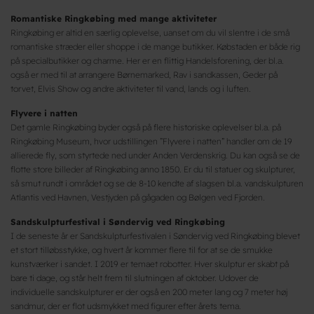
Romantiske Ringkøbing med mange aktiviteter
Ringkøbing er altid en særlig oplevelse, uanset om du vil slentre i de små
romantiske stræder eller shoppe i de mange butikker. Købstaden er både rig
på specialbutikker og charme. Her er en flittig Handelsforening, der bl.a.
også er med til at arrangere Børnemarked, Rav i sandkassen, Geder på
torvet, Elvis Show og andre aktiviteter til vand, lands og i luften.
Flyvere i natten
Det gamle Ringkøbing byder også på flere historiske oplevelser bl.a. på
Ringkøbing Museum, hvor udstillingen ”Flyvere i natten” handler om de 19
allierede fly, som styrtede ned under Anden Verdenskrig. Du kan også se de
flotte store billeder af Ringkøbing anno 1850. Er du til statuer og skulpturer,
så smut rundt i området og se de 8-10 kendte af slagsen bl.a. vandskulpturen
Atlantis ved Havnen, Vestjyden på gågaden og Bølgen ved Fjorden.
Sandskulpturfestival i Søndervig ved Ringkøbing
I de seneste år er Sandskulpturfestivalen i Søndervig ved Ringkøbing blevet
et stort tilløbsstykke, og hvert år kommer flere til for at se de smukke
kunstværker i sandet. I 2019 er temaet robotter. Hver skulptur er skabt på
bare ti dage, og står helt frem til slutningen af oktober. Udover de
individuelle sandskulpturer er der også en 200 meter lang og 7 meter høj
sandmur, der er flot udsmykket med figurer efter årets tema.