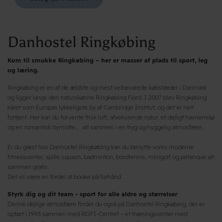
Danhostel Ringkøbing
Kom til smukke Ringkøbing – her er masser af plads til sport, leg
og læring.
Ringkøbing er en af de ældste og mest velbevarede købstæder i Danmark
og ligger langs den naturskønne Ringkøbing Fjord. I 2007 blev Ringkøbing
kåret som Europas lykkeligste by af Cambridge Institut, og det er helt
fortjent. Her kan du forvente frisk luft, afvekslende natur, et dejligt havnemiljø
og en romantisk bymidte... alt sammen i en tryg og hyggelig atmosfære.
Er du gæst hos Danhostel Ringkøbing kan du benytte vores moderne
fitnesscenter, spille squash, badminton, bordtennis, minigolf og petanque alt
sammen gratis.
Det vil være en fordel at booke på forhånd.
Styrk dig og dit team - sport for alle aldre og størrelser
Denne dejlige atmosfære finder du også på Danhostel Ringkøbing, der er
opført i 1993 sammen med ROFI-Centret – et træningscenter med