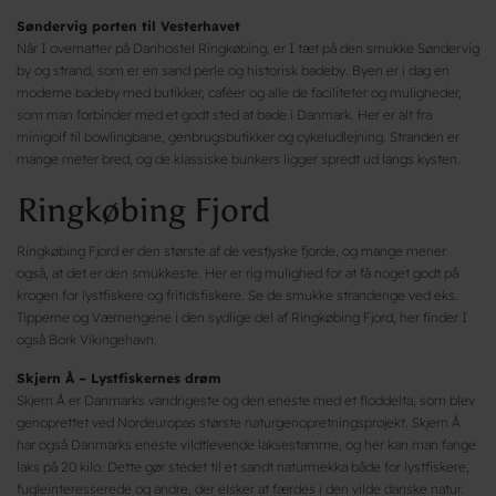
Søndervig porten til Vesterhavet
Når I overnatter på Danhostel Ringkøbing, er I tæt på den smukke Søndervig
by og strand, som er en sand perle og historisk badeby. Byen er i dag en
moderne badeby med butikker, caféer og alle de faciliteter og muligheder,
som man forbinder med et godt sted at bade i Danmark. Her er alt fra
minigolf til bowlingbane, genbrugsbutikker og cykeludlejning. Stranden er
mange meter bred, og de klassiske bunkers ligger spredt ud langs kysten.
Ringkøbing Fjord
Ringkøbing Fjord er den største af de vestjyske fjorde, og mange mener
også, at det er den smukkeste. Her er rig mulighed for at få noget godt på
krogen for lystfiskere og fritidsfiskere. Se de smukke strandenge ved eks.
Tipperne og Værnengene i den sydlige del af Ringkøbing Fjord, her finder I
også Bork Vikingehavn.
Skjern Å – Lystfiskernes drøm
Skjern Å er Danmarks vandrigeste og den eneste med et floddelta, som blev
genoprettet ved Nordeuropas største naturgenopretningsprojekt. Skjern Å
har også Danmarks eneste vildtlevende laksestamme, og her kan man fange
laks på 20 kilo. Dette gør stedet til et sandt naturmekka både for lystfiskere,
fugleinteresserede og andre, der elsker at færdes i den vilde danske natur.