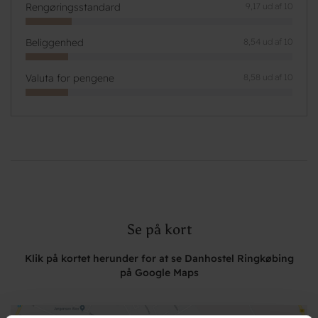
Rengøringsstandard
9,17 ud af 10
Beliggenhed
8,54 ud af 10
Valuta for pengene
8,58 ud af 10
Se på kort
Klik på kortet herunder for at se Danhostel Ringkøbing
på Google Maps