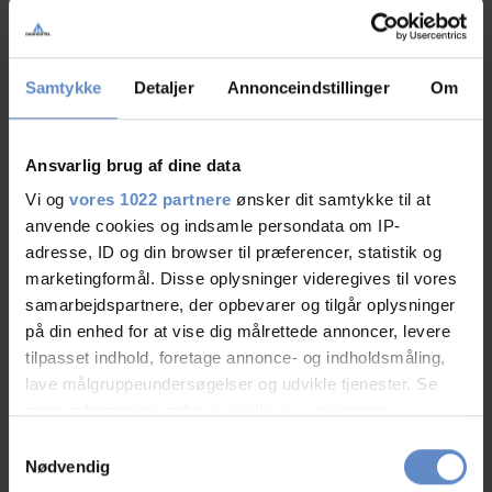
Samtykke
Detaljer
Annonceindstillinger
Om
Ansvarlig brug af dine data
Mere om Danhostel Ringkøbing
Vi og
vores 1022 partnere
ønsker dit samtykke til at
anvende cookies og indsamle persondata om IP-
Artikler, pressemeddelelser og spændende nyheder
adresse, ID og din browser til præferencer, statistik og
marketingformål. Disse oplysninger videregives til vores
samarbejdspartnere, der opbevarer og tilgår oplysninger
på din enhed for at vise dig målrettede annoncer, levere
tilpasset indhold, foretage annonce- og indholdsmåling,
lave målgruppeundersøgelser og udvikle tjenester. Se
mere information under
indstillinger
og i vores
persondatapolitik. Du kan altid trække dit samtykke
Samtykkevalg
tilbage eller ændre indstillinger fra vores
Nødvendig
"Cookiedeklaration", eller ved at trykke på "Privacy