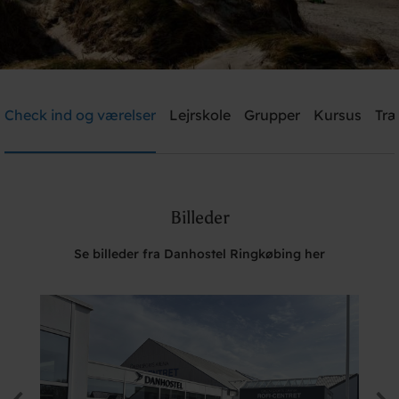
Danhostel Ringkøbing
Check ind og værelser
Lejrskole
Grupper
Kursus
Træ
Brug for hjælp? Ring
+45 9732 2455
Billeder
Søg
Se billeder fra Danhostel Ringkøbing her