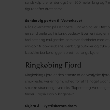
sandskulpturer er der også en 200 meter lang og 7 
figurer efter årets tema.
Søndervig porten til Vesterhavet
Når I overnatter på Danhostel Ringkøbing, er I tæt
en sand perle og historisk badeby. Byen er i dag en
faciliteter og muligheder, som man forbinder med et 
minigolf til bowlingbane, genbrugsbutikker og cykel
klassiske bunkers ligger spredt ud langs kysten.
Ringkøbing Fjord
Ringkøbing Fjord er den største af de vestjyske fjo
smukkeste. Her er rig mulighed for at få noget godt på
smukke strandenge ved eks. Tipperne og Værnengene 
finder I også Bork Vikingehavn.
Skjern Å – Lystfiskernes drøm