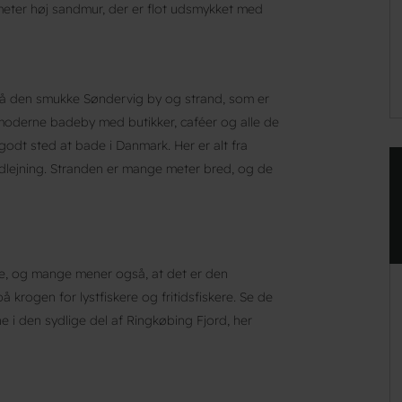
meter høj sandmur, der er flot udsmykket med
 på den smukke Søndervig by og strand, som er
 moderne badeby med butikker, caféer og alle de
godt sted at bade i Danmark. Her er alt fra
udlejning. Stranden er mange meter bred, og de
rde, og mange mener også, at det er den
 krogen for lystfiskere og fritidsfiskere. Se de
i den sydlige del af Ringkøbing Fjord, her