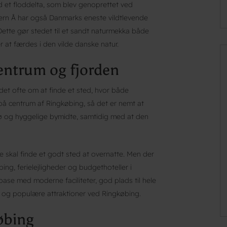
 et floddelta, som blev genoprettet ved
ern Å har også Danmarks eneste vildtlevende
Dette gør stedet til et sandt naturmekka både
er at færdes i den vilde danske natur.
centrum og fjorden
det ofte om at finde et sted, hvor både
 på centrum af Ringkøbing, så det er nemt at
jø og hyggelige bymidte, samtidig med at den
e skal finde et godt sted at overnatte. Men der
g, ferielejligheder og budgethoteller i
ase med moderne faciliteter, god plads til hele
r og populære attraktioner ved Ringkøbing.
øbing