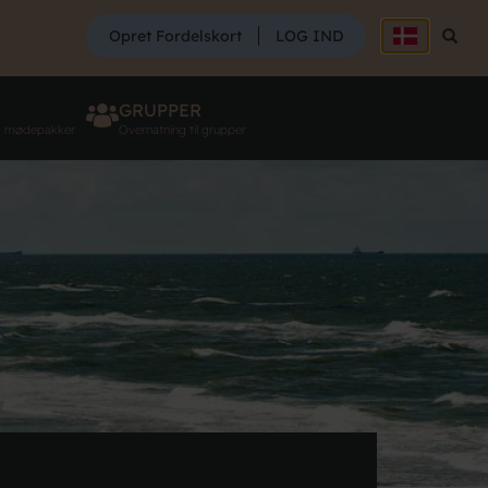
SØG
Opret Fordelskort
LOG IND
Søg
GRUPPER
g mødepakker
Overnatning til grupper