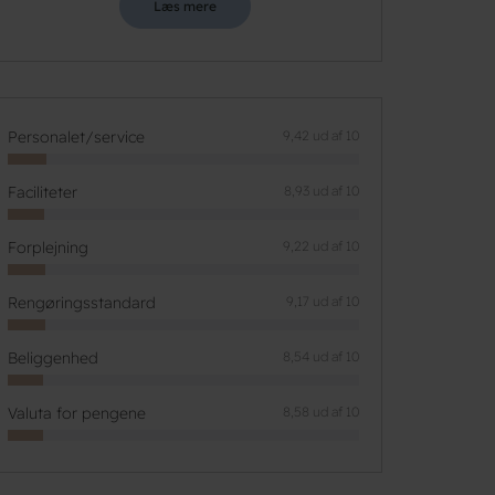
Læs mere
Personalet/service
9,42 ud af 10
Faciliteter
8,93 ud af 10
Forplejning
9,22 ud af 10
Rengøringsstandard
9,17 ud af 10
Beliggenhed
8,54 ud af 10
Valuta for pengene
8,58 ud af 10