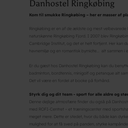
Danhostel Ringkøbing
Kom til smukke Ringkøbing – her er masser af plad
Ringkøbing er en af de ældste og mest velbevarede
naturskønne Ringkøbing Fjord. I 2007 blev Ringkøbin
Cambridge Institut, og det er helt fortjent. Her kan du 
havnemiljø og en romantisk bymidte... alt sammen i 
Er du gæst hos Danhostel Ringkøbing kan du benytte 
badminton, bordtennis, minigolf og petanque alt sam
Det vil være en fordel at booke på forhånd.
Styrk dig og dit team - sport for alle aldre og stø
Denne dejlige atmosfære finder du også på Danhoste
med ROFI-Centret – et træningscenter med sportshall
meget mere. Dette er stedet, hvor du både kan dyrke 
mulighed for at få sved på panden, styrke kampånde