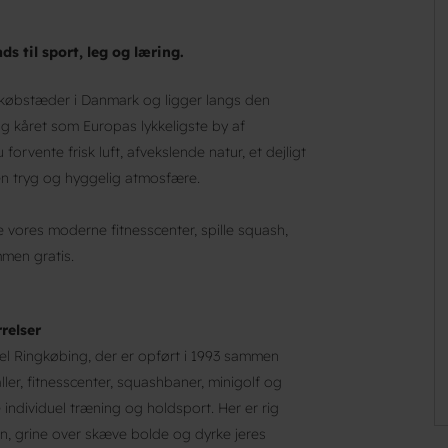
s til sport, leg og læring.
 købstæder i Danmark og ligger langs den
g kåret som Europas lykkeligste by af
forvente frisk luft, afvekslende natur, et dejligt
en tryg og hyggelig atmosfære.
vores moderne fitnesscenter, spille squash,
men gratis.
rrelser
l Ringkøbing, der er opført i 1993 sammen
er, fitnesscenter, squashbaner, minigolf og
individuel træning og holdsport. Her er rig
n, grine over skæve bolde og dyrke jeres