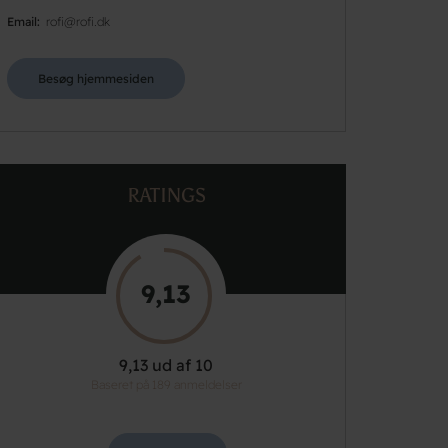
Email
rofi@rofi.dk
Besøg hjemmesiden
RATINGS
9,13
9,13 ud af 10
Baseret på 189 anmeldelser