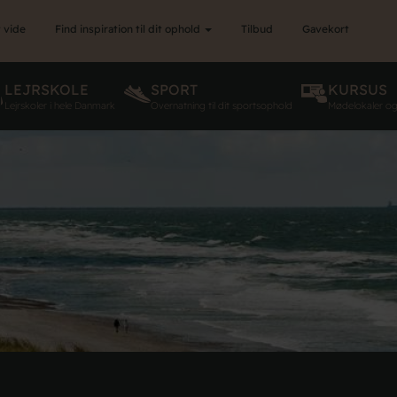
 vide
Find inspiration til dit ophold
Tilbud
Gavekort
LEJRSKOLE
SPORT
KURSUS
Lejrskoler i hele Danmark
Overnatning til dit sportsophold
Mødelokaler o