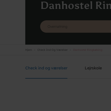
Danhostel Ri
Hjem
Check Ind Og Værelser
Danhostel Ringkøbing
Danhostel Ringkøbing
Brug for hjælp? Ring
+45 9732 2455
Check ind og værelser
Lejrskole