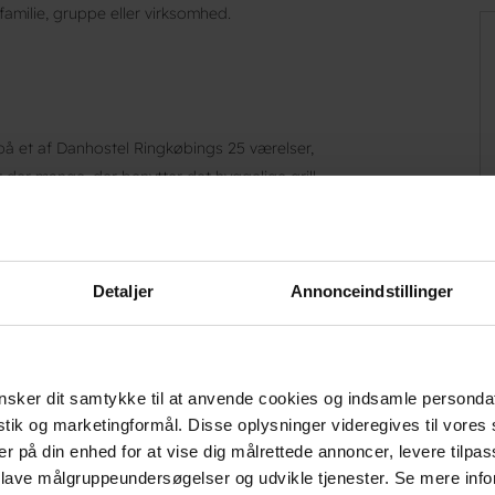
amilie, gruppe eller virksomhed.
 på et af Danhostel Ringkøbings 25 værelser,
r der mange, der benytter det hyggelige grill-
å er der flere store opholdsrum, hvor man kan
undervisning, møder, workshops eller anden
ostel Ringkøbing. Endeligt der også mange, der
nger eller lignende, hvor det kræves, at man i
Detaljer
Annonceindstillinger
 i nærheden af sit arbejde.
sker dit samtykke til at anvende cookies og indsamle personda
istik og marketingformål. Disse oplysninger videregives til vore
er på din enhed for at vise dig målrettede annoncer, levere tilpas
 lave målgruppeundersøgelser og udvikle tjenester. Se mere inf