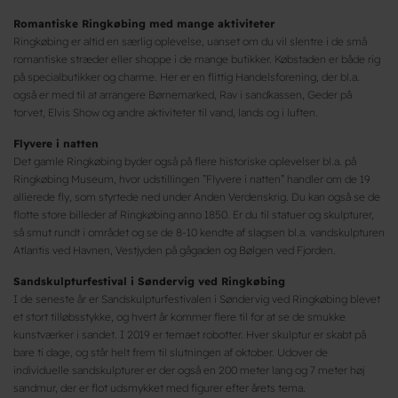
Romantiske Ringkøbing med mange aktiviteter
Ringkøbing er altid en særlig oplevelse, uanset om du vil slentre i de små
romantiske stræder eller shoppe i de mange butikker. Købstaden er både rig
på specialbutikker og charme. Her er en flittig Handelsforening, der bl.a.
også er med til at arrangere Børnemarked, Rav i sandkassen, Geder på
torvet, Elvis Show og andre aktiviteter til vand, lands og i luften.
Flyvere i natten
Det gamle Ringkøbing byder også på flere historiske oplevelser bl.a. på
Ringkøbing Museum, hvor udstillingen ”Flyvere i natten” handler om de 19
allierede fly, som styrtede ned under Anden Verdenskrig. Du kan også se de
flotte store billeder af Ringkøbing anno 1850. Er du til statuer og skulpturer,
så smut rundt i området og se de 8-10 kendte af slagsen bl.a. vandskulpturen
Atlantis ved Havnen, Vestjyden på gågaden og Bølgen ved Fjorden.
Sandskulpturfestival i Søndervig ved Ringkøbing
I de seneste år er Sandskulpturfestivalen i Søndervig ved Ringkøbing blevet
et stort tilløbsstykke, og hvert år kommer flere til for at se de smukke
kunstværker i sandet. I 2019 er temaet robotter. Hver skulptur er skabt på
bare ti dage, og står helt frem til slutningen af oktober. Udover de
individuelle sandskulpturer er der også en 200 meter lang og 7 meter høj
sandmur, der er flot udsmykket med figurer efter årets tema.