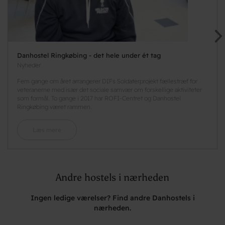
Danhostel Ringkøbing - det hele under ét tag
Nyheder
Fem gange om året arrangerer DIFs Soldaterprojekt fællestræf for
veteranerne med især det sociale samvær om forskellige aktiviteter
som formål. To gange i 2017 har ROFI-Centret og Danhostel
Ringkøbing været rammen.
Læs mere
Andre hostels i nærheden
Ingen ledige værelser? Find andre Danhostels i
nærheden.