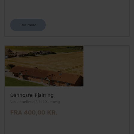
Læs mere
Danhostel Fjaltring
Vestermøllevej 7, 7620 Lemvig
FRA 400,00 KR.