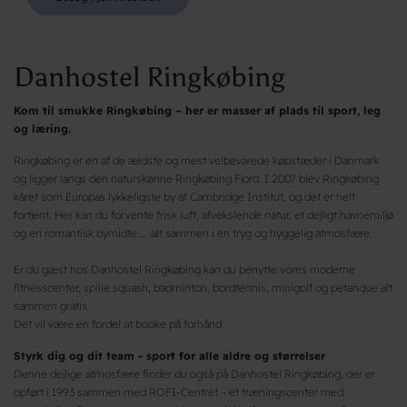
Danhostel Ringkøbing
Kom til smukke Ringkøbing – her er masser af plads til sport, leg
og læring.
Ringkøbing er en af de ældste og mest velbevarede købstæder i Danmark
og ligger langs den naturskønne Ringkøbing Fjord. I 2007 blev Ringkøbing
kåret som Europas lykkeligste by af Cambridge Institut, og det er helt
fortjent. Her kan du forvente frisk luft, afvekslende natur, et dejligt havnemiljø
og en romantisk bymidte... alt sammen i en tryg og hyggelig atmosfære.
Er du gæst hos Danhostel Ringkøbing kan du benytte vores moderne
fitnesscenter, spille squash, badminton, bordtennis, minigolf og petanque alt
sammen gratis.
Det vil være en fordel at booke på forhånd.
Styrk dig og dit team - sport for alle aldre og størrelser
Denne dejlige atmosfære finder du også på Danhostel Ringkøbing, der er
opført i 1993 sammen med ROFI-Centret – et træningscenter med