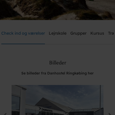
Danhostel Ringkøbing
Check ind og værelser
Lejrskole
Grupper
Kursus
Træ
Brug for hjælp? Ring
+45 9732 2455
Billeder
Søg
Se billeder fra Danhostel Ringkøbing her