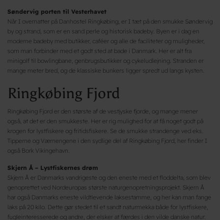
Søndervig porten til Vesterhavet
Når I overnatter på Danhostel Ringkøbing, er I tæt på den smukke Søndervig
by og strand, som er en sand perle og historisk badeby. Byen er i dag en
moderne badeby med butikker, caféer og alle de faciliteter og muligheder,
som man forbinder med et godt sted at bade i Danmark. Her er alt fra
minigolf til bowlingbane, genbrugsbutikker og cykeludlejning. Stranden er
mange meter bred, og de klassiske bunkers ligger spredt ud langs kysten.
Ringkøbing Fjord
Ringkøbing Fjord er den største af de vestjyske fjorde, og mange mener
også, at det er den smukkeste. Her er rig mulighed for at få noget godt på
krogen for lystfiskere og fritidsfiskere. Se de smukke strandenge ved eks.
Tipperne og Værnengene i den sydlige del af Ringkøbing Fjord, her finder I
også Bork Vikingehavn.
Skjern Å – Lystfiskernes drøm
Skjern Å er Danmarks vandrigeste og den eneste med et floddelta, som blev
genoprettet ved Nordeuropas største naturgenopretningsprojekt. Skjern Å
har også Danmarks eneste vildtlevende laksestamme, og her kan man fange
laks på 20 kilo. Dette gør stedet til et sandt naturmekka både for lystfiskere,
fugleinteresserede og andre, der elsker at færdes i den vilde danske natur.