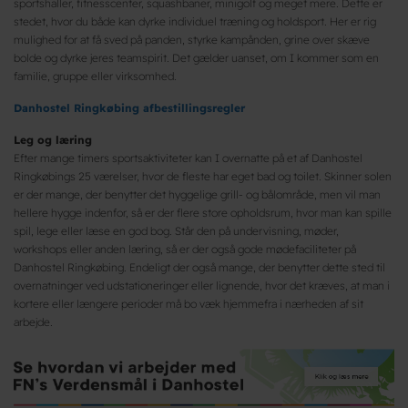
sportshaller, fitnesscenter, squashbaner, minigolf og meget mere. Dette er
stedet, hvor du både kan dyrke individuel træning og holdsport. Her er rig
mulighed for at få sved på panden, styrke kampånden, grine over skæve
bolde og dyrke jeres teamspirit. Det gælder uanset, om I kommer som en
familie, gruppe eller virksomhed.
Danhostel Ringkøbing afbestillingsregler
Leg og læring
Efter mange timers sportsaktiviteter kan I overnatte på et af Danhostel
Ringkøbings 25 værelser, hvor de fleste har eget bad og toilet. Skinner solen
er der mange, der benytter det hyggelige grill- og bålområde, men vil man
hellere hygge indenfor, så er der flere store opholdsrum, hvor man kan spille
spil, lege eller læse en god bog. Står den på undervisning, møder,
workshops eller anden læring, så er der også gode mødefaciliteter på
Danhostel Ringkøbing. Endeligt der også mange, der benytter dette sted til
overnatninger ved udstationeringer eller lignende, hvor det kræves, at man i
kortere eller længere perioder må bo væk hjemmefra i nærheden af sit
arbejde.