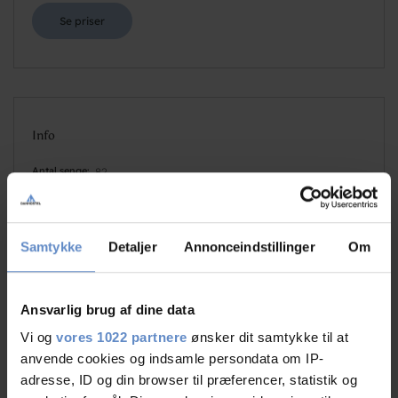
Se priser
Info
Antal senge
82
Antal værelser
25
Antal værelser med bad og/eller toilet
20
Samtykke
Detaljer
Annonceindstillinger
Om
Antal værelser uden bad og/eller toilet
5
Ansvarlig brug af dine data
Vi og
vores 1022 partnere
ønsker dit samtykke til at
anvende cookies og indsamle persondata om IP-
adresse, ID og din browser til præferencer, statistik og