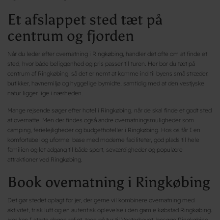
Et afslappet sted tæt på
centrum og fjorden
Når du leder efter overnatning i Ringkøbing, handler det ofte om at finde et
sted, hvor både beliggenhed og pris passer til turen. Her bor du tæt på
centrum af Ringkøbing, så det er nemt at komme ind til byens små stræder,
butikker, havnemiljø og hyggelige bymidte, samtidig med at den vestjyske
natur ligger lige i nærheden.
Mange rejsende søger efter hotel i Ringkøbing, når de skal finde et godt sted
at overnatte. Men der findes også andre overnatningsmuligheder som
camping, ferielejligheder og budgethoteller i Ringkøbing. Hos os får I en
komfortabel og uformel base med moderne faciliteter, god plads til hele
familien og let adgang til både sport, seværdigheder og populære
attraktioner ved Ringkøbing.
Book overnatning i Ringkøbing
Det gør stedet oplagt for jer, der gerne vil kombinere overnatning med
aktivitet, frisk luft og en autentisk oplevelse i den gamle købstad Ringkøbing.
Her kan I starte dagen roligt, tage på tur til Vesterhavet, besøge Ringkøbing