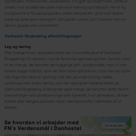
sportshaller, fitnesscenter, squashbaner, minigolf og meget mere. Dette er
stedet, hvor du både kan dyrke individuel træning og holdsport. Her er rig
mulighed for at få sved på panden, styrke kampånden, grine over skæve
bolde og dyrke jeres teamspirit. Det gælder uanset, om I kommer som en
familie, gruppe eller virksomhed.
Danhostel Ringkøbing afbestillingsregler
Leg og læring
Efter mange timers sportsaktiviteter kan I overnatte på et af Danhostel
Ringkøbings 25 værelser, hvor de fleste har eget bad og toilet. Skinner solen
er der mange, der benytter det hyggelige grill- og bålområde, men vil man
hellere hygge indenfor, så er der flere store opholdsrum, hvor man kan spille
spil, lege eller læse en god bog. Står den på undervisning, møder,
workshops eller anden læring, så er der også gode mødefaciliteter på
Danhostel Ringkøbing. Endeligt der også mange, der benytter dette sted til
overnatninger ved udstationeringer eller lignende, hvor det kræves, at man i
kortere eller længere perioder må bo væk hjemmefra i nærheden af sit
arbejde.