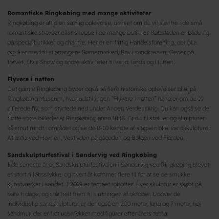
Romantiske Ringkøbing med mange aktiviteter
Ringkøbing er altid en særlig oplevelse, uanset om du vil slentre i de små
romantiske stræder eller shoppe i de mange butikker. Købstaden er både rig
på specialbutikker og charme. Her er en flittig Handelsforening, der bl.a.
også er med til at arrangere Børnemarked, Rav i sandkassen, Geder på
torvet, Elvis Show og andre aktiviteter til vand, lands og i luften.
Flyvere i natten
Det gamle Ringkøbing byder også på flere historiske oplevelser bl.a. på
Ringkøbing Museum, hvor udstillingen ”Flyvere i natten” handler om de 19
allierede fly, som styrtede ned under Anden Verdenskrig. Du kan også se de
flotte store billeder af Ringkøbing anno 1850. Er du til statuer og skulpturer,
så smut rundt i området og se de 8-10 kendte af slagsen bl.a. vandskulpturen
Atlantis ved Havnen, Vestjyden på gågaden og Bølgen ved Fjorden.
Sandskulpturfestival i Søndervig ved Ringkøbing
I de seneste år er Sandskulpturfestivalen i Søndervig ved Ringkøbing blevet
et stort tilløbsstykke, og hvert år kommer flere til for at se de smukke
kunstværker i sandet. I 2019 er temaet robotter. Hver skulptur er skabt på
bare ti dage, og står helt frem til slutningen af oktober. Udover de
individuelle sandskulpturer er der også en 200 meter lang og 7 meter høj
sandmur, der er flot udsmykket med figurer efter årets tema.