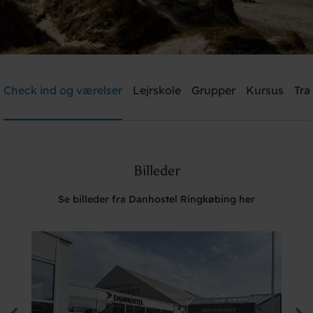
Danhostel Ringkøbing
Check ind og værelser
Lejrskole
Grupper
Kursus
Træ
Brug for hjælp? Ring
+45 9732 2455
Billeder
Søg
Se billeder fra Danhostel Ringkøbing her