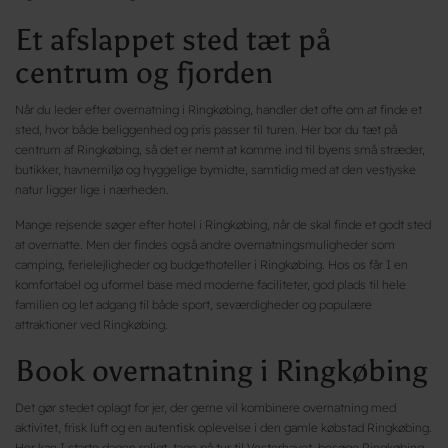
Et afslappet sted tæt på
centrum og fjorden
Når du leder efter overnatning i Ringkøbing, handler det ofte om at finde et
sted, hvor både beliggenhed og pris passer til turen. Her bor du tæt på
centrum af Ringkøbing, så det er nemt at komme ind til byens små stræder,
butikker, havnemiljø og hyggelige bymidte, samtidig med at den vestjyske
natur ligger lige i nærheden.
Mange rejsende søger efter hotel i Ringkøbing, når de skal finde et godt sted
at overnatte. Men der findes også andre overnatningsmuligheder som
camping, ferielejligheder og budgethoteller i Ringkøbing. Hos os får I en
komfortabel og uformel base med moderne faciliteter, god plads til hele
familien og let adgang til både sport, seværdigheder og populære
attraktioner ved Ringkøbing.
Book overnatning i Ringkøbing
Det gør stedet oplagt for jer, der gerne vil kombinere overnatning med
aktivitet, frisk luft og en autentisk oplevelse i den gamle købstad Ringkøbing.
Her kan I starte dagen roligt, tage på tur til Vesterhavet, besøge Ringkøbing