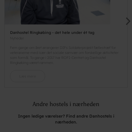
Danhostel Ringkøbing - det hele under ét tag
Nyheder
Fem gange om året arrangerer DIFs Soldaterprojekt fællestræf for
veteranerne med især det sociale samvær om forskellige aktiviteter
som formål. To gange i 2017 har ROFI-Centret og Danhostel
Ringkøbing været rammen.
Læs mere
Andre hostels i nærheden
Ingen ledige værelser? Find andre Danhostels i
nærheden.