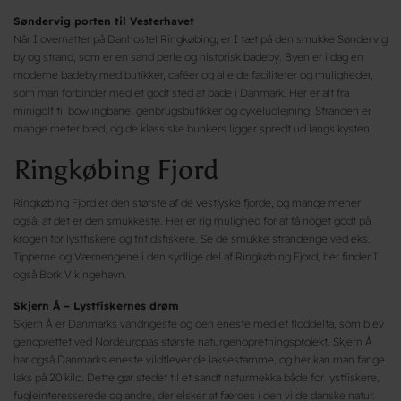
Søndervig porten til Vesterhavet
Når I overnatter på Danhostel Ringkøbing, er I tæt på den smukke Søndervig
by og strand, som er en sand perle og historisk badeby. Byen er i dag en
moderne badeby med butikker, caféer og alle de faciliteter og muligheder,
som man forbinder med et godt sted at bade i Danmark. Her er alt fra
minigolf til bowlingbane, genbrugsbutikker og cykeludlejning. Stranden er
mange meter bred, og de klassiske bunkers ligger spredt ud langs kysten.
Ringkøbing Fjord
Ringkøbing Fjord er den største af de vestjyske fjorde, og mange mener
også, at det er den smukkeste. Her er rig mulighed for at få noget godt på
krogen for lystfiskere og fritidsfiskere. Se de smukke strandenge ved eks.
Tipperne og Værnengene i den sydlige del af Ringkøbing Fjord, her finder I
også Bork Vikingehavn.
Skjern Å – Lystfiskernes drøm
Skjern Å er Danmarks vandrigeste og den eneste med et floddelta, som blev
genoprettet ved Nordeuropas største naturgenopretningsprojekt. Skjern Å
har også Danmarks eneste vildtlevende laksestamme, og her kan man fange
laks på 20 kilo. Dette gør stedet til et sandt naturmekka både for lystfiskere,
fugleinteresserede og andre, der elsker at færdes i den vilde danske natur.