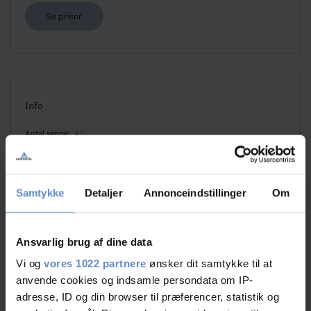
Se priser
Info
Antal senge
82
Antal værelser
25
Antal værelser med bad og/eller toilet
20
Samtykke
Detaljer
Annonceindstillinger
Om
Antal værelser uden bad og/eller toilet
5
Ansvarlig brug af dine data
Vi og
vores 1022 partnere
ønsker dit samtykke til at
anvende cookies og indsamle persondata om IP-
adresse, ID og din browser til præferencer, statistik og