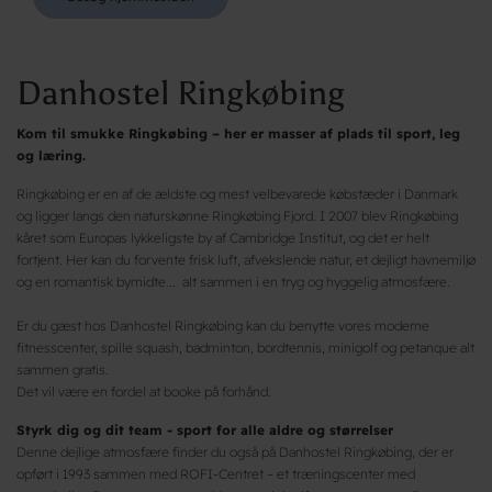
Danhostel Ringkøbing
Kom til smukke Ringkøbing – her er masser af plads til sport, leg
og læring.
Ringkøbing er en af de ældste og mest velbevarede købstæder i Danmark
og ligger langs den naturskønne Ringkøbing Fjord. I 2007 blev Ringkøbing
kåret som Europas lykkeligste by af Cambridge Institut, og det er helt
fortjent. Her kan du forvente frisk luft, afvekslende natur, et dejligt havnemiljø
og en romantisk bymidte... alt sammen i en tryg og hyggelig atmosfære.
Er du gæst hos Danhostel Ringkøbing kan du benytte vores moderne
fitnesscenter, spille squash, badminton, bordtennis, minigolf og petanque alt
sammen gratis.
Det vil være en fordel at booke på forhånd.
Styrk dig og dit team - sport for alle aldre og størrelser
Denne dejlige atmosfære finder du også på Danhostel Ringkøbing, der er
opført i 1993 sammen med ROFI-Centret – et træningscenter med