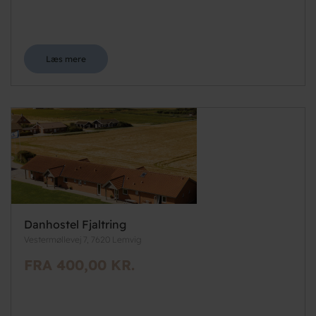
Læs mere
Danhostel Fjaltring
Vestermøllevej 7, 7620 Lemvig
FRA 400,00 KR.