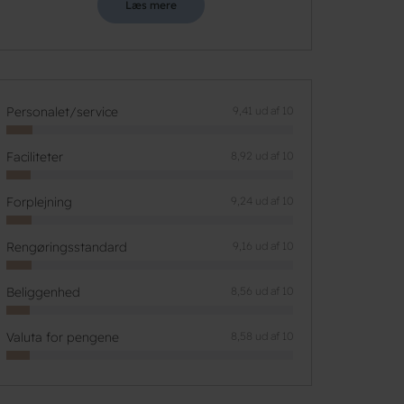
Læs mere
Personalet/service
9,41 ud af 10
Faciliteter
8,92 ud af 10
Forplejning
9,24 ud af 10
Rengøringsstandard
9,16 ud af 10
Beliggenhed
8,56 ud af 10
Valuta for pengene
8,58 ud af 10