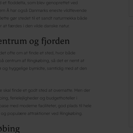
 et floddelta, som blev genoprettet ved
ern Å har også Danmarks eneste vildtlevende
Dette gør stedet til et sandt naturmekka både
er at færdes i den vilde danske natur.
centrum og fjorden
det ofte om at finde et sted, hvor både
 på centrum af Ringkøbing, så det er nemt at
jø og hyggelige bymidte, samtidig med at den
e skal finde et godt sted at overnatte. Men der
g, ferielejligheder og budgethoteller i
ase med moderne faciliteter, god plads til hele
r og populære attraktioner ved Ringkøbing.
øbing