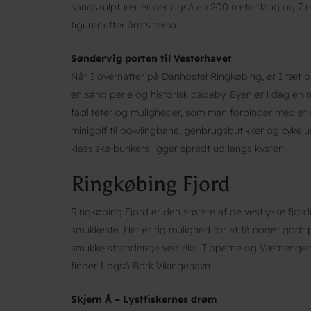
sandskulpturer er der også en 200 meter lang og 7 
figurer efter årets tema.
Søndervig porten til Vesterhavet
Når I overnatter på Danhostel Ringkøbing, er I tæt
en sand perle og historisk badeby. Byen er i dag en
faciliteter og muligheder, som man forbinder med et 
minigolf til bowlingbane, genbrugsbutikker og cykel
klassiske bunkers ligger spredt ud langs kysten.
Ringkøbing Fjord
Ringkøbing Fjord er den største af de vestjyske fjo
smukkeste. Her er rig mulighed for at få noget godt på
smukke strandenge ved eks. Tipperne og Værnengene 
finder I også Bork Vikingehavn.
Skjern Å – Lystfiskernes drøm