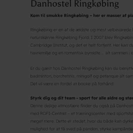
Danhostel Ringkøbing
Kom til smukke Ringkøbing – her er masser af plad
Ringkøbing er en af de ældste og mest velbevarede
naturskønne Ringkøbing Fjord. I 2007 blev Ringkøbin
Cambridge Institut, og det er helt fortjent. Her kan du 
havnemiljø og en romantisk bymidte... alt sammen i 
Er du gæst hos Danhostel Ringkøbing kan du benytte 
badminton, bordtennis, minigolf og petanque alt sam
Det vil være en fordel at booke på forhånd.
Styrk dig og dit team - sport for alle aldre og stø
Denne dejlige atmosfære finder du også på Danhoste
med ROFI-Centret – et træningscenter med sportshall
meget mere. Dette er stedet, hvor du både kan dyrke 
mulighed for at få sved på panden, styrke kampånde