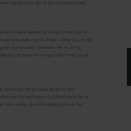
meter høj sandmur, der er flot udsmykket med
 på den smukke Søndervig by og strand, som er
 moderne badeby med butikker, caféer og alle de
godt sted at bade i Danmark. Her er alt fra
udlejning. Stranden er mange meter bred, og de
rde, og mange mener også, at det er den
 krogen for lystfiskere og fritidsfiskere. Se de
i den sydlige del af Ringkøbing Fjord, her