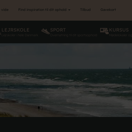
 vide
Find inspiration til dit ophold
Tilbud
Gavekort
LEJRSKOLE
SPORT
KURSUS
Lejrskoler i hele Danmark
Overnatning til dit sportsophold
Mødelokaler o