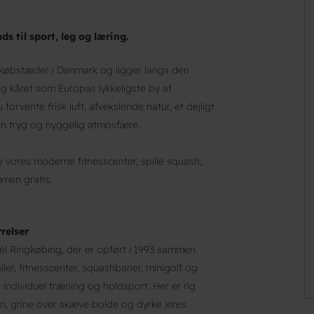
s til sport, leg og læring.
 købstæder i Danmark og ligger langs den
g kåret som Europas lykkeligste by af
forvente frisk luft, afvekslende natur, et dejligt
en tryg og hyggelig atmosfære.
vores moderne fitnesscenter, spille squash,
men gratis.
rrelser
l Ringkøbing, der er opført i 1993 sammen
er, fitnesscenter, squashbaner, minigolf og
individuel træning og holdsport. Her er rig
n, grine over skæve bolde og dyrke jeres