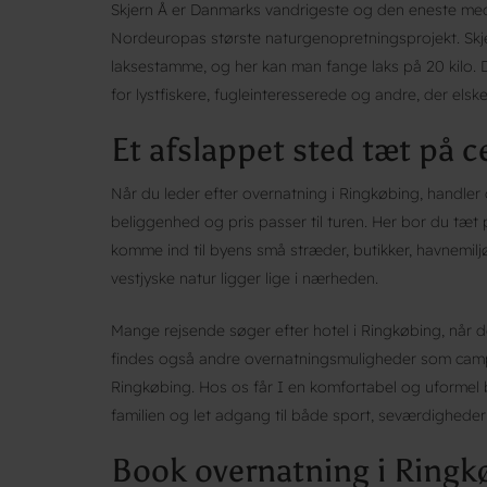
Skjern Å er Danmarks vandrigeste og den eneste med
Nordeuropas største naturgenopretningsprojekt. Skj
laksestamme, og her kan man fange laks på 20 kilo. 
for lystfiskere, fugleinteresserede og andre, der elsk
Et afslappet sted tæt på 
Når du leder efter overnatning i Ringkøbing, handler 
beliggenhed og pris passer til turen. Her bor du tæt
komme ind til byens små stræder, butikker, havnemil
vestjyske natur ligger lige i nærheden.
Mange rejsende søger efter hotel i Ringkøbing, når d
findes også andre overnatningsmuligheder som campin
Ringkøbing. Hos os får I en komfortabel og uformel b
familien og let adgang til både sport, seværdighede
Book overnatning i Ringk