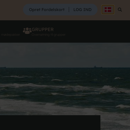
SØG
Opret Fordelskort
LOG IND
Søg
GRUPPER
g mødepakker
Overnatning til grupper