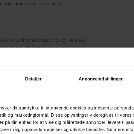
amilie, gruppe eller virksomhed.
 på et af Danhostel Ringkøbings 25 værelser,
r der mange, der benytter det hyggelige grill-
å er der flere store opholdsrum, hvor man kan
undervisning, møder, workshops eller anden
ostel Ringkøbing. Endeligt der også mange, der
nger eller lignende, hvor det kræves, at man i
Detaljer
Annonceindstillinger
 i nærheden af sit arbejde.
sker dit samtykke til at anvende cookies og indsamle personda
istik og marketingformål. Disse oplysninger videregives til vore
er på din enhed for at vise dig målrettede annoncer, levere tilpas
 lave målgruppeundersøgelser og udvikle tjenester. Se mere inf