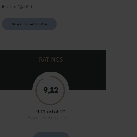
Email
rofi@rofi.dk
Besøg hjemmesiden
RATINGS
9,12
9,12 ud af 10
Baseret på 188 anmeldelser