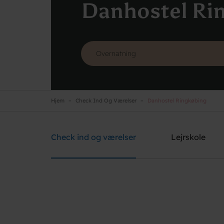
Danhostel Ri
Hjem
Check Ind Og Værelser
Danhostel Ringkøbing
Danhostel Ringkøbing
Brug for hjælp? Ring
+45 9732 2455
Check ind og værelser
Lejrskole