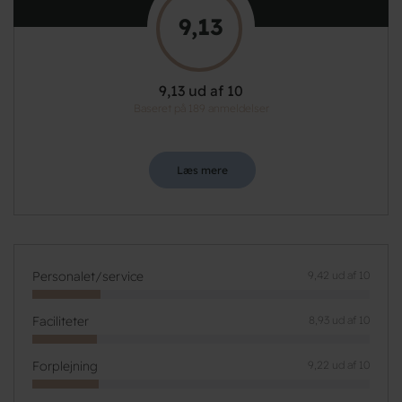
9,13
9,13 ud af 10
Baseret på 189 anmeldelser
Læs mere
Personalet/service
9,42 ud af 10
Faciliteter
8,93 ud af 10
Forplejning
9,22 ud af 10