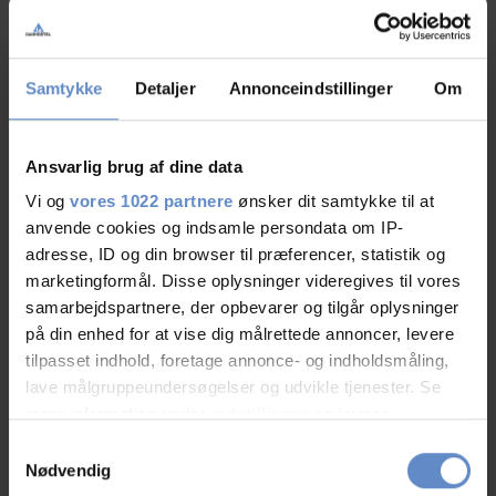
Samtykke
Detaljer
Annonceindstillinger
Om
Ansvarlig brug af dine data
Mere om Danhostel Ringkøbing
Vi og
vores 1022 partnere
ønsker dit samtykke til at
anvende cookies og indsamle persondata om IP-
Artikler, pressemeddelelser og spændende nyheder
adresse, ID og din browser til præferencer, statistik og
marketingformål. Disse oplysninger videregives til vores
samarbejdspartnere, der opbevarer og tilgår oplysninger
på din enhed for at vise dig målrettede annoncer, levere
tilpasset indhold, foretage annonce- og indholdsmåling,
lave målgruppeundersøgelser og udvikle tjenester. Se
mere information under
indstillinger
og i vores
persondatapolitik. Du kan altid trække dit samtykke
Samtykkevalg
tilbage eller ændre indstillinger fra vores
Nødvendig
"Cookiedeklaration", eller ved at trykke på "Privacy