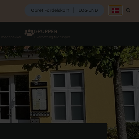
SØG
Opret Fordelskort
LOG IND
Søg
GRUPPER
g mødepakker
Overnatning til grupper