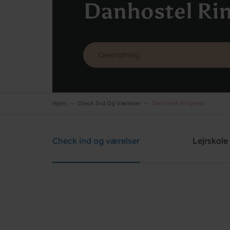
Danhostel Ri
Hjem
Check Ind Og Værelser
Danhostel Ringsted
Danhostel Ringsted
Brug for hjælp? Ring
+45 5761 1526
Check ind og værelser
Lejrskole