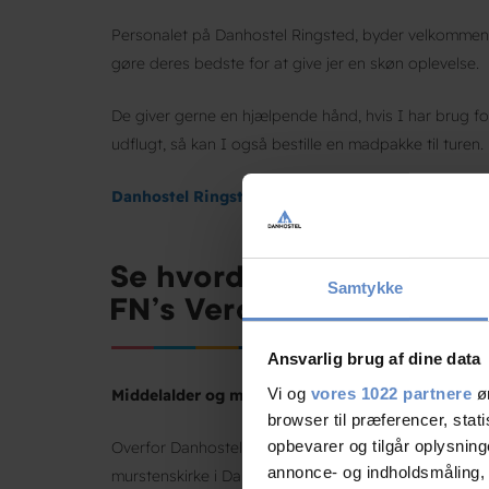
Personalet på Danhostel Ringsted, byder velkommen me
gøre deres bedste for at give jer en skøn oplevelse.
De giver gerne en hjælpende hånd, hvis I har brug fo
udflugt, så kan I også bestille en madpakke til turen.
Danhostel Ringsted afbestillingsregler
Samtykke
Ansvarlig brug af dine data
Vi og
vores 1022 partnere
øn
Middelalder og mærkevarer.
browser til præferencer, stat
opbevarer og tilgår oplysning
Overfor Danhostel Ringsted ligger Sankt Bendts kirke
annonce- og indholdsmåling,
murstenskirke i Danmark og er fra 1170. Gennem midd