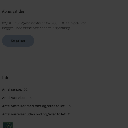
Åbningstider
02/01
-
31/12
(
Åbningstid er fra 8.00 - 18.00. Nøgle kan
lægges i nøgleboks ved senere indtjekning
)
Se priser
Info
Antal senge
62
Antal værelser
16
Antal værelser med bad og/eller toilet
16
Antal værelser uden bad og/eller toilet
0