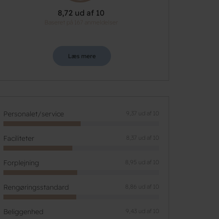
8,72 ud af 10
Baseret på 167 anmeldelser
Læs mere
Personalet/service
9,37 ud af 10
Faciliteter
8,37 ud af 10
Forplejning
8,95 ud af 10
Rengøringsstandard
8,86 ud af 10
Beliggenhed
9,43 ud af 10