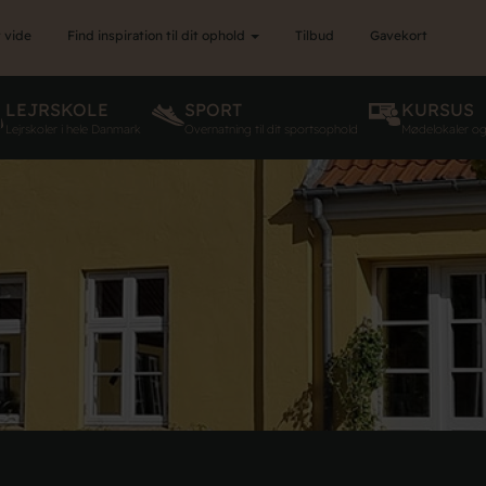
 vide
Find inspiration til dit ophold
Tilbud
Gavekort
LEJRSKOLE
SPORT
KURSUS
Lejrskoler i hele Danmark
Overnatning til dit sportsophold
Mødelokaler o