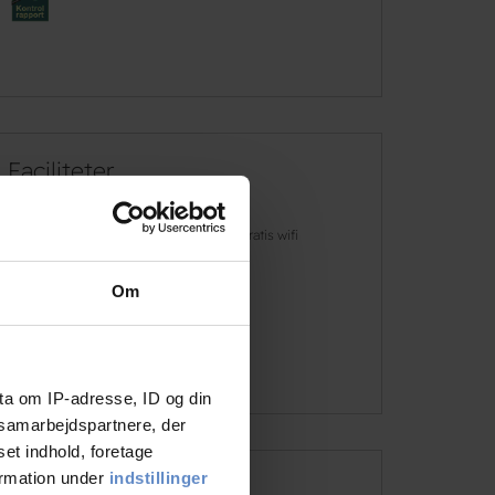
Faciliteter
Hunde er
Gratis wifi
velkomne
Om
Gratis parkering
Læs mere
ta om IP-adresse, ID og din
s samarbejdspartnere, der
set indhold, foretage
ormation under
indstillinger