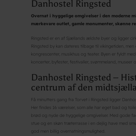
Danhostel Ringsted
Overnat i hyggelige omgivelser i den moderne mi
mærkevare outlet, gamle monumenter, skønne re
Ringsted er en af Sjællands ældste byer og ligger ci
Ringsted by kan dateres tilbage til vikingetiden, me
kongrescenter, musikhus og teater. Byen er fyldt med 
koncerter, byfester, festivaller, svømmeland, museer o
Danhostel Ringsted – His
centrum af den midtsjæll
Få minutters gang fra Torvet i Ringsted ligger Danho
Her findes 16 værelser, som alle har eget bad og toilet
brød og nyde de hyggelige omgivelser. Med gode facili
stue og en skøn træterrasse i en dejlig have med sm
god men billig overnatningsmulighed.