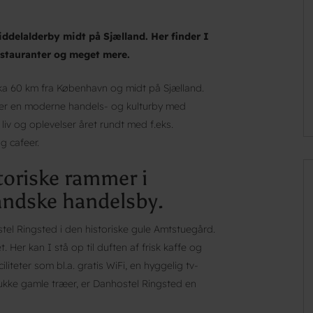
ddelalderby midt på Sjælland. Her finder I
stauranter og meget mere.
rka 60 km fra København og midt på Sjælland.
n er en moderne handels- og kulturby med
liv og oplevelser året rundt med f.eks.
g cafeer.
toriske rammer i
andske handelsby.
stel Ringsted i den historiske gule Amtstuegård.
. Her kan I stå op til duften af frisk kaffe og
teter som bl.a. gratis WiFi, en hyggelig tv-
ukke gamle træer, er Danhostel Ringsted en