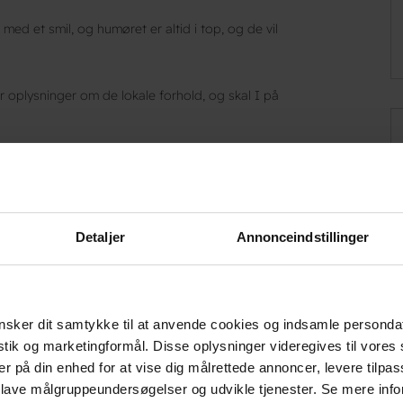
d et smil, og humøret er altid i top, og de vil
r oplysninger om de lokale forhold, og skal I på
Detaljer
Annonceindstillinger
sker dit samtykke til at anvende cookies og indsamle personda
istik og marketingformål. Disse oplysninger videregives til vore
er på din enhed for at vise dig målrettede annoncer, levere tilpas
, der er byens vartegn. Det er den første
 lave målgruppeundersøgelser og udvikle tjenester. Se mere inf
elalderen var Ringsted den vigtigste by på