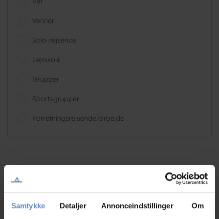
Par
Venner
Solo-rejsende
Lejrskole
Grupper
Sportsgrupper
Forretningsrejsende/arbejde
N/A
Familie med børn, DK
Samtykke
Detaljer
Annonceindstillinger
Om