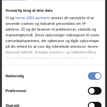
07.Aug.2026
7,08 ud af 10
Ansvarlig brug af dine data
Vi og
vores 1022 partnere
ønsker dit samtykke til at
anvende cookies og indsamle persondata om IP-
adresse, ID og din browser til præferencer, statistik og
marketingformål. Disse oplysninger videregives til vores
N/A
samarbejdspartnere, der opbevarer og tilgår oplysninger
Familie med børn, DK
på din enhed for at vise dig målrettede annoncer, levere
tilpasset indhold, foretage annonce- og indholdsmåling,
03.Aug.2026
9,17 ud af 10
lave målgruppeundersøgelser og udvikle tjenester. Se
mere information under
indstillinger
og i vores
persondatapolitik. Du kan altid trække dit samtykke
Fantastiske muligheder for at hygge sig med familien.
Samtykkevalg
tilbage eller ændre indstillinger fra vores
Nødvendig
Masser af forskellige muligheder for at hygge sig.
"Cookiedeklaration", eller ved at trykke på "Privacy
Området virker rent og pænt. Hvis man spørger
trigger" ikonet.
personale om hjælp er det meget imødekommende. Alt
Præferencer
i alt et dejligt sted.
Hvis du tillader det, vil vi også gerne:
Indsamle præcise oplysninger om din placering,
Statistik