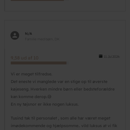
N/A
Familie med børn, DK
11.Jul.2026
9,58 ud af 10
Vi er meget tilfredse.
Det eneste vi manglede var en stige op til øverste
køjeseng. Hverken mindre børn eller bedsteforældre
kan komme derop.😅
En ny tøjsnor er ikke nogen luksus.
Tusind tak til personalet , som alle har været meget
imødekommende og hjælpsomme.. vild luksus at vi fik