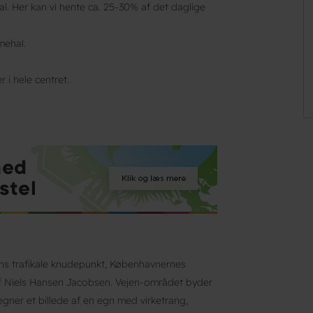
hal. Her kan vi hente ca. 25-30% af det daglige
mehal.
i hele centret.
ns trafikale knudepunkt, Københavnernes
 af Niels Hansen Jacobsen. Vejen-området byder
egner et billede af en egn med virketrang,