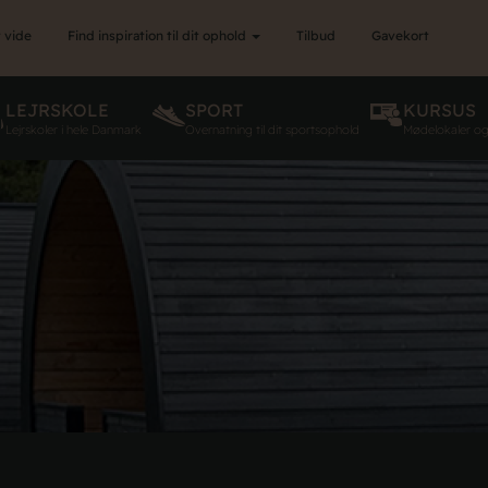
 vide
Find inspiration til dit ophold
Tilbud
Gavekort
LEJRSKOLE
SPORT
KURSUS
Lejrskoler i hele Danmark
Overnatning til dit sportsophold
Mødelokaler o