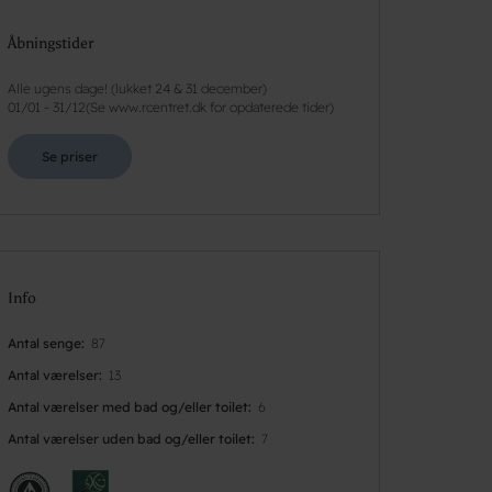
Åbningstider
Alle ugens dage! (lukket 24 & 31 december)
01/01
-
31/12
(
Se www.rcentret.dk for opdaterede tider
)
Se priser
Info
Antal senge
87
Antal værelser
13
Antal værelser med bad og/eller toilet
6
Antal værelser uden bad og/eller toilet
7