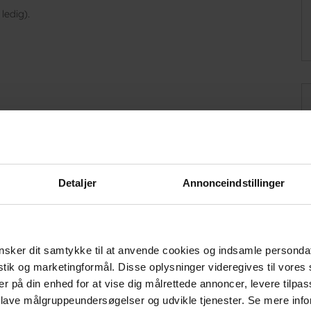
ledig).
t. slutte dagen af med
aner!
eplads med trampolin, samt to tennisbaner
Detaljer
Annonceindstillinger
ntret.dk
sker dit samtykke til at anvende cookies og indsamle personda
istik og marketingformål. Disse oplysninger videregives til vore
00 pr. ophold!
er på din enhed for at vise dig målrettede annoncer, levere tilpas
panden tømt sengelinned taget af.
 lave målgruppeundersøgelser og udvikle tjenester. Se mere inf