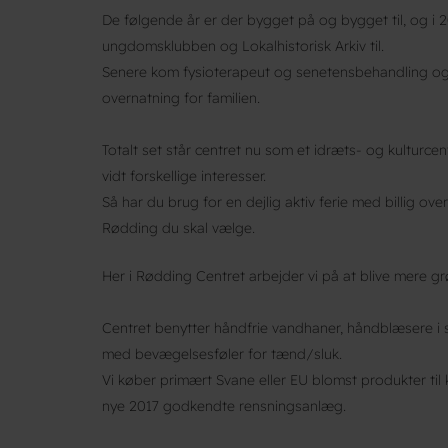
De følgende år er der bygget på og bygget til, og i 
ungdomsklubben og Lokalhistorisk Arkiv til.
Senere kom fysioterapeut og senetensbehandling og i
overnatning for familien.
Totalt set står centret nu som et idræts- og kulturcen
vidt forskellige interesser.
Så har du brug for en dejlig aktiv ferie med billig ov
Rødding du skal vælge.
Her i Rødding Centret arbejder vi på at blive mere g
Centret benytter håndfrie vandhaner, håndblæsere i st
med bevægelsesføler for tænd/sluk.
Vi køber primært Svane eller EU blomst produkter ti
nye 2017 godkendte rensningsanlæg.