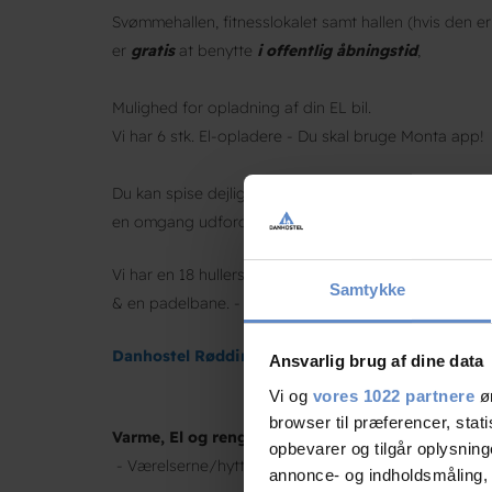
Svømmehallen, fitnesslokalet samt hallen (hvis den er 
er
gratis
at benytte
i offentlig åbningstid
,
Mulighed for opladning af din EL bil.
Vi har 6 stk. El-opladere - Du skal bruge Monta app!
Du kan spise dejlig cafémad i vores
Café Goma
og ev
en omgang udfordrende
bowling
på én af vores 4 b
Vi har en 18 hullers minigolfbane, stor udendørs leg
Samtykke
& en padelbane. - Se alle vores aktiviteter på
www.rce
Danhostel Rødding afbestillingsregler
Ansvarlig brug af dine data
Vi og
vores 1022 partnere
øn
browser til præferencer, stat
Varme, El
og rengørings tillæg -
Fast pris kr. 200,
opbevarer og tilgår oplysning
- Værelserne/hytterne skal være opryddet, skraldes
annonce- og indholdsmåling,