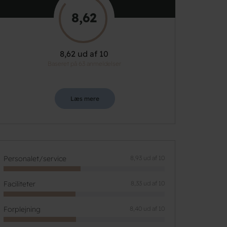
8,62
8,62 ud af 10
Baseret på 63 anmeldelser
Læs mere
Personalet/service
8,93 ud af 10
Faciliteter
8,33 ud af 10
Forplejning
8,40 ud af 10