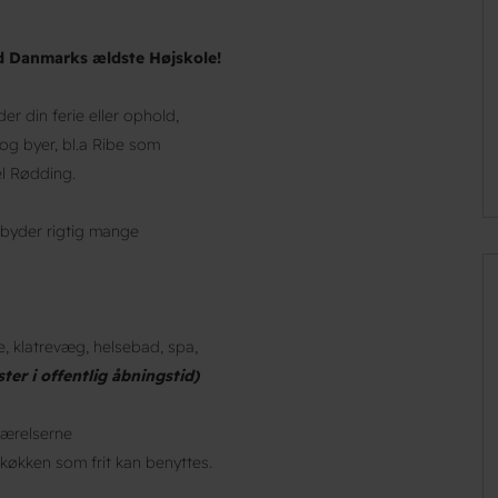
d Danmarks ældste Højskole!
er din ferie eller ophold,
g byer, bl.a Ribe som
l Rødding.
lbyder rigtig mange
, klatrevæg, helsebad, spa,
er i offentlig åbningstid)
 værelserne
tekøkken som frit kan benyttes.