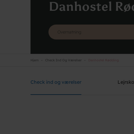
Danhostel Rø
Hjem
Check Ind Og Værelser
Danhostel Rødding
Danhostel Rødding
Brug for hjælp? Ring
+45 7384 5400
Check ind og værelser
Lejrsko