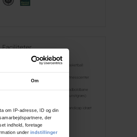
Faciliteter
Gratis wifi
Basketball
Café
Fitnesscenter
Om
Fodbold
Fodboldbane
(kunstgræs)
Gratis parkering
Handicap idræt
ta om IP-adresse, ID og din
s samarbejdspartnere, der
set indhold, foretage
Læs mere
ormation under
indstillinger