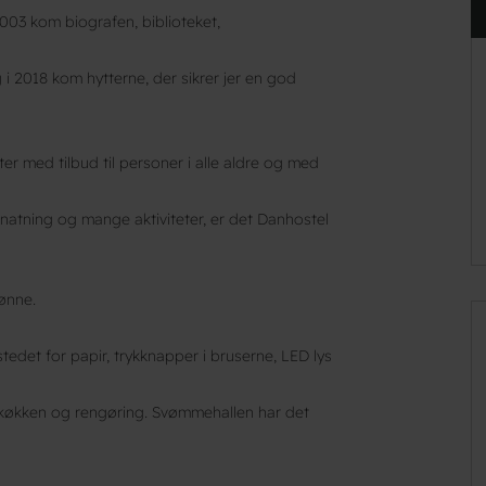
2003 kom biografen, biblioteket,
 2018 kom hytterne, der sikrer jer en god
ter med tilbud til personer i alle aldre og med
ernatning og mange aktiviteter, er det Danhostel
rønne.
edet for papir, trykknapper i bruserne, LED lys
l køkken og rengøring. Svømmehallen har det