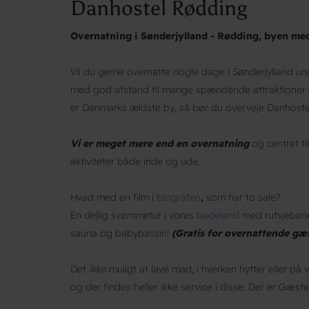
Danhostel Rødding
Overnatning i Sønderjylland - Rødding, byen me
Vil du gerne overnatte nogle dage i Sønderjylland und
med god afstand til mange spændende attraktioner o
er Danmarks ældste by, så bør du overveje Danhoste
Vi er meget mere end en overnatning
og centret ti
aktiviteter både inde og ude.
Hvad med en film i
biografen
,
som har to sale?
En dejlig svømmetur i vores
badeland
med rutsjebane
sauna og babybassin!
(Gratis for overnattende gæst
Det
ikke
muligt at lave mad, i hverken hytter eller på
og der findes heller ikke service i disse. Der er Gæs