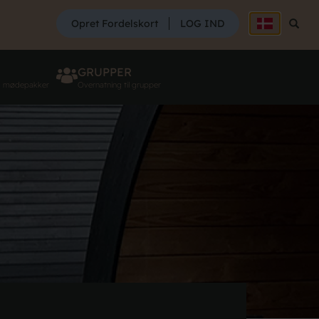
SØG
Opret Fordelskort
LOG IND
Søg
GRUPPER
g mødepakker
Overnatning til grupper