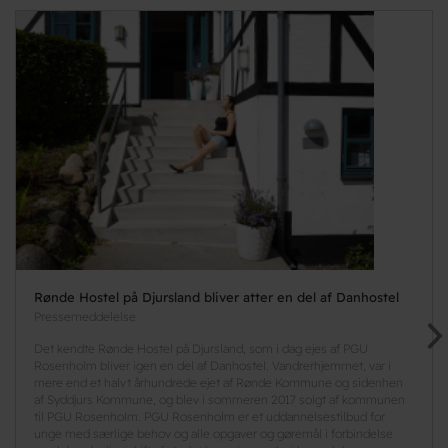
Rønde Hostel på Djursland bliver atter en del af Danhostel
Pressemeddelelse
Det kendte Rønde Hostel på Djursland, som i dag ejes af PGU
Rosenholm bliver igen en del af Danhostel. Vandrerhjemmet, var i
mere end et halvt århundrede ejet af Rønde Kommune og sidenhen
af Syddjurs Kommune, og blev i sommeren 2017 solgt af kommunen
til PGU Rosenholm. PGU Rosenholm er et uddannelsestilbud for
unge med særlige behov og alle opgaver og gøremål i forbindelse