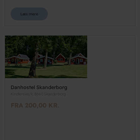
Læs mere
Danhostel Skanderborg
Kindlersvej 9, 8660 Skanderborg
FRA 200,00 KR.