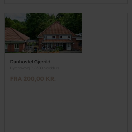
Danhostel Gjerrild
Dyrehavevej 9, 8500 Norddjurs
FRA 200,00 KR.