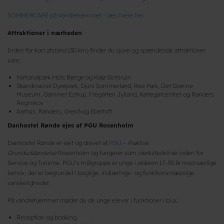
SOMMERCAFÉ på Vandrehjemmet - læs mere her
Attraktioner i nærheden
Inden for kort afstand (30 km) finder du sjove og spændende attraktioner
som:
Nationalpark Mols Bjerge og Kalø Slotsruin
Skandinavisk Dyrepark, Djurs Sommerland, Ree Park, Det Grønne
Museum, Gammel Estrup, Fregatten Jylland, Kattegatcentret og Randers
Regnskov
Aarhus, Randers, Grenå og Ebeltoft
Danhostel Rønde ejes af PGU Rosenholm
Danhostel Rønde er ejet og drevet af
PGU
–
Praktisk
Grunduddannelse
Rosenholm og fungerer som værkstedslinje inden for
Service og Turisme. PGU’s målgruppe er unge i alderen 17-30 år med særlige
behov, der er begrundet i boglige, indlærings- og funktionsmæssige
vanskeligheder.
På vandrehjemmet møder du de unge elever i funktioner i bl.a.:
Reception og booking