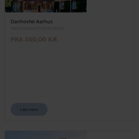
Danhostel Aarhus
Marienlundsvej 10, 8240 Aarhus
FRA 350,00 KR.
Læs mere