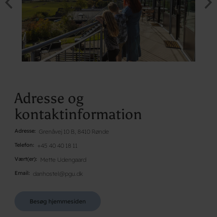
Adresse og
kontaktinformation
Adresse
Grenåvej 10 B, 8410 Rønde
Telefon
+45 40 40 18 11
Vært(er)
Mette Udengaard
Email
danhostel@pgu.dk
Besøg hjemmesiden