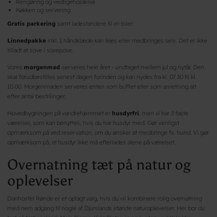
Rengøring og vedligeholdelse
Køkken og servering
Gratis parkering
samt ladestandere til el-biler.
Linnedpakke
inkl. 1 håndklæde kan lejes eller medbringes selv. Det er ikke
tilladt at sove i sovepose.
Vores
morgenmad
serveres hele året - undtaget mellem jul og nytår. Den
skal forudbestilles senest dagen forinden og kan nydes fra kl. 07.30 til kl.
10.00. Morgenmaden serveres enten som buffet eller som anretning alt
efter antal bestillinger.
Hovedbygningen på vandrehjemmet er
husdyrfri
, men vi har 3 faste
værelser, som kan benyttes, hvis du har husdyr med. Gør venligst
opmærksom på ved reservation, om du ønsker at medbringe fx. hund. Vi gør
opmærksom på, at husdyr ikke må efterlades alene på værelset.
Overnatning tæt på natur og
oplevelser
Danhostel Rønde er et oplagt valg, hvis du vil kombinere rolig overnatning
med nem adgang til nogle af Djurslands største naturoplevelser. Her bor du