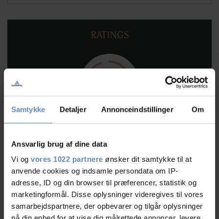
RATINGS
9,47
Samtykke
Detaljer
Annonceindstillinger
Om
9,47 ud af 10
Baseret på 95 anmeldelser
Ansvarlig brug af dine data
Vi og
vores 1022 partnere
ønsker dit samtykke til at
Læs mere
anvende cookies og indsamle persondata om IP-
adresse, ID og din browser til præferencer, statistik og
marketingformål. Disse oplysninger videregives til vores
samarbejdspartnere, der opbevarer og tilgår oplysninger
på din enhed for at vise dig målrettede annoncer, levere
Personalet/service
9,55 ud af 10