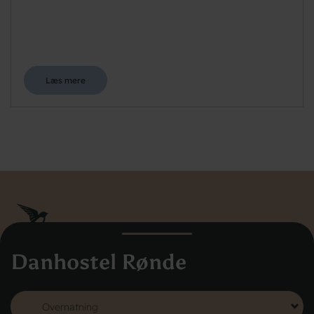
Læs mere
Danhostel Rønde
Danhostel Danmarks Vandrerhjem
Hovedkontoret
Vodroffsvej 32
1900 Frederiksberg