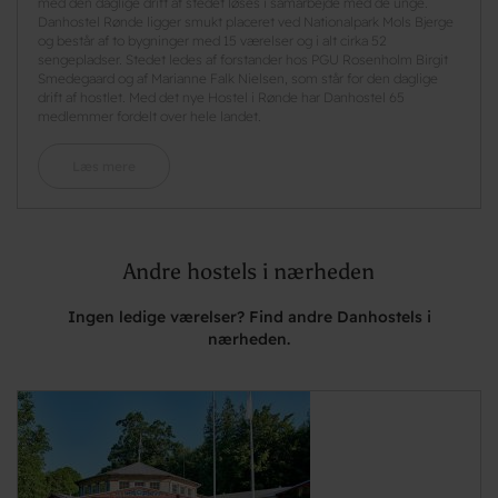
med den daglige drift af stedet løses i samarbejde med de unge.
Danhostel Rønde ligger smukt placeret ved Nationalpark Mols Bjerge
og består af to bygninger med 15 værelser og i alt cirka 52
sengepladser. Stedet ledes af forstander hos PGU Rosenholm Birgit
Smedegaard og af Marianne Falk Nielsen, som står for den daglige
drift af hostlet. Med det nye Hostel i Rønde har Danhostel 65
medlemmer fordelt over hele landet.
Læs mere
Andre hostels i nærheden
Ingen ledige værelser? Find andre Danhostels i
nærheden.