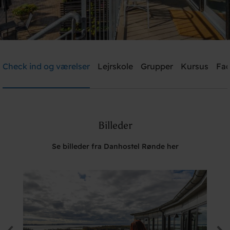
Danhostel Rønde
Check ind og værelser
Lejrskole
Grupper
Kursus
Fac
Brug for hjælp? Ring
+45 40 40 18 11
Billeder
Søg
Se billeder fra Danhostel Rønde her