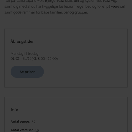
tæt på Nationalpark Mols Bjerge, Kalø Slotsruin og kysten ved Kalø Vig,
samtidig med at du har hyggelige fællesrum, eget bad og toilet på værelset
samt gode rammer for både familier, par og grupper.
Åbningstider
Mandag til fredag
01/01
-
31/12
(
Kl. 8.00 - 16.00
)
Se priser
Info
Antal senge
52
Antal værelser
15