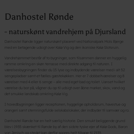
Danhostel Rønde
- naturskønt vandrehjem på Djursland
Danhostel Rønde ligger naturskønt placeret ved Nationalpark Mols Bjerge
med en betagende udsigt over Kalø Vig og den ikoniske Kalø Slotsruin.
Vandrehjemmet består af to bygninger, som tilsammen danner en hyggelig
ramme omkring en skøn terrasse med direkte adgang til naturen. I
værelsesbygningen finder du 15 lyse og indbydende værelser med i alt 52
sengepladser samt et fælles gæstekøkken. Her er 7 dobbeltværelser og 8
værelser med 4 eller 6 senge – alle med eget bad og toilet. Uanset hvilket
værelse du bor på, vågner du op til udsigt over åbne marker, skov, vand og
det smukke landskab omkring Kalø Vig.
I hovedbygningen ligger receptionen, hyggelige opholdsrum, havestue og
orangeri samt stemningsfulde selskabslokaler, der indbyder til samvær og ro.
Danhostel Rønde har en helt særlig historie. Den smukt beliggende grund
blev i 1935 skænket til Rønde by af den sidste tyske ejer af Kalø Gods, Baron
von Jenisch og stedet kan derfor spores helt tilbage til 1939.