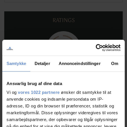
RATINGS
9,47
Samtykke
Detaljer
Annonceindstillinger
Om
9,47 ud af 10
Baseret på 95 anmeldelser
Ansvarlig brug af dine data
Vi og
vores 1022 partnere
ønsker dit samtykke til at
Læs mere
anvende cookies og indsamle persondata om IP-
adresse, ID og din browser til præferencer, statistik og
marketingformål. Disse oplysninger videregives til vores
samarbejdspartnere, der opbevarer og tilgår oplysninger
på din enhed for at vise dig målrettede annoncer, levere
Personalet/service
9,55 ud af 10