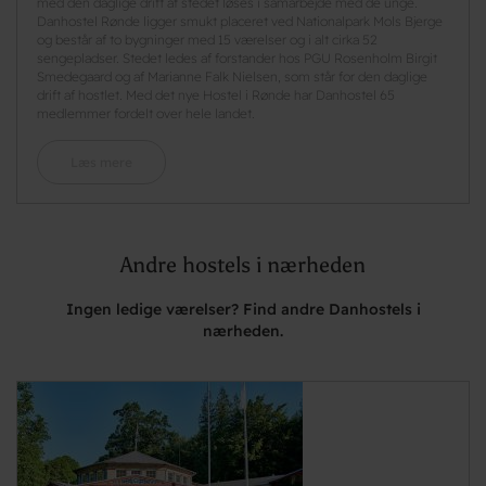
med den daglige drift af stedet løses i samarbejde med de unge.
Danhostel Rønde ligger smukt placeret ved Nationalpark Mols Bjerge
og består af to bygninger med 15 værelser og i alt cirka 52
sengepladser. Stedet ledes af forstander hos PGU Rosenholm Birgit
Smedegaard og af Marianne Falk Nielsen, som står for den daglige
drift af hostlet. Med det nye Hostel i Rønde har Danhostel 65
medlemmer fordelt over hele landet.
Læs mere
Andre hostels i nærheden
Ingen ledige værelser? Find andre Danhostels i
nærheden.