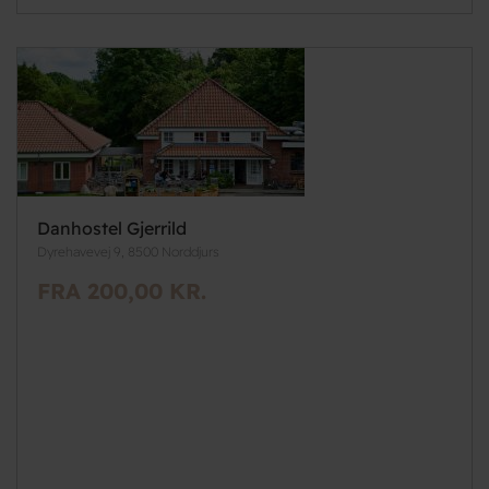
Danhostel Gjerrild
Dyrehavevej 9, 8500 Norddjurs
FRA 200,00 KR.