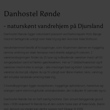
Danhostel Rønde
- naturskønt vandrehjem på Djursland
Danhostel Rønde ligger naturskønt placeret ved Nationalpark Mols Bjerge
med en betagende udsigt over Kalø Vig og den ikoniske Kalø Slotsruin.
Vandrehjemmet består af to bygninger, som tilsammen danner en hyggelig
ramme omkring en skøn terrasse med direkte adgang til naturen. I
værelsesbygningen finder du 15 lyse og indbydende værelser med i alt 52
sengepladser samt et fælles gæstekøkken. Her er 7 dobbeltværelser og 8
værelser med 4 eller 6 senge – alle med eget bad og toilet. Uanset hvilket
værelse du bor på, vågner du op til udsigt over åbne marker, skov, vand og
det smukke landskab omkring Kalø Vig.
I hovedbygningen ligger receptionen, hyggelige opholdsrum, havestue og
orangeri samt stemningsfulde selskabslokaler, der indbyder til samvær og ro.
Danhostel Rønde har en helt særlig historie. Den smukt beliggende grund
blev i 1935 skænket til Rønde by af den sidste tyske ejer af Kalø Gods, Baron
von Jenisch og stedet kan derfor spores helt tilbage til 1939.