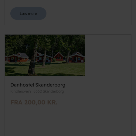
Læs mere
Danhostel Skanderborg
Kindlersvej 9, 8660 Skanderborg
FRA 200,00 KR.