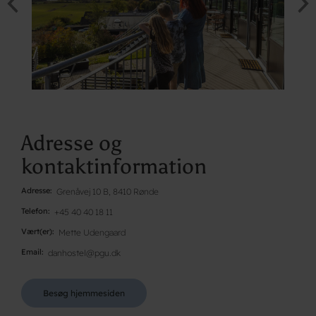
Adresse og
kontaktinformation
Adresse
Grenåvej 10 B, 8410 Rønde
Telefon
+45 40 40 18 11
Vært(er)
Mette Udengaard
Email
danhostel@pgu.dk
Besøg hjemmesiden