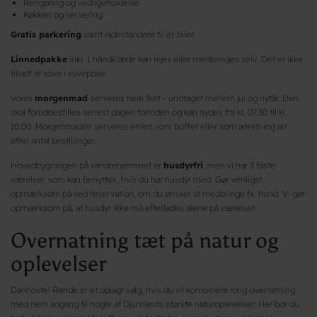
Rengøring og vedligeholdelse
Køkken og servering
Gratis parkering
samt ladestandere til el-biler.
Linnedpakke
inkl. 1 håndklæde kan lejes eller medbringes selv. Det er ikke
tilladt at sove i sovepose.
Vores
morgenmad
serveres hele året - undtaget mellem jul og nytår. Den
skal forudbestilles senest dagen forinden og kan nydes fra kl. 07.30 til kl.
10.00. Morgenmaden serveres enten som buffet eller som anretning alt
efter antal bestillinger.
Hovedbygningen på vandrehjemmet er
husdyrfri
, men vi har 3 faste
værelser, som kan benyttes, hvis du har husdyr med. Gør venligst
opmærksom på ved reservation, om du ønsker at medbringe fx. hund. Vi gør
opmærksom på, at husdyr ikke må efterlades alene på værelset.
Overnatning tæt på natur og
oplevelser
Danhostel Rønde er et oplagt valg, hvis du vil kombinere rolig overnatning
med nem adgang til nogle af Djurslands største naturoplevelser. Her bor du