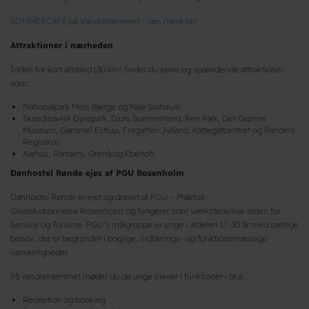
SOMMERCAFÉ på Vandrehjemmet - læs mere her
Attraktioner i nærheden
Inden for kort afstand (30 km) finder du sjove og spændende attraktioner
som:
Nationalpark Mols Bjerge og Kalø Slotsruin
Skandinavisk Dyrepark, Djurs Sommerland, Ree Park, Det Grønne
Museum, Gammel Estrup, Fregatten Jylland, Kattegatcentret og Randers
Regnskov
Aarhus, Randers, Grenå og Ebeltoft
Danhostel Rønde ejes af PGU Rosenholm
Danhostel Rønde er ejet og drevet af
PGU
–
Praktisk
Grunduddannelse
Rosenholm og fungerer som værkstedslinje inden for
Service og Turisme. PGU’s målgruppe er unge i alderen 17-30 år med særlige
behov, der er begrundet i boglige, indlærings- og funktionsmæssige
vanskeligheder.
På vandrehjemmet møder du de unge elever i funktioner i bl.a.:
Reception og booking