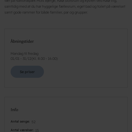
tæt på Nationalpark Mols Bjerge, Kalø Slotsruin og kysten ved Kalø Vig,
samtidig med at du har hyggelige fællesrum, eget bad og toilet på værelset
samt gode rammer for både familier, par og grupper.
Åbningstider
Mandag til fredag
01/01
-
31/12
(
Kl. 8.00 - 16.00
)
Se priser
Info
Antal senge
52
Antal værelser
15