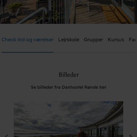
Danhostel Rønde
Check ind og værelser
Lejrskole
Grupper
Kursus
Fac
Brug for hjælp? Ring
+45 40 40 18 11
Billeder
Søg
Se billeder fra Danhostel Rønde her