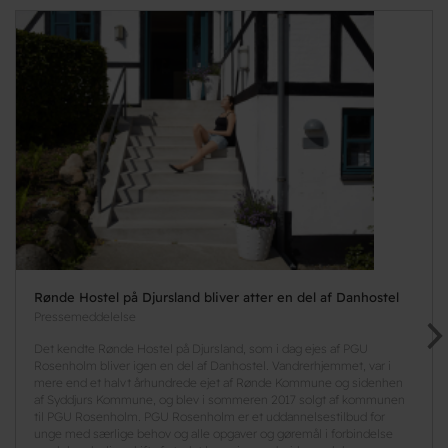
Rønde Hostel på Djursland bliver atter en del af Danhostel
Pressemeddelelse
Det kendte Rønde Hostel på Djursland, som i dag ejes af PGU
Rosenholm bliver igen en del af Danhostel. Vandrerhjemmet, var i
mere end et halvt århundrede ejet af Rønde Kommune og sidenhen
af Syddjurs Kommune, og blev i sommeren 2017 solgt af kommunen
til PGU Rosenholm. PGU Rosenholm er et uddannelsestilbud for
unge med særlige behov og alle opgaver og gøremål i forbindelse