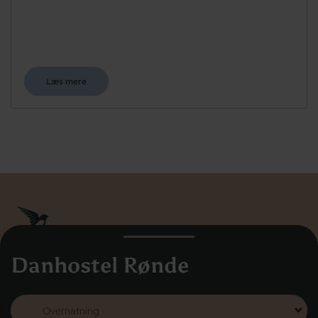
Læs mere
Danhostel Rønde
Danhostel Danmarks Vandrerhjem
Hovedkontoret
Vodroffsvej 32
1900 Frederiksberg