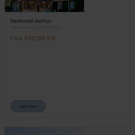
Danhostel Aarhus
Marienlundsvej 10, 8240 Aarhus
FRA 350,00 KR.
Læs mere