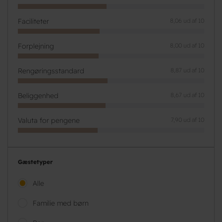
Faciliteter
8,06 ud af 10
Forplejning
8,00 ud af 10
Rengøringsstandard
8,87 ud af 10
Beliggenhed
8,67 ud af 10
Valuta for pengene
7,90 ud af 10
Gæstetyper
Alle
Familie med børn