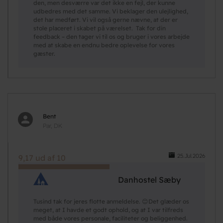
den, men desværre var det ikke en fejl, der kunne
udbedres med det samme. Vi beklager den ulejlighed,
det har medført. Vi vil også gerne nævne, at der er
stole placeret i skabet på værelset. Tak for din
feedback – den tager vi til os og bruger i vores arbejde
med at skabe en endnu bedre oplevelse for vores
gæster.
Bent
Par, DK
25.Jul.2026
9,17 ud af 10
Danhostel Sæby
Tusind tak for jeres flotte anmeldelse. 😊Det glæder os
meget, at I havde et godt ophold, og at I var tilfreds
med både vores personale, faciliteter og beliggenhed.