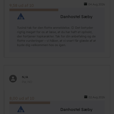
04.Aug.2026
9,58 ud af 10
Danhostel Sæby
Tusind tak for den flotte anmeldelse. 😊 Det betyder
rigtig meget for os at læse, at du har haft et ophold,
der fortjener topkarakter. Tak for din anbefaling og de
flotte vurderinger – vi håber, at vi snart får glæde af at
byde dig velkommen hos os igen.
N/A
Par, NO
02.Aug.2026
8,00 ud af 10
Danhostel Sæby