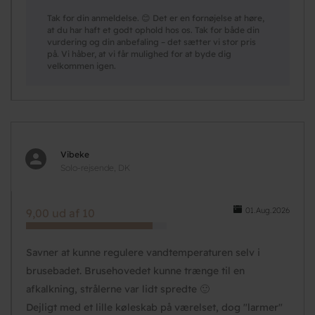
Tak for din anmeldelse. 😊 Det er en fornøjelse at høre,
at du har haft et godt ophold hos os. Tak for både din
vurdering og din anbefaling – det sætter vi stor pris
på. Vi håber, at vi får mulighed for at byde dig
velkommen igen.
Vibeke
Solo-rejsende, DK
01.Aug.2026
9,00 ud af 10
Savner at kunne regulere vandtemperaturen selv i
brusebadet. Brusehovedet kunne trænge til en
afkalkning, strålerne var lidt spredte 🙂
Dejligt med et lille køleskab på værelset, dog "larmer"