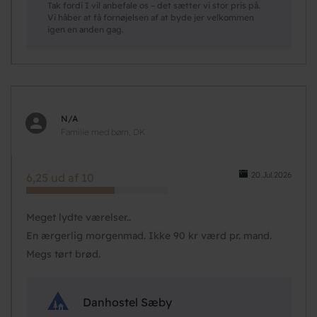
Tak fordi I vil anbefale os – det sætter vi stor pris på.
Vi håber at få fornøjelsen af at byde jer velkommen
igen en anden gag.
N/A
Familie med børn, DK
20.Jul.2026
6,25 ud af 10
Meget lydte værelser..
En ærgerlig morgenmad. Ikke 90 kr værd pr. mand.
Megs tørt brød.
Danhostel Sæby