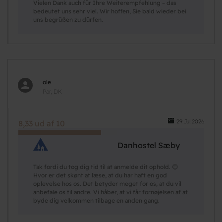
Vielen Dank auch für Ihre Weiterempfehlung – das
bedeutet uns sehr viel. Wir hoffen, Sie bald wieder bei
uns begrüßen zu dürfen.
ole
Par, DK
29.Jul.2026
8,33 ud af 10
Danhostel Sæby
Tak fordi du tog dig tid til at anmelde dit ophold. 😊
Hvor er det skønt at læse, at du har haft en god
oplevelse hos os. Det betyder meget for os, at du vil
anbefale os til andre. Vi håber, at vi får fornøjelsen af at
byde dig velkommen tilbage en anden gang.