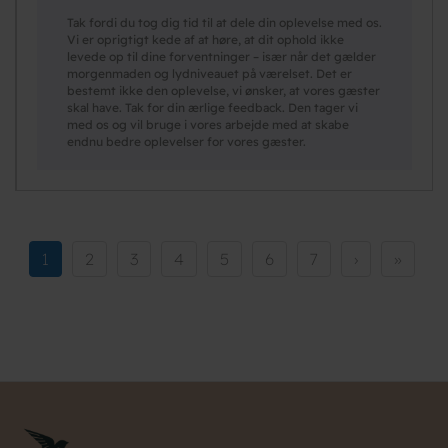
Tak fordi du tog dig tid til at dele din oplevelse med os.
Vi er oprigtigt kede af at høre, at dit ophold ikke
levede op til dine forventninger – især når det gælder
morgenmaden og lydniveauet på værelset. Det er
bestemt ikke den oplevelse, vi ønsker, at vores gæster
skal have. Tak for din ærlige feedback. Den tager vi
med os og vil bruge i vores arbejde med at skabe
endnu bedre oplevelser for vores gæster.
Pagination
Current
1
Side
2
Side
3
Side
4
Side
5
Side
6
Side
7
Næste
›
Sidste
»
page
side
side