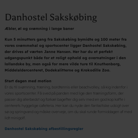
Danhostel Sakskøbing
Æbler, øl og svømning i lange baner
Kun 5 minutters gang fra Sakskøbing bymidte og 100 meter fra
vores svømmehal og sportscenter ligger Danhostel Sakskøbing,
der drives af værten Janne Hansen. Her har du et perfekt
udgangspunkt både for et roligt ophold og overnatninger i den
lollandske by, men også for mere vilde ture til Knuthenborg,
Middelaldercenteret, Dodekalitterne og Krokodille Zoo.
Start dagen med motion
Er du til svømning, træning, bordtennis eller beachvolley, så kig indenfor i
vores sportscenter. Få sved på panden med lige den træningsform, der
passer dig allerbedst og forkæl bagefter dig selv med en god kop kaffe i
centerets hyggelige cafeteria. Her kan du nyde den fantastiske udsigt over
sø og springvand og måske overveje, om du skal runde formiddagen af med
lidt minigolf.
Danhostel Sakskøbing afbestillingsregler