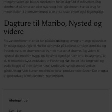
morgenmad er det bedste fundament for en dag fuld af oplevelser. Slap
derefter af på terrassen eller nyd ro og fred i gårdhaven. Har du brug for
mødelokaler til et erhvervsmøde eller et selskab, er det også tilgængeligt.
Dagture til Maribo, Nysted og
videre
Fra vandrerhjemmet er du tæt på Sakskøbing og omegns mange oplevelser.
En oplagt dagstur går til Maribo, der byder på Lollands smukke domkirke og
fredede søer, en charmerende by med masser af charme. Tag videre til
Nysted, der med sin hyggelige bykerne og rolige havn er et besøg værd. Er
du til maleriske kystlandskaber, er Falster og Møn heller ikke langt væk og
byder begge på enestående natur. Undervejs kan du stoppe ved en
gårdbutik og fylde kurven med friske, lokalt producerede råvarer. Der er også
et godt udvalg af restauranter i nærområdet.
Åbningstider
Søn - Lør