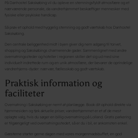
På Danhostel Sakskøbing vil du opleve en stemningsfyldt atmosfære og et
nærværende personale, da vandrerhjemmet beskæftiger mennesker med
fysiske eller psykiske handicap.
Så prøv et ophold med hyggelig stemning og godt værtskab hos Danhostel
Sakskøbing.
Den centrale beliggenhed midt i byen giver dig nem adgang til torvet,
shopping og Sakskøbings charmerende gader. Sammenlignet med andre
overnatningssteder og hoteller i regionen skiller det sig ud med sine
individuelt indrettede rum og en unik atmosfære, der bevarer de oprindelige
vandrerhjems-dyder: nærvær, fællesskab og godt værtskab.
Praktisk information og
faciliteter
Overnatning i Sakskøbing er nemt at planlægge. Book dit ophold direkte via
hjemmesiden og tjek aktuelle priser, vandrerhjemmet er et af de mest
oplagte valg, hvis du søger en billig overnatning på Lolland. Gratis parkering
er tilgængeligt ved overnatningsstedet, så er du i bil, er ankomsten enkel.
Gæsterne starter gerne dagen med vores morgenmadsbuffet, en god