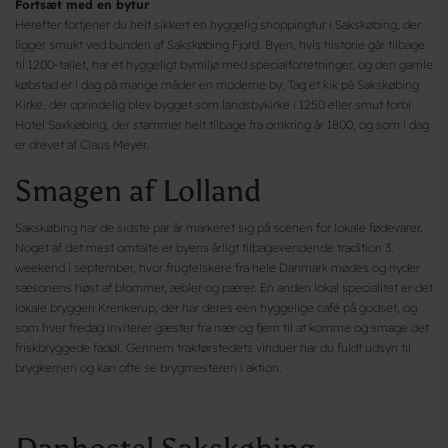
Fortsæt med en bytur
Herefter fortjener du helt sikkert en hyggelig shoppingtur i Sakskøbing, der
ligger smukt ved bunden af Sakskøbing Fjord. Byen, hvis historie går tilbage
til 1200-tallet, har et hyggeligt bymiljø med specialforretninger, og den gamle
købstad er i dag på mange måder en moderne by. Tag et kik på Sakskøbing
Kirke, der oprindelig blev bygget som landsbykirke i 1250 eller smut forbi
Hotel Saxkjøbing, der stammer helt tilbage fra omkring år 1800, og som i dag
er drevet af Claus Meyer.
Smagen af Lolland
Sakskøbing har de sidste par år markeret sig på scenen for lokale fødevarer.
Noget af det mest omtalte er byens årligt tilbagevendende tradition 3.
weekend i september, hvor frugtelskere fra hele Danmark mødes og nyder
sæsonens høst af blommer, æbler og pærer. En anden lokal specialitet er det
lokale bryggeri Krenkerup, der har deres een hyggelige café på godset, og
som hver fredag inviterer gæster fra nær og fjern til at komme og smage det
friskbryggede fadøl. Gennem traktørstedets vinduer har du fuldt udsyn til
brygkernen og kan ofte se brygmesteren i aktion.