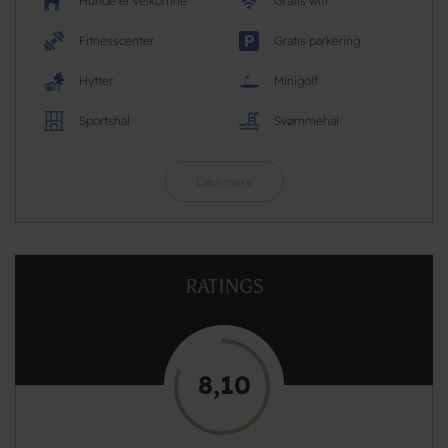
Hunde er velkomne
Gratis wifi
Fitnesscenter
Gratis parkering
Hytter
Minigolf
Sportshal
Svømmehal
Læs mere
RATINGS
8,10