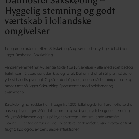
Danhostel Sakskøbing –
Hyggelig stemning og godt
værtskab i lollandske
omgivelser
I et grønt område mellem Sakskøbing Å og søen i den sydlige del af byen
ligger Danhostel Sakskøbing.
Vandrerhjemmet har 96 senge fordelt på 18 værelser – alle med eget bad og
toilet, samt 2 værelser uden bad og toilet. Det er indrettet i ét plan, så det er
yderst handikapvenligt. Og så er der bålplads, legeområde, minigolfbane og
meget tæt på ligger Sakskøbing Sportscenter med boldbaner og
svømmehal.
Sakskøbing har rødder helt tilbage fra 1200-tallet og derfor flere flotte ældre
huse og bygninger. Gå ind til centrum og se byen, nyd den gode stemning
på lystbådehavnen og hils på byens vartegn – det smilende vandtårn
’Saxine’. Eller tag en tur ud i de Lollandske landområder, køb lokaltavlet frisk
frugt & kød og oplev øens andre attraktioner.