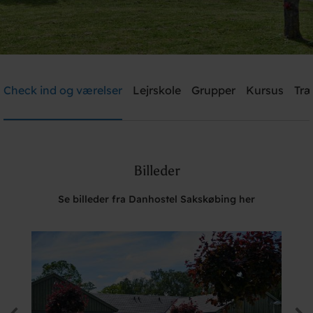
Danhostel Sakskøbing
Check ind og værelser
Lejrskole
Grupper
Kursus
Træ
Brug for hjælp? Ring
+45 5470 4566
Billeder
Søg
Se billeder fra Danhostel Sakskøbing her