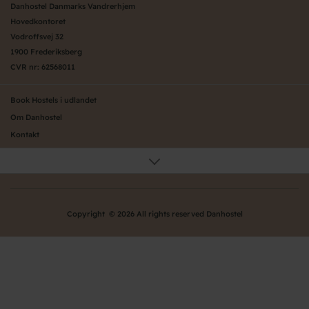
Danhostel Danmarks Vandrerhjem
Hovedkontoret
Vodroffsvej 32
1900 Frederiksberg
CVR nr: 62568011
Book Hostels i udlandet
Om Danhostel
Kontakt
Presse
Generelle vilkår
Nyheder
Organisation (hovedkontor)
Copyright © 2026 All rights reserved Danhostel
Værd at vide om Danhostel
Bliv nyt Danhostel
Persondatapolitik
Ofte stillede spørgsmål - FAQ
Danhostels på Fyn