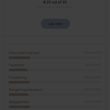
8,10 ud af 10
Baseret på 67 anmeldelser
Læs mere
Personalet/service
8,92 ud af 10
Faciliteter
7,80 ud af 10
Forplejning
8,64 ud af 10
Rengøringsstandard
8,25 ud af 10
Beliggenhed
8,81 ud af 10