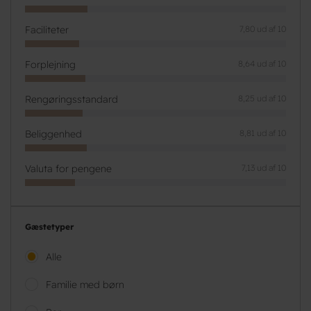
Faciliteter
7,80 ud af 10
Forplejning
8,64 ud af 10
Rengøringsstandard
8,25 ud af 10
Beliggenhed
8,81 ud af 10
Valuta for pengene
7,13 ud af 10
Gæstetyper
Alle
Familie med børn