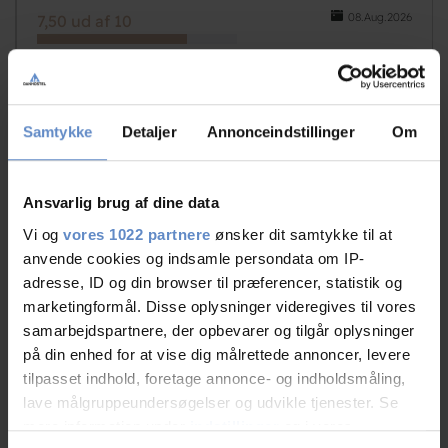
08.Aug.2026
7,50 ud af 10
Trist at det ikke var flere besøgende
Det kunne personalet sagtens have klaret
Kompresser i køreskab larmede unødvendig
Samtykke
Detaljer
Annonceindstillinger
Om
Haven omkring bygninger var velholdt måske lidt for
gammeldags som om nye tanker om biodiversity ikke
Ansvarlig brug af dine data
har nået Lolland
Vi og
vores 1022 partnere
ønsker dit samtykke til at
anvende cookies og indsamle persondata om IP-
adresse, ID og din browser til præferencer, statistik og
marketingformål. Disse oplysninger videregives til vores
N/A
samarbejdspartnere, der opbevarer og tilgår oplysninger
Familie med børn, DK
på din enhed for at vise dig målrettede annoncer, levere
tilpasset indhold, foretage annonce- og indholdsmåling,
07.Aug.2026
7,50 ud af 10
lave målgruppeundersøgelser og udvikle tjenester. Se
mere information under
indstillinger
og i vores