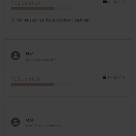
31.Jul.2026
7,08 ud af 10
Vi har ønsker os flere udstryr i køkken.
N/A
Solo-rejsende, DK
30.Jul.2026
7,08 ud af 10
N/A
Familie med børn, DK