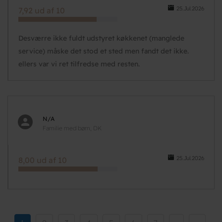
25.Jul.2026
7,92 ud af 10
Desværre ikke fuldt udstyret køkkenet (manglede
service) måske det stod et sted men fandt det ikke.
ellers var vi ret tilfredse med resten.
N/A
Familie med børn, DK
25.Jul.2026
8,00 ud af 10
Pagination