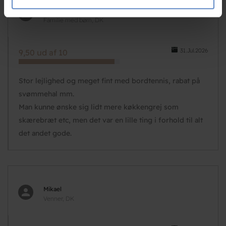
de har indsamlet fra din brug af deres tjenester.
N/A
Familie med børn, DK
31.Jul.2026
9,50 ud af 10
Stor lejlighed og meget fint med bordtennis, rabat på
svømmehal mm.
Man kunne ønske sig lidt mere køkkengrej som
skærebræt etc, men det var en lille ting i forhold til alt
det andet gode.
Mikael
Venner, DK