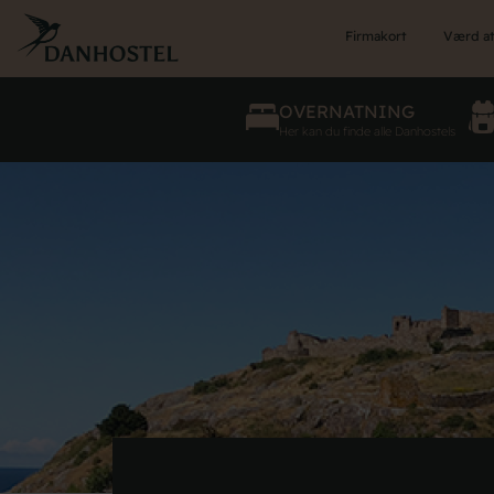
Skip
to
Firmakort
Værd at
main
content
OVERNATNING
Her kan du finde alle Danhostels