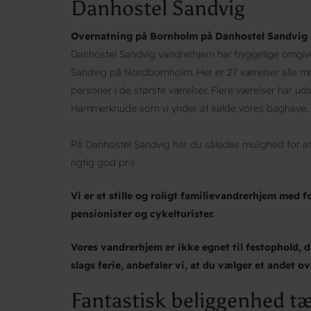
Danhostel Sandvig
Overnatning på Bornholm på Danhostel Sandvig
Danhostel Sandvig vandrerhjem har hyggelige omgivels
Sandvig på Nordbornholm. Her er 27 værelser alle med
personer i de største værelser. Flere værelser har ud
Hammerknude som vi ynder at kalde vores baghave. Id
På Danhostel Sandvig har du således mulighed for at 
rigtig god pris.
Vi er et stille og roligt familievandrerhjem med 
pensionister og cykelturister.
Vores vandrerhjem er ikke egnet til festophold, d
slags ferie, anbefaler vi, at du vælger et andet o
Fantastisk beliggenhed 