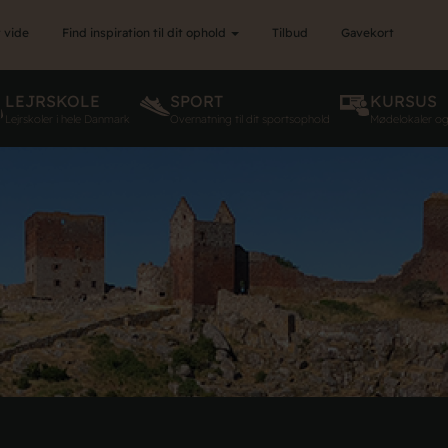
 vide
Find inspiration til dit ophold
Tilbud
Gavekort
LEJRSKOLE
SPORT
KURSUS
Lejrskoler i hele Danmark
Overnatning til dit sportsophold
Mødelokaler o