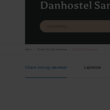
Danhostel Sa
Hjem
Check Ind Og Værelser
Danhostel Sandvig
Danhostel Sandvig
Brug for hjælp? Ring
+45 5648 0980
Check ind og værelser
Lejrskole