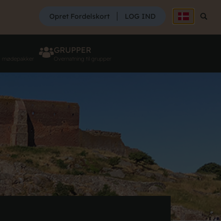
SØG
Opret Fordelskort
LOG IND
Søg
GRUPPER
g mødepakker
Overnatning til grupper