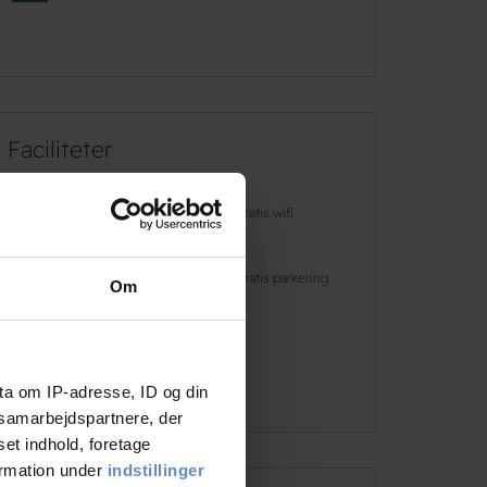
Faciliteter
Hunde er
Gratis wifi
velkomne
Golf
Gratis parkering
Om
Minigolf
Læs mere
ta om IP-adresse, ID og din
s samarbejdspartnere, der
set indhold, foretage
ormation under
indstillinger