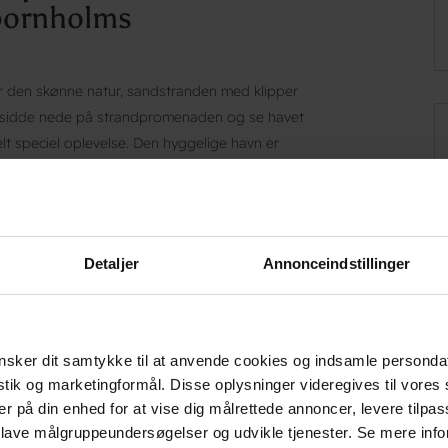
bornholms
 den skønne natur, sandstranden med klipper
 sidde nede på strandpromenaden og se havet
 speciel oplevelse. Den hyggelige havn er
 man et nedlagt røgeri, hvor man kan købe
rnholms største attraktion findes bare 2 km
ndvig her
.
Detaljer
Annonceindstillinger
 på Bornholm
ange forskellige typer af gæster.
toilet. Vi har en hyggelig gårdhave med en
sker dit samtykke til at anvende cookies og indsamle personda
lle. I gårdhaven findes, bordtennisbord samt en
istik og marketingformål. Disse oplysninger videregives til vore
er der en stor dejlig morgenbuffet med brød,
er på din enhed for at vise dig målrettede annoncer, levere tilpas
e, yoghurt mm.
 lave målgruppeundersøgelser og udvikle tjenester. Se mere inf