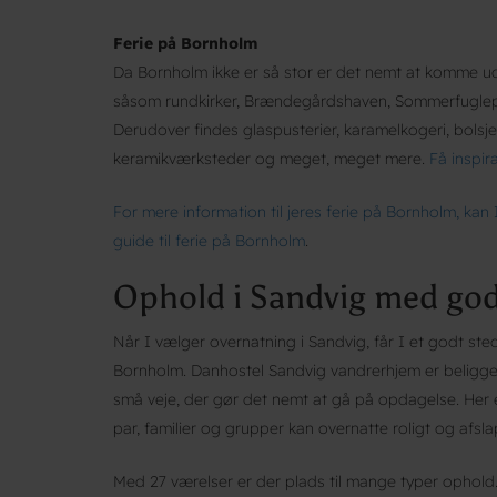
Ferie på Bornholm
Da Bornholm ikke er så stor er det nemt at komme ud
såsom rundkirker, Brændegårdshaven, Sommerfuglep
Derudover findes glaspusterier, karamelkogeri, bolsj
keramikværksteder og meget, meget mere.
Få inspira
For mere information til jeres ferie på Bornholm, kan
guide til ferie på Bornholm
.
Ophold i Sandvig med go
Når I vælger overnatning i Sandvig, får I et godt ste
Bornholm. Danhostel Sandvig vandrerhjem er beligge
små veje, der gør det nemt at gå på opdagelse. Her 
par, familier og grupper kan overnatte roligt og afsl
Med 27 værelser er der plads til mange typer ophold