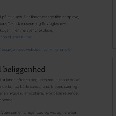
 på hele øen. Der findes mange ting at opleve,
ark, Teknisk museum og Rovfugleshow.
ekogeri, hjemmelavet chokolade,
tion til jeres tur her
.
 I besøge vores webside hvor vi har en stor
d beliggenhed
d at lande efter en dag i den naturskønne del af
nde tæt på både sandstrand, klipper, søer og
er en hyggelig atmosfære, hvor både rejsende,
appende.
. Værelserne har eget bad og wc, og flere har