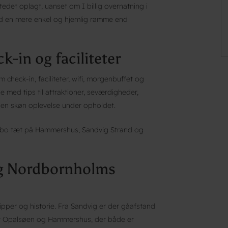
edet oplagt, uanset om I billig overnatning i
med en mere enkel og hjemlig ramme end
k-in og faciliteter
 check-in, faciliteter, wifi, morgenbuffet og
e med tips til attraktioner, seværdigheder,
r en skøn oplevelse under opholdet.
at bo tæt på Hammershus, Sandvig Strand og
og Nordbornholms
ipper og historie. Fra Sandvig er der gåafstand
det Opalsøen og Hammershus, der både er