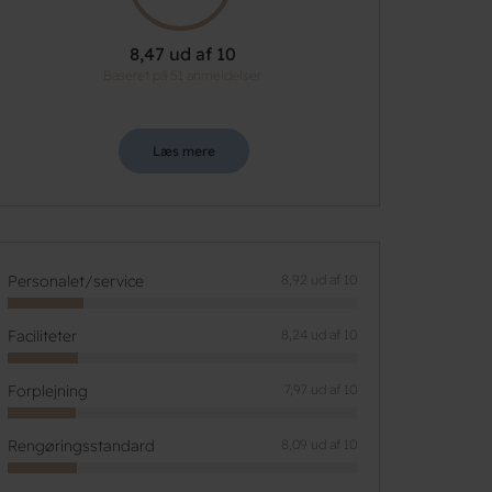
8,47 ud af 10
Baseret på 51 anmeldelser
Læs mere
Personalet/service
8,92 ud af 10
Faciliteter
8,24 ud af 10
Forplejning
7,97 ud af 10
Rengøringsstandard
8,09 ud af 10