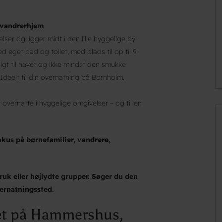
 vandrerhjem
er og ligger midt i den lille hyggelige by
 eget bad og toilet, med plads til op til 9
sigt til havet og ikke mindst den smukke
eelt til din overnatning på Bornholm.
overnatte i hyggelige omgivelser – og til en
fokus på børnefamilier, vandrere,
ruk eller højlydte grupper. Søger du den
vernatningssted.
tæt på Hammershus,