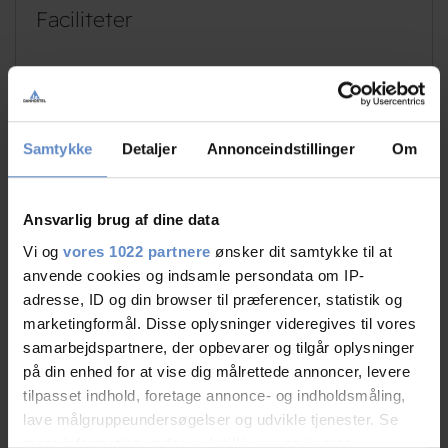
Faciliteter
Hunde er velkomne
Gratis wifi
Ladestander | Clever
Fodboldbane
(kunstgræs)
Samtykke
Detaljer
Annonceindstillinger
Om
Gratis parkering
Ansvarlig brug af dine data
Læs mere
Vi og
vores 1022 partnere
ønsker dit samtykke til at
anvende cookies og indsamle persondata om IP-
adresse, ID og din browser til præferencer, statistik og
marketingformål. Disse oplysninger videregives til vores
RATINGS
samarbejdspartnere, der opbevarer og tilgår oplysninger
på din enhed for at vise dig målrettede annoncer, levere
tilpasset indhold, foretage annonce- og indholdsmåling,
lave målgruppeundersøgelser og udvikle tjenester. Se
9,16
mere information under
indstillinger
og i vores