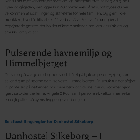
Når du har nydt vandrerhjemmets dejlige morgenbuffet, så begiv dig ind i
byen og gågaden, der ligger kun 400 meter væk. Året rundt bydes du her
velkommen af udstillinger og aktiviteter for hele familien. Og glem ikke
musikken; hvert år tiltrækker ”Riverboat Jazz Festival”, mængder af
begejstrede gæster, der holder af kombinationen mellem klassisk jazz og
smukke omgivelser.
Pulserende havnemiljø og
Himmelbjerget
Du kan også vælge en dag med vind i håret på hjuldamperen Hjejlen, som
sejler dig ud på søerne og til selveste Himmelbjerget. En smuk tur, der afgjort
vil printe sig på nethinden hos både børn og voksne. Når du kommer hjem
igen, så byder værterne, Angela & Poul samt personalet, velkommen retur til
en dejlig aften på byens hyggelige vandrerhjem.
Se afbestillingsregler for Danhostel Silkeborg
Danhostel Silkeborg – I