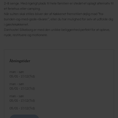
2–8 senge. Med rigeligt plads til hele familien er stedet et oplagt alternativ til
et feriehus eller camping.
Når sulten skal stilles bliver der af Køkkenet fremstillet dejlig mad ”fra-
bunden-og-med-gode-råvarer”, eller du har mulighed for selv at udfolde dig
i gæstekøkkenet.
Danhostel Silkeborg er med den unikke beliggenhed perfekt for at opleve,
nyde, restituere og motionere.
Åbningstider
man - søn
05/01
-
17/12
(
Tid
)
man - søn
05/01
-
17/12
(
Tid
)
man - søn
05/01
-
17/12
(
Tid
)
05/01
-
17/12
(
Tid
)