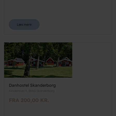
Læs mere
Danhostel Skanderborg
Kindlersvej 9, 8660 Skanderborg
FRA 200,00 KR.