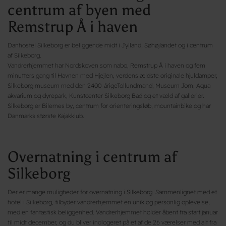
centrum af byen med
Remstrup Å i haven
Danhostel Silkeborg er beliggende midt i Jylland, Søhøjlandet og i centrum
af Silkeborg.
Vandrerhjemmet har Nordskoven som nabo, Remstrup Å i haven og fem
minutters gang til Havnen med Hjejlen, verdens ældste originale hjuldamper,
Silkeborg museum med den 2400-årigeTollundmand, Museum Jorn, Aqua
akvarium og dyrepark, Kunstcenter Silkeborg Bad og et væld af gallerier.
Silkeborg er Bilernes by, centrum for orienteringsløb, mountainbike og har
Danmarks største Kajakklub.
Overnatning i centrum af
Silkeborg
Der er mange muligheder for overnatning i Silkeborg. Sammenlignet med et
hotel i Silkeborg, tilbyder vandrerhjemmet en unik og personlig oplevelse,
med en fantastisk beliggenhed. Vandrerhjemmet holder åbent fra start januar
til midt december, og du bliver indlogeret på et af de 26 værelser med alt fra