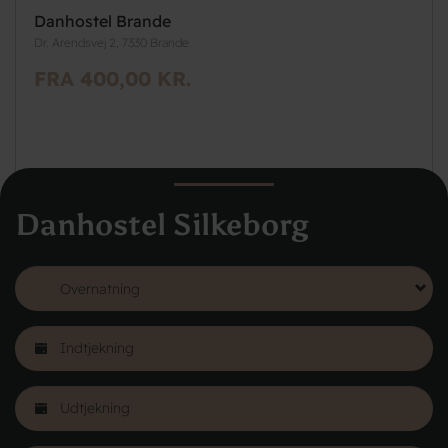
Danhostel Brande
Dr. Arendsvej 2, 7330 Brande
FRA 400,00 KR.
Danhostel Silkeborg
Læs mere