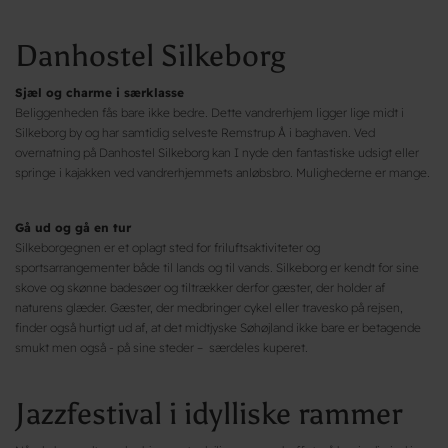
Danhostel Silkeborg
Sjæl og charme i særklasse
Beliggenheden fås bare ikke bedre. Dette vandrerhjem ligger lige midt i
Silkeborg by og har samtidig selveste Remstrup Å i baghaven. Ved
overnatning på Danhostel Silkeborg kan I nyde den fantastiske udsigt eller
springe i kajakken ved vandrerhjemmets anløbsbro. Mulighederne er mange.
Gå ud og gå en tur
Silkeborgegnen er et oplagt sted for friluftsaktiviteter og
sportsarrangementer både til lands og til vands. Silkeborg er kendt for sine
skove og skønne badesøer og tiltrækker derfor gæster, der holder af
naturens glæder. Gæster, der medbringer cykel eller travesko på rejsen,
finder også hurtigt ud af, at det midtjyske Søhøjland ikke bare er betagende
smukt men også - på sine steder – særdeles kuperet.
Jazzfestival i idylliske rammer