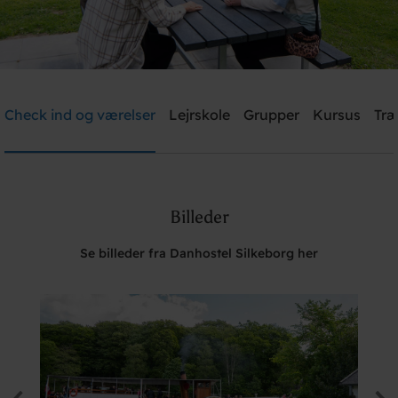
Danhostel Silkeborg
Check ind og værelser
Lejrskole
Grupper
Kursus
Træ
Brug for hjælp? Ring
+45 8682 3642
Billeder
Søg
Se billeder fra Danhostel Silkeborg her