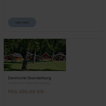
Læs mere
Danhostel Skanderborg
Kindlersvej 9, 8660 Skanderborg
FRA 200,00 KR.