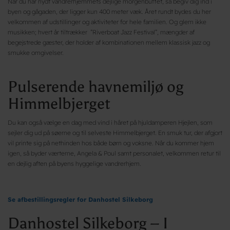
Når du har nydt vandrerhjemmets dejlige morgenbuffet, så begiv dig ind i
byen og gågaden, der ligger kun 400 meter væk. Året rundt bydes du her
velkommen af udstillinger og aktiviteter for hele familien. Og glem ikke
musikken; hvert år tiltrækker ”Riverboat Jazz Festival”, mængder af
begejstrede gæster, der holder af kombinationen mellem klassisk jazz og
smukke omgivelser.
Pulserende havnemiljø og
Himmelbjerget
Du kan også vælge en dag med vind i håret på hjuldamperen Hjejlen, som
sejler dig ud på søerne og til selveste Himmelbjerget. En smuk tur, der afgjort
vil printe sig på nethinden hos både børn og voksne. Når du kommer hjem
igen, så byder værterne, Angela & Poul samt personalet, velkommen retur til
en dejlig aften på byens hyggelige vandrerhjem.
Se afbestillingsregler for Danhostel Silkeborg
Danhostel Silkeborg – I