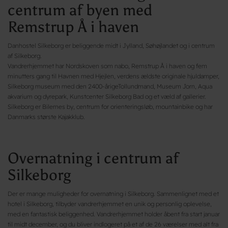
centrum af byen med
Remstrup Å i haven
Danhostel Silkeborg er beliggende midt i Jylland, Søhøjlandet og i centrum
af Silkeborg.
Vandrerhjemmet har Nordskoven som nabo, Remstrup Å i haven og fem
minutters gang til Havnen med Hjejlen, verdens ældste originale hjuldamper,
Silkeborg museum med den 2400-årigeTollundmand, Museum Jorn, Aqua
akvarium og dyrepark, Kunstcenter Silkeborg Bad og et væld af gallerier.
Silkeborg er Bilernes by, centrum for orienteringsløb, mountainbike og har
Danmarks største Kajakklub.
Overnatning i centrum af
Silkeborg
Der er mange muligheder for overnatning i Silkeborg. Sammenlignet med et
hotel i Silkeborg, tilbyder vandrerhjemmet en unik og personlig oplevelse,
med en fantastisk beliggenhed. Vandrerhjemmet holder åbent fra start januar
til midt december, og du bliver indlogeret på et af de 26 værelser med alt fra