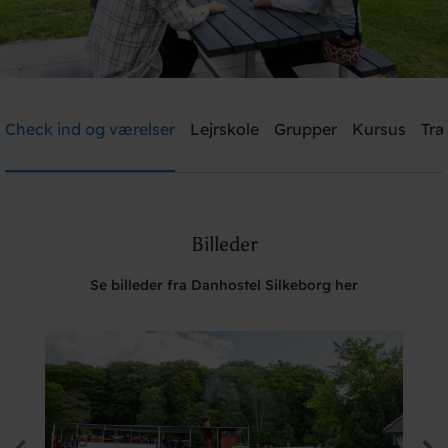
Danhostel Silkeborg
Check ind og værelser
Lejrskole
Grupper
Kursus
Træ
Brug for hjælp? Ring
+45 8682 3642
Billeder
Søg
Se billeder fra Danhostel Silkeborg her