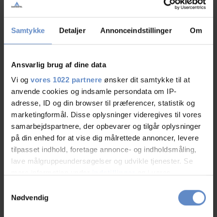
Faciliteter
Samtykke
Detaljer
Annonceindstillinger
Om
Hunde er velkomne
Gratis wifi
Ladestander | Clever
Fodboldbane
Ansvarlig brug af dine data
(kunstgræs)
Vi og
vores 1022 partnere
ønsker dit samtykke til at
Gratis parkering
anvende cookies og indsamle persondata om IP-
adresse, ID og din browser til præferencer, statistik og
marketingformål. Disse oplysninger videregives til vores
Læs mere
samarbejdspartnere, der opbevarer og tilgår oplysninger
på din enhed for at vise dig målrettede annoncer, levere
tilpasset indhold, foretage annonce- og indholdsmåling,
lave målgruppeundersøgelser og udvikle tjenester. Se
RATINGS
mere information under
indstillinger
og i vores
persondatapolitik. Du kan altid trække dit samtykke
Samtykkevalg
tilbage eller ændre indstillinger fra vores
Nødvendig
"Cookiedeklaration", eller ved at trykke på "Privacy
9,17