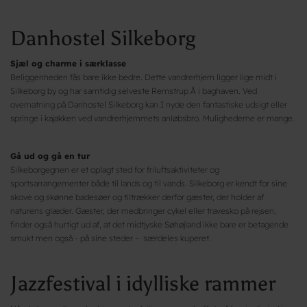
Danhostel Silkeborg
Sjæl og charme i særklasse
Beliggenheden fås bare ikke bedre. Dette vandrerhjem ligger lige midt i
Silkeborg by og har samtidig selveste Remstrup Å i baghaven. Ved
overnatning på Danhostel Silkeborg kan I nyde den fantastiske udsigt eller
springe i kajakken ved vandrerhjemmets anløbsbro. Mulighederne er mange.
Gå ud og gå en tur
Silkeborgegnen er et oplagt sted for friluftsaktiviteter og
sportsarrangementer både til lands og til vands. Silkeborg er kendt for sine
skove og skønne badesøer og tiltrækker derfor gæster, der holder af
naturens glæder. Gæster, der medbringer cykel eller travesko på rejsen,
finder også hurtigt ud af, at det midtjyske Søhøjland ikke bare er betagende
smukt men også - på sine steder – særdeles kuperet.
Jazzfestival i idylliske rammer