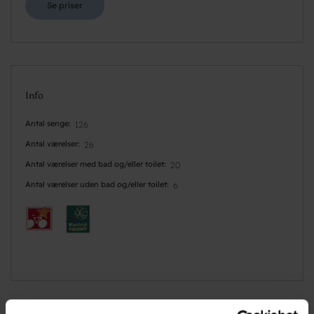
Se priser
Info
Antal senge
126
Antal værelser
26
Antal værelser med bad og/eller toilet
20
Antal værelser uden bad og/eller toilet
6