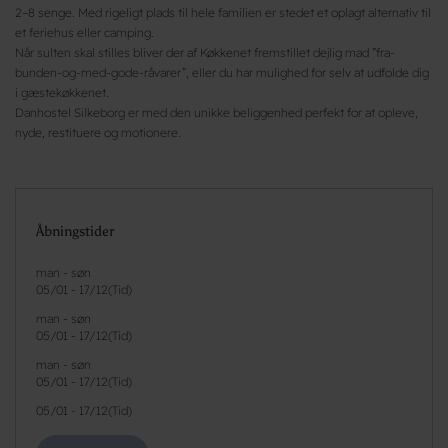
2–8 senge. Med rigeligt plads til hele familien er stedet et oplagt alternativ til
et feriehus eller camping.
Når sulten skal stilles bliver der af Køkkenet fremstillet dejlig mad ”fra-
bunden-og-med-gode-råvarer”, eller du har mulighed for selv at udfolde dig
i gæstekøkkenet.
Danhostel Silkeborg er med den unikke beliggenhed perfekt for at opleve,
nyde, restituere og motionere.
Åbningstider
man - søn
05/01
-
17/12
(
Tid
)
man - søn
05/01
-
17/12
(
Tid
)
man - søn
05/01
-
17/12
(
Tid
)
05/01
-
17/12
(
Tid
)