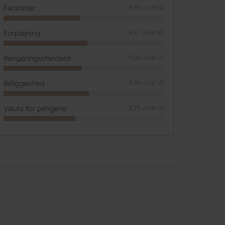
Faciliteter
8,80 ud af 10
Forplejning
9,67 ud af 10
Rengøringsstandard
9,04 ud af 10
Beliggenhed
9,86 ud af 10
Valuta for pengene
8,29 ud af 10