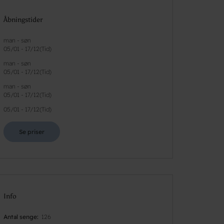
Åbningstider
man - søn
05/01
-
17/12
(
Tid
)
man - søn
05/01
-
17/12
(
Tid
)
man - søn
05/01
-
17/12
(
Tid
)
05/01
-
17/12
(
Tid
)
Se priser
Info
Antal senge
126