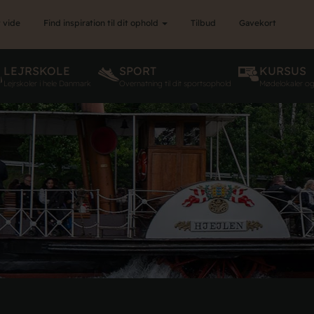
 vide
Find inspiration til dit ophold
Tilbud
Gavekort
LEJRSKOLE
SPORT
KURSUS
Lejrskoler i hele Danmark
Overnatning til dit sportsophold
Mødelokaler o