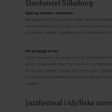
Danhostel Silkeborg
Sjæl og charme i særklasse
Beliggenheden fås bare ikke bedre. Dette vandrerhjem
selveste Remstrup Å i baghaven. Ved overnatning på 
udsigt eller springe i kajakken ved vandrerhjemmet
Gå ud og gå en tur
Silkeborgegnen er et oplagt sted for friluftsaktivitet
vands. Silkeborg er kendt for sine skove og skønne b
af naturens glæder. Gæster, der medbringer cykel elle
at det midtjyske Søhøjland ikke bare er betagende 
kuperet.
Jazzfestival i idylliske ra