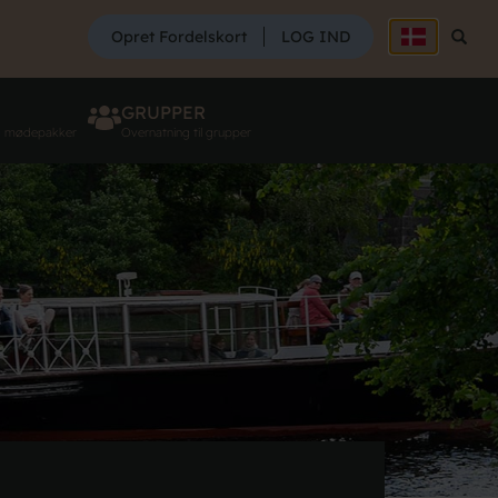
SØG
Opret Fordelskort
LOG IND
Søg
GRUPPER
g mødepakker
Overnatning til grupper