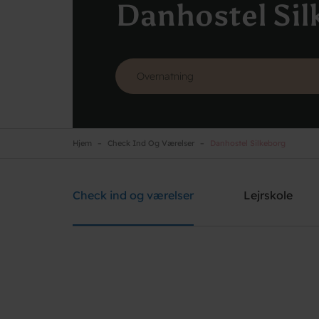
Danhostel Sil
Hjem
Check Ind Og Værelser
Danhostel Silkeborg
Danhostel Silkeborg
Brug for hjælp? Ring
+45 8682 3642
Check ind og værelser
Lejrskole