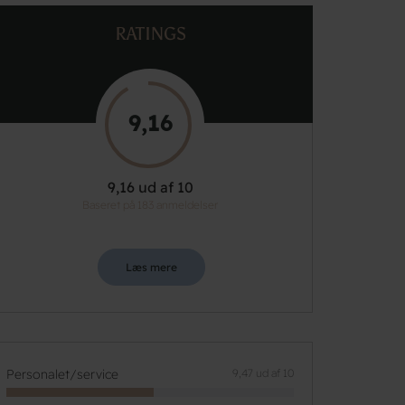
RATINGS
9,16
9,16 ud af 10
Baseret på 183 anmeldelser
Læs mere
Personalet/service
9,47 ud af 10