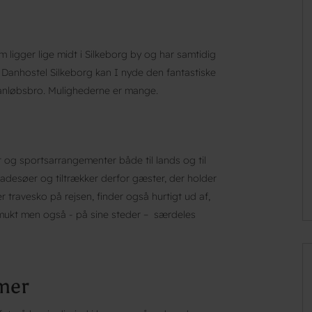
 ligger lige midt i Silkeborg by og har samtidig
Danhostel Silkeborg kan I nyde den fantastiske
s anløbsbro. Mulighederne er mange.
er og sportsarrangementer både til lands og til
adesøer og tiltrækker derfor gæster, der holder
r travesko på rejsen, finder også hurtigt ud af,
smukt men også - på sine steder – særdeles
mmer