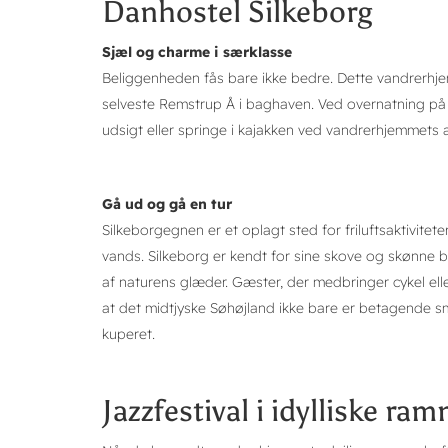
Danhostel Silkeborg
Sjæl og charme i særklasse
Beliggenheden fås bare ikke bedre. Dette vandrerhjem
selveste Remstrup Å i baghaven. Ved overnatning på 
udsigt eller springe i kajakken ved vandrerhjemmet
Gå ud og gå en tur
Silkeborgegnen er et oplagt sted for friluftsaktivitet
vands. Silkeborg er kendt for sine skove og skønne b
af naturens glæder. Gæster, der medbringer cykel elle
at det midtjyske Søhøjland ikke bare er betagende 
kuperet.
Jazzfestival i idylliske ra