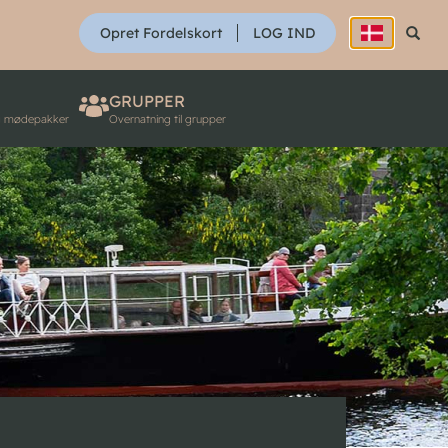
SØG
Opret Fordelskort
LOG IND
Søg
GRUPPER
g mødepakker
Overnatning til grupper