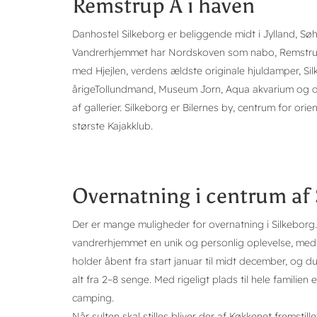
Remstrup Å i haven
Danhostel Silkeborg er beliggende midt i Jylland, Søh
Vandrerhjemmet har Nordskoven som nabo, Remstrup 
med Hjejlen, verdens ældste originale hjuldamper,
årigeTollundmand, Museum Jorn, Aqua akvarium og d
af gallerier. Silkeborg er Bilernes by, centrum for o
største Kajakklub.
Overnatning i centrum af 
Der er mange muligheder for overnatning i Silkeborg.
vandrerhjemmet en unik og personlig oplevelse, med
holder åbent fra start januar til midt december, og d
alt fra 2–8 senge. Med rigeligt plads til hele familien er
camping.
Når sulten skal stilles bliver der af Køkkenet fremst