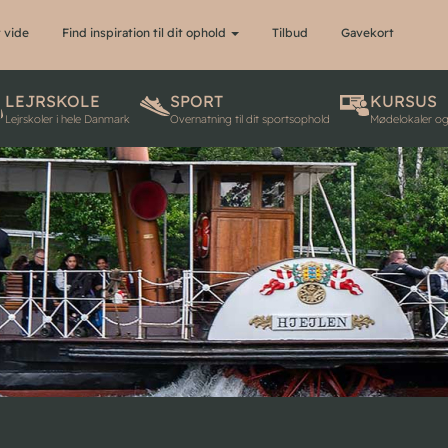
 vide
Find inspiration til dit ophold
Tilbud
Gavekort
LEJRSKOLE
SPORT
KURSUS
Lejrskoler i hele Danmark
Overnatning til dit sportsophold
Mødelokaler o