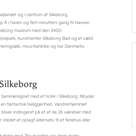
øjlandet og i centrum af Silkeborg.
Å i haven og fem minutters gang til Havnen
 Silkeborg museum med den 2400-
yrepark, Kunstcenter Silkeborg Bad og et væld
rienteringsløb, mountainbike og har Danmarks
Silkeborg
 Sammenlignet med et hotel i Silkeborg, tilbyder
 en fantastisk beliggenhed. Vandrerhjemmet
u bliver indlogeret på et af de 26 værelser med
 stedet et oplagt alternativ til et feriehus eller
illet dejlig mad ”fra-bunden-og-med-gode-