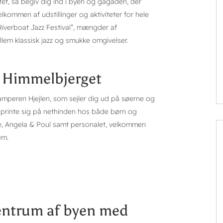
t, så begiv dig ind i byen og gågaden, der
kommen af udstillinger og aktiviteter for hele
”Riverboat Jazz Festival”, mængder af
lem klassisk jazz og smukke omgivelser.
g Himmelbjerget
mperen Hjejlen, som sejler dig ud på søerne og
il printe sig på nethinden hos både børn og
e, Angela & Poul samt personalet, velkommen
em.
centrum af byen med