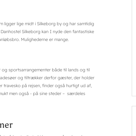
 ligger lige midt i Silkeborg by og har samtidig
Danhostel Silkeborg kan I nyde den fantastiske
s anløbsbro. Mulighederne er mange.
er og sportsarrangementer både til lands og til
adesøer og tiltrækker derfor gæster, der holder
r travesko på rejsen, finder også hurtigt ud af,
smukt men også - på sine steder – særdeles
mmer