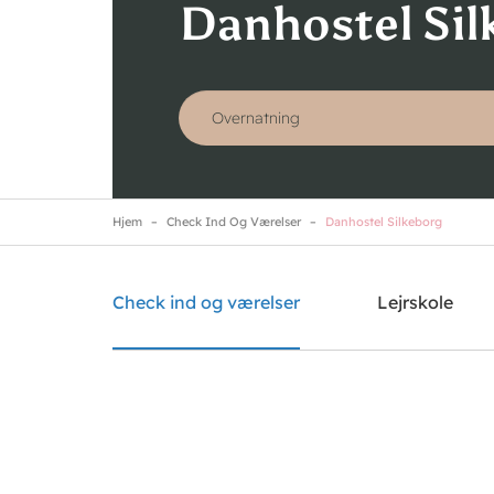
Danhostel Sil
Hjem
Check Ind Og Værelser
Danhostel Silkeborg
Danhostel Silkeborg
Brug for hjælp? Ring
+45 8682 3642
Check ind og værelser
Lejrskole