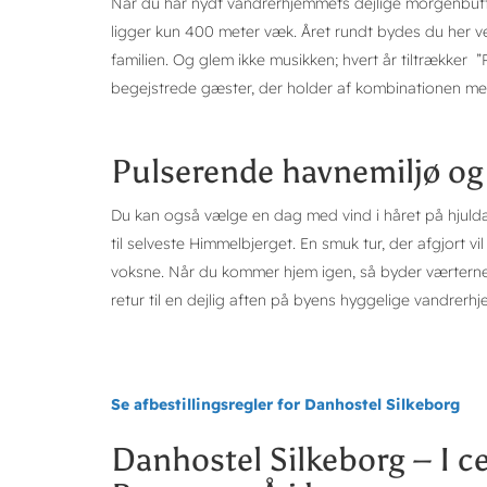
Når du har nydt vandrerhjemmets dejlige morgenbuffe
ligger kun 400 meter væk. Året rundt bydes du her vel
familien. Og glem ikke musikken; hvert år tiltrækker 
begejstrede gæster, der holder af kombinationen mel
Pulserende havnemiljø o
Du kan også vælge en dag med vind i håret på hjulda
til selveste Himmelbjerget. En smuk tur, der afgjort v
voksne. Når du kommer hjem igen, så byder værtern
retur til en dejlig aften på byens hyggelige vandrerhj
Se afbestillingsregler for Danhostel Silkeborg
Danhostel Silkeborg – I 