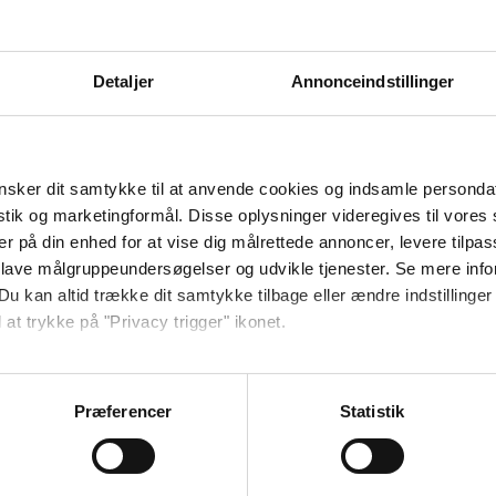
Danhostel Silkeborg
Detaljer
Annonceindstillinger
Kære Britt, tak for jeres bedømmelse af vores vandrerhjem. Det glæder os at I h
byde jer velkommen tilbage en anden gang. Rigtig god sommer. Hilsen Angela
sker dit samtykke til at anvende cookies og indsamle personda
istik og marketingformål. Disse oplysninger videregives til vore
0 ud af 10
er på din enhed for at vise dig målrettede annoncer, levere tilpas
 lave målgruppeundersøgelser og udvikle tjenester. Se mere inf
 og smilende personale. Dejlig morgenmad.
Du kan altid trække dit samtykke tilbage eller ændre indstillinger
 at trykke på "Privacy trigger" ikonet.
Danhostel Silkeborg
så gerne:
sninger om din placering, der kan være nøjagtig inden for få me
Præferencer
Statistik
Kære Peter med familie, tak for jeres bedømmelse af vores vandrerhjem. Det gl
 baseret på en scanning af dens unikke karakteristika (fingerprin
ikke mindst vores morgenbuffet og service. Vi håber, vi kan byde jer velkom
Hilsen Angela
ebsitet.