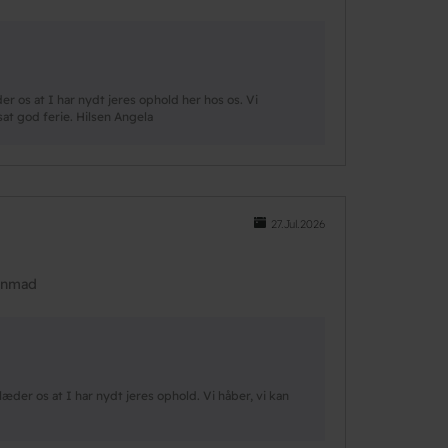
 os at I har nydt jeres ophold her hos os. Vi
at god ferie. Hilsen Angela
27.Jul.2026
genmad
der os at I har nydt jeres ophold. Vi håber, vi kan