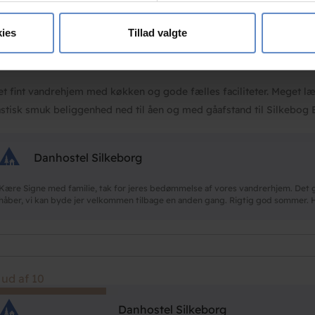
se vores indhold og annoncer, til at vise dig funktioner til sociale
oplysninger om din brug af vores hjemmeside med vores partnere i
ies
Tillad valgte
ysepartnere. Vores partnere kan kombinere disse data med andr
 ud af 10
et fra din brug af deres tjenester.
t fint vandrehjem med køkken og gode fælles faciliteter. Meget 
astisk smuk beliggenhed ned til åen og med gåafstand til Silkebog 
Danhostel Silkeborg
Kære Signe med familie, tak for jeres bedømmelse af vores vandrerhjem. Det gl
håber, vi kan byde jer velkommen tilbage en anden gang. Rigtig god sommer. 
 ud af 10
Danhostel Silkeborg