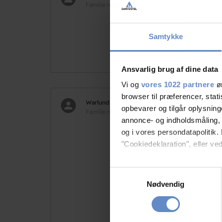
Familie med børn, DK
Samtykke
Ansvarlig brug af dine data
Vi og
vores 1022 partnere
øn
browser til præferencer, stat
Warlund
10,0
opbevarer og tilgår oplysning
Familie med børn, DK
annonce- og indholdsmåling,
Søde
og i vores persondatapolitik. 
"Cookiedeklaration", eller ved
Hvis du tillader det, vil vi og
Samtykkevalg
Indsamle præcise oply
Nødvendig
Identificere din enhed
Dine valg anvendes på hele w