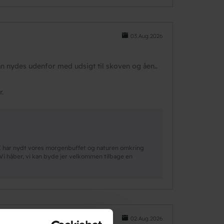
03.Aug.2026
n nydes udenfor med udsigt til skoven og åen..
r.
I har nydt vores morgenbuffet og naturen omkring
. Vi håber, vi kan byde jer velkommen tilbage en
02.Aug.2026