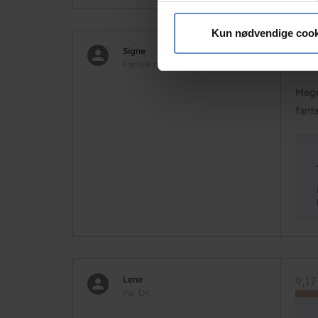
Vi bruger cookies til at tilpas
vores trafik. Vi deler også 
Kun nødvendige cook
annonceringspartnere og anal
Signe
9,17
dem, eller som de har indsaml
Familie med børn, DK
Mege
fant
Lene
9,17
Par, DK