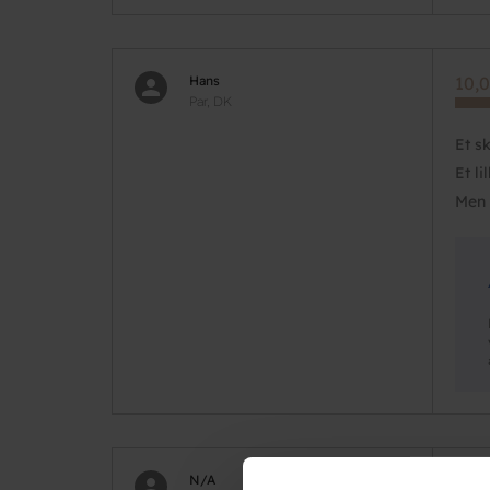
Hans
10,0
Par, DK
Et s
Et li
Men 
N/A
8,33