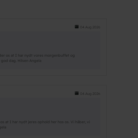
04.Aug.2026
der os at I har nydt vores morgenbuffet og
g god dag. Hilsen Angela
04.Aug.2026
 at I har nydt jeres ophold her hos os. Vi håber, vi
gela