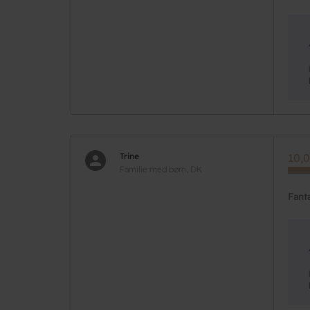
Trine
10,0
Familie med børn, DK
Fant