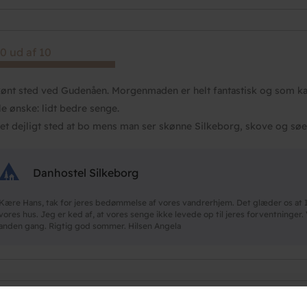
0 ud af 10
kønt sted ved Gudenåen. Morgenmaden er helt fantastisk og som ka
lle ønske: lidt bedre senge.
et dejligt sted at bo mens man ser skønne Silkeborg, skove og søe
Danhostel Silkeborg
Kære Hans, tak for jeres bedømmelse af vores vandrerhjem. Det glæder os at 
vores hus. Jeg er ked af, at vores senge ikke levede op til jeres forventninger
anden gang. Rigtig god sommer. Hilsen Angela
 ud af 10