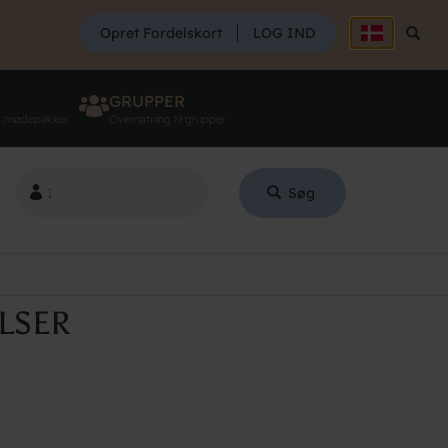
SØG
Opret Fordelskort
LOG IND
Søg
GRUPPER
g mødepakker
Overnatning til grupper
Søg
LSER