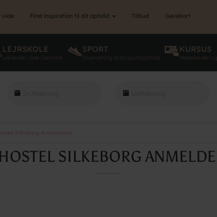
 vide
Find inspiration til dit ophold
Tilbud
Gavekort
LEJRSKOLE
SPORT
KURSUS
Lejrskoler i hele Danmark
Overnatning til dit sportsophold
Mødelokaler o
ostel Silkeborg Anmeldelser
HOSTEL SILKEBORG ANMELDE