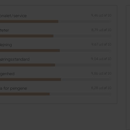
onalet/service
9,46 ud af 10
iteter
8,79 ud af 10
lejning
9,67 ud af 10
øringsstandard
9,04 ud af 10
ggenhed
9,86 ud af 10
ta for pengene
8,28 ud af 10