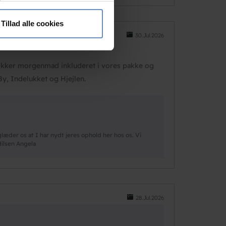
 medier og til at analysere
nden for sociale medier,
Tillad alle cookies
e oplysninger, du har givet
30.Jul.2026
lækker morgenmad inkluderet i vores pakke og
By, Indelukket og Hjejlen.
æder os at I har nydt jeres ophold her hos os. Vi
Hilsen Angela
28.Jul.2026