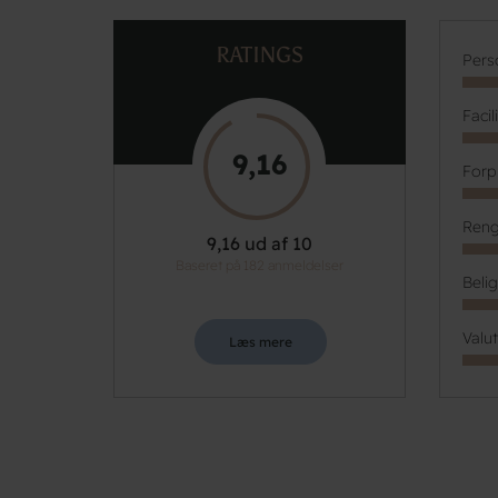
RATINGS
Pers
Facil
9,16
Forp
Reng
9,16 ud af 10
Baseret på 182 anmeldelser
Beli
Valu
Læs mere