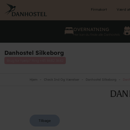
Skip
to
Firmakort
Værd at
main
content
OVERNATNING
Her kan du finde alle Danhostels
Danhostel Silkeborg
Brug for hjælp? Ring
+45 8682 3642
Hjem
Check Ind Og Værelser
Danhostel Silkeborg
Danh
DAN
Tilbage