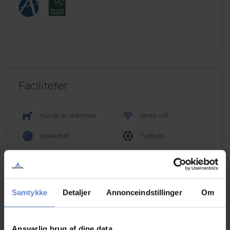
Faciliteter
Hunde er velkomne
Gratis wifi
Basketball
Fodbold
Golf
Gratis parkering
Svømmehal
Samtykke
Detaljer
Annonceindstillinger
Om
Læs mere
Ansvarlig brug af dine data