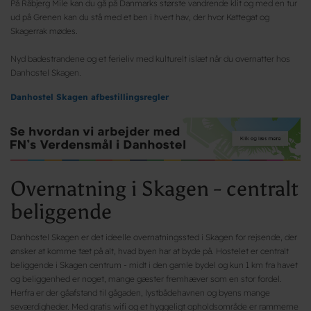
På Råbjerg Mile kan du gå på Danmarks største vandrende klit og med en tur
ud på Grenen kan du stå med et ben i hvert hav, der hvor Kattegat og
Skagerrak mødes.
Nyd badestrandene og et ferieliv med kulturelt islæt når du overnatter hos
Danhostel Skagen.
Danhostel Skagen afbestillingsregler
Overnatning i Skagen - centralt
beliggende
Danhostel Skagen er det ideelle overnatningssted i Skagen for rejsende, der
ønsker at komme tæt på alt, hvad byen har at byde på. Hostelet er centralt
beliggende i Skagen centrum - midt i den gamle bydel og kun 1 km fra havet
og beliggenhed er noget, mange gæster fremhæver som en stor fordel.
Herfra er der gåafstand til gågaden, lystbådehavnen og byens mange
seværdigheder. Med gratis wifi og et hyggeligt opholdsområde er rammerne