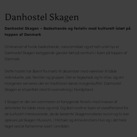
Danhostel Skagen
Danhostel Skagen – Badestrande og ferieliv med kulturelt islæt på
toppen af Danmark
Omkranset af hvide badestrande, naturområder og et helt unikt lys er
Danhostel Skagen beliggende ganske tæt på centrum i byen på toppen af
Danmark.
Dette hostel har åbent fra marts til december med værelser til både
individuelle, par, familier og grupper. Der er legeplads og tv-stue, og om
morgenen serveres der en traditionel dansk morgenbuffet. Danhostel
Skagen er et perfekt sted til overnatning i Nordjylland.
I Skagen er der om sommeren et forrygende ferieliv med masser af
aktiviteter for både store og små. Og året rundt er byen et slaraffenland for
de kulturelt interesserede, da de berømte Skagensmaleres kunst og liv kan
opleves på Skagen Museum, i Michael og Anna Anchers Hus og i det hele
taget ved at fornemme lyset i området.