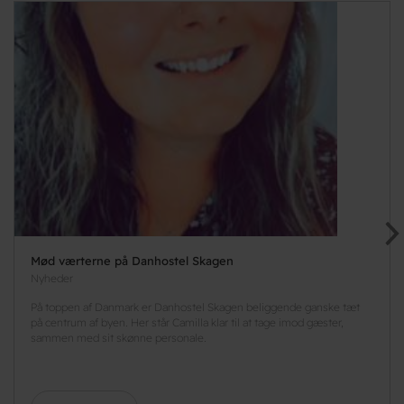
Mød værterne på Danhostel Skagen
Nyheder
På toppen af Danmark er Danhostel Skagen beliggende ganske tæt
på centrum af byen. Her står Camilla klar til at tage imod gæster,
sammen med sit skønne personale.