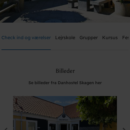
Danhostel Skagen
Check ind og værelser
Lejrskole
Grupper
Kursus
Fes
Brug for hjælp? Ring
+45 9844 2200
Billeder
Søg
Se billeder fra Danhostel Skagen her