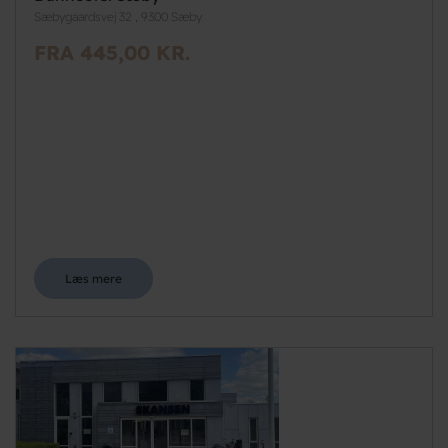
Sæbygaardsvej 32 , 9300 Sæby
FRA 445,00 KR.
Læs mere