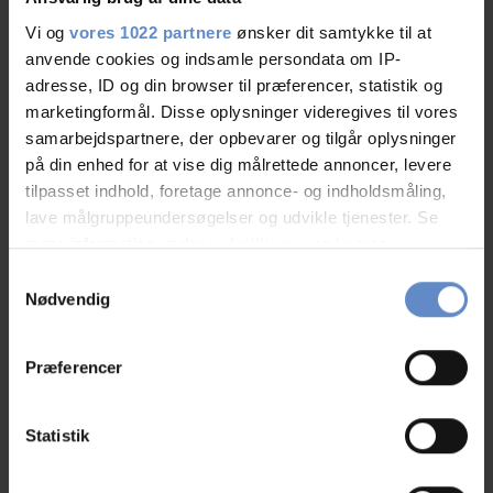
Vi og
vores 1022 partnere
ønsker dit samtykke til at
anvende cookies og indsamle persondata om IP-
RATINGS
adresse, ID og din browser til præferencer, statistik og
marketingformål. Disse oplysninger videregives til vores
samarbejdspartnere, der opbevarer og tilgår oplysninger
på din enhed for at vise dig målrettede annoncer, levere
8,70
tilpasset indhold, foretage annonce- og indholdsmåling,
lave målgruppeundersøgelser og udvikle tjenester. Se
mere information under
indstillinger
og i vores
8,70 ud af 10
persondatapolitik. Du kan altid trække dit samtykke
Samtykkevalg
Baseret på 80 anmeldelser
tilbage eller ændre indstillinger fra vores
Nødvendig
"Cookiedeklaration", eller ved at trykke på "Privacy
trigger" ikonet.
Læs mere
Præferencer
Hvis du tillader det, vil vi også gerne:
Indsamle præcise oplysninger om din placering,
Statistik
der kan være nøjagtig inden for få meter
Personalet/service
9,16 ud af 10
Identificere din enhed baseret på en scanning af