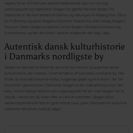
regnes for en af Danmarks bedste badestrande og er et naturligt
samlingspunkt og mødested i Skagen for gæster fra hele landet. Fra
Danhostel er der kort afstand til Grenen og naturligvis til Råbjerg Mile. Gå en
tur til Østerby og oplev Skagens historiske fiskerkultur, eller besøg Skagens
Museum. Siden Skagensmalernes tid har Skagen tiltrukket kunstnere og
kulturelskere, og den ånd lever i bedste velgående den dag i dag.
Autentisk dansk kulturhistorie
i Danmarks nordligste by
Skagen er ikke blot et feriemål, det er en by med en rig autentisk dansk
kulturhistorie, der mærkes i hvert et hjørne af Danmarks nordligste by. Her
finder du levende brasserie-kultur, hyggelige gader og et kulturliv, der har
blomstret i generationer. Danhostel Skagen er din indkvartering midt i det
hele, med et dejligt værelse som udgangspunkt for alt, hvad Skagen har at
tilbyde. Uanset om du leder efter et sted at overnatte i Skagen på et
weekendophold eller blot et godt sted at sove, giver Danhostel en autentisk
oplevelse tæt på alt, hvad du søger.