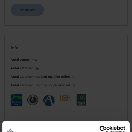
Se priser
Info
Antal senge
124
Antal værelser
36
Antal værelser med bad og/eller toilet
36
Antal værelser uden bad og/eller toilet
0