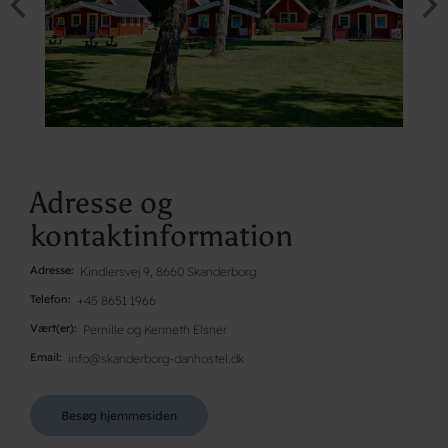
Adresse og
kontaktinformation
Adresse
Kindlersvej 9, 8660 Skanderborg
Telefon
+45 8651 1966
Vært(er)
Pernille og Kenneth Elsner
Email
info@skanderborg-danhostel.dk
Besøg hjemmesiden