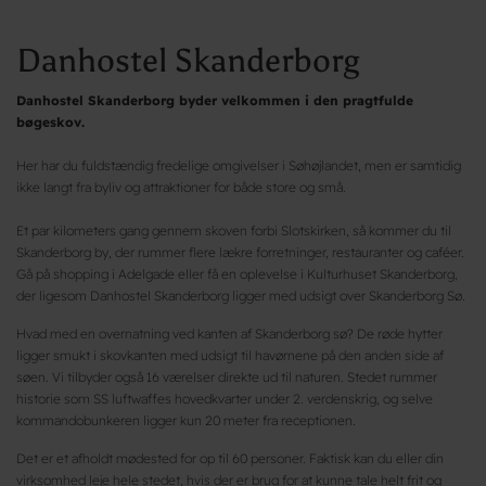
Danhostel Skanderborg
Danhostel Skanderborg byder velkommen i den pragtfulde
bøgeskov.
Her har du fuldstændig fredelige omgivelser i Søhøjlandet, men er samtidig
ikke langt fra byliv og attraktioner for både store og små.
Et par kilometers gang gennem skoven forbi Slotskirken, så kommer du til
Skanderborg by, der rummer flere lækre forretninger, restauranter og caféer.
Gå på shopping i Adelgade eller få en oplevelse i Kulturhuset Skanderborg,
der ligesom Danhostel Skanderborg ligger med udsigt over Skanderborg Sø.
Hvad med en overnatning ved kanten af Skanderborg sø? De røde hytter
ligger smukt i skovkanten med udsigt til havørnene på den anden side af
søen. Vi tilbyder også 16 værelser direkte ud til naturen. Stedet rummer
historie som SS luftwaffes hovedkvarter under 2. verdenskrig, og selve
kommandobunkeren ligger kun 20 meter fra receptionen.
Det er et afholdt mødested for op til 60 personer. Faktisk kan du eller din
virksomhed leje hele stedet, hvis der er brug for at kunne tale helt frit og