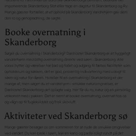
imponerende Skanderborg Slot eller tage en dagstur til Skanderborg og Ry.
Mange gæster fortæller, at et ophold på Skanderborg Vandrehjem gav dem
den ro og genopladning, de søgte.
Booke overnatning i
Skanderborg
Søger du overnatning i Skanderborg? Danhostel Skanderborg er et hyggeligt
vandrerhjem med billig overnatning direkte ved søen i Skanderborg. Alle
vores hytter og værelser har bad og toilet og adgang til fælles faciliteter som
opholdsrum og køkken, det er god, prisvenlig indkvartering med udsigt til
søen og natur for døren. Hoteller til en overnatning i Skanderborg er der
mange af, men søger du et vandrehjem i smukke naturomgivelser, er
Danhostel Skanderborg det oplagte valg. Her får du ro, natur og en personlig
velkomst med i pakken. Det er nemt at booke overnatning, overnat hos os
og vågn op til fuglekvidder og frisk skovluft.
Aktiviteter ved Skanderborg sø
Mange gæster besøger os om sommeren for at nyde de smukke omgivelser
ved vandet. Du kan bade i søen, leje en kano og padle roligt rundt på det