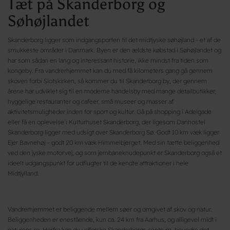
Tæt på Skanderborg og
Søhøjlandet
Skanderborg ligger som indgangsporten til det midtjyske søhøjland - et af de
smukkeste områder i Danmark. Byen er den ældste købstad i Søhøjlandet og
har som sådan en lang og interessant historie, ikke mindst fra tiden som
kongeby. Fra vandrerhjemmet kan du med få kilometers gang gå gennem
skoven forbi Slotskirken, så kommer du til Skanderborg by, der gennem
årene har udviklet sig til en moderne handelsby med mange detailbutikker,
hyggelige restauranter og cafeer, små museer og masser af
aktivitetsmuligheder inden for sport og kultur. Gå på shopping i Adelgade
eller få en oplevelse i Kulturhuset Skanderborg, der ligesom Danhostel
Skanderborg ligger med udsigt over Skanderborg Sø. Godt 10 km væk ligger
Ejer Bavnehøj – godt 20 km væk Himmelbjerget. Med sin tætte beliggenhed
ved den jyske motorvej, og som jernbaneknudepunkt er Skanderborg også et
ideelt udgangspunkt for udflugter til de kendte attraktioner i hele
Midtjylland.
Vandrerhjemmet er beliggende mellem søer og omgivet af skov og natur.
Beliggenheden er enestående, kun ca. 24 km fra Aarhus, og alligevel midt i
naturens ro. Herfra kan du udforske Skanderborgs centrum, beundre det