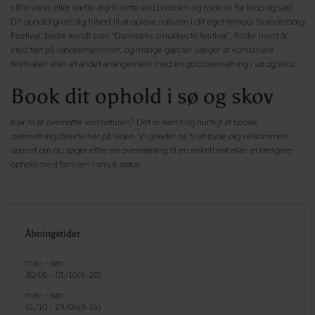
stille vand, eller sætte dig til rette ved bredden og nyde ro for krop og sjæl.
Dit ophold giver dig frihed til at opleve naturen i dit eget tempo. Skanderborg
Festival, bedre kendt som "Danmarks smukkeste festival", finder hvert år
sted tæt på vandrerhjemmet, og mange gæster vælger at kombinere
festivalen eller et andet arrangement med en god overnatning i sø og skov.
Book dit ophold i sø og skov
Klar til at overnatte ved naturen? Det er nemt og hurtigt at booke
overnatning direkte her på siden. Vi glæder os til at byde dig velkommen,
uanset om du søger efter en overnatning til en enkelt nat eller et længere
ophold med familien i smuk natur.
Åbningstider
man - søn
30/06
-
01/10
(
8-20
)
man - søn
01/10
-
29/06
(
8-16
)