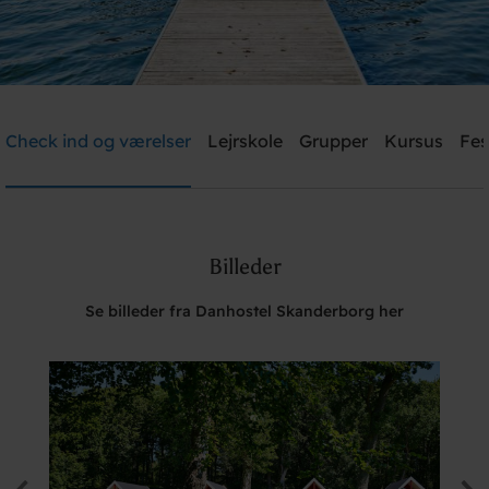
Danhostel Skanderborg
Check ind og værelser
Lejrskole
Grupper
Kursus
Fes
Brug for hjælp? Ring
+45 8651 1966
Billeder
Søg
Se billeder fra Danhostel Skanderborg her