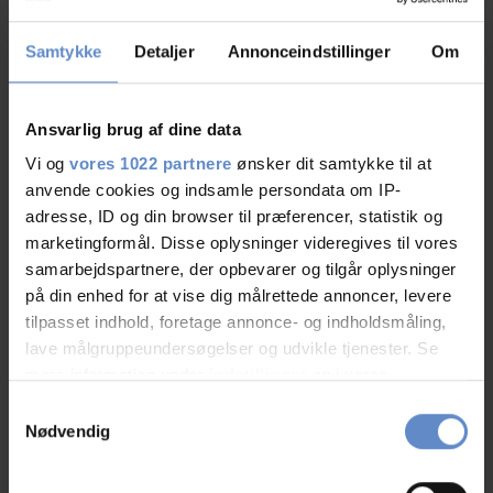
Faciliteter
Samtykke
Detaljer
Annonceindstillinger
Om
Hunde er velkomne
Gratis wifi
Ansvarlig brug af dine data
Ladestander | EON
Gratis parkering
Vi og
vores 1022 partnere
ønsker dit samtykke til at
anvende cookies og indsamle persondata om IP-
Hytter
Tv på værelset
adresse, ID og din browser til præferencer, statistik og
marketingformål. Disse oplysninger videregives til vores
samarbejdspartnere, der opbevarer og tilgår oplysninger
Læs mere
på din enhed for at vise dig målrettede annoncer, levere
tilpasset indhold, foretage annonce- og indholdsmåling,
lave målgruppeundersøgelser og udvikle tjenester. Se
mere information under
indstillinger
og i vores
RATINGS
persondatapolitik. Du kan altid trække dit samtykke
Samtykkevalg
tilbage eller ændre indstillinger fra vores
Nødvendig
"Cookiedeklaration", eller ved at trykke på "Privacy
trigger" ikonet.
8,91