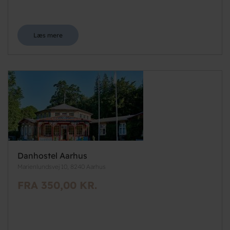
Læs mere
Danhostel Aarhus
Marienlundsvej 10, 8240 Aarhus
FRA 350,00 KR.