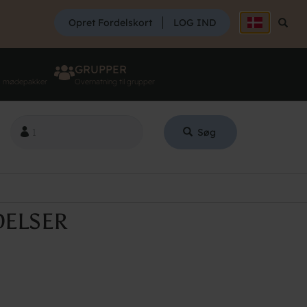
SØG
Opret Fordelskort
LOG IND
Søg
GRUPPER
g mødepakker
Overnatning til grupper
Søg
DELSER