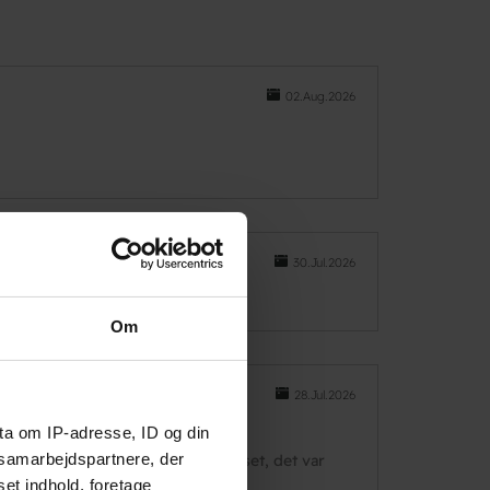
02.Aug.2026
30.Jul.2026
Om
28.Jul.2026
ta om IP-adresse, ID og din
s samarbejdspartnere, der
et brugt håndklæde på badeværelset, det var
set indhold, foretage