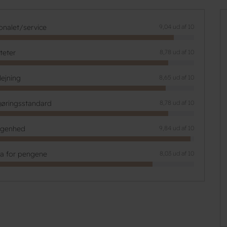
onalet/service
9,04 ud af 10
iteter
8,78 ud af 10
lejning
8,65 ud af 10
øringsstandard
8,78 ud af 10
ggenhed
9,84 ud af 10
ta for pengene
8,03 ud af 10