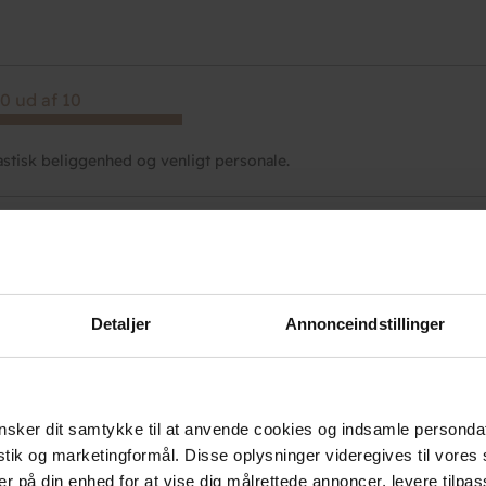
0 ud af 10
astisk beliggenhed og venligt personale.
 ud af 10
Detaljer
Annonceindstillinger
 ud af 10
sker dit samtykke til at anvende cookies og indsamle personda
istik og marketingformål. Disse oplysninger videregives til vore
r fin hytte, lækker morgenmad og sødt personale - dog hang der 
er på din enhed for at vise dig målrettede annoncer, levere tilpas
 så charmerende