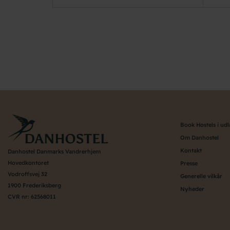
Pagination
Book Hostels i ud
Om Danhostel
Kontakt
Danhostel Danmarks Vandrerhjem
Hovedkontoret
Presse
Vodroffsvej 32
Generelle vilkår
1900 Frederiksberg
Nyheder
CVR nr: 62568011