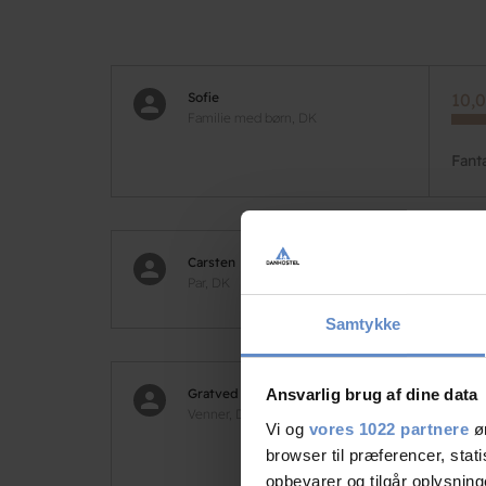
Sofie
10,0
Familie med børn, DK
Fant
Carsten
7,50
Par, DK
Samtykke
Gratved
9,58
Ansvarlig brug af dine data
Venner, DK
Vi og
vores 1022 partnere
øn
browser til præferencer, stat
Supe
opbevarer og tilgår oplysning
ikke