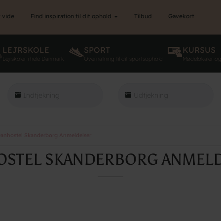
 vide
Find inspiration til dit ophold
Tilbud
Gavekort
LEJRSKOLE
SPORT
KURSUS
Lejrskoler i hele Danmark
Overnatning til dit sportsophold
Mødelokaler o
anhostel Skanderborg Anmeldelser
STEL SKANDERBORG ANMEL