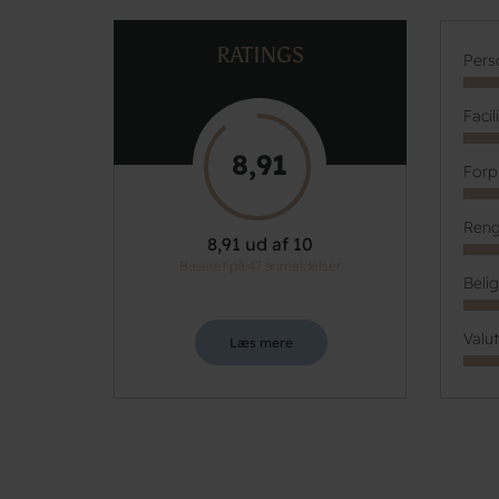
RATINGS
Pers
Facil
8,91
Forp
Reng
8,91 ud af 10
Baseret på 47 anmeldelser
Beli
Valu
Læs mere