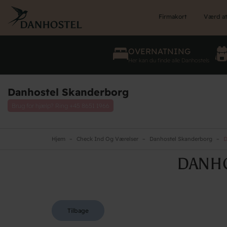
Skip
to
Firmakort
Værd at
main
content
OVERNATNING
Her kan du finde alle Danhostels
Danhostel Skanderborg
Brug for hjælp? Ring
+45 8651 1966
Hjem
Check Ind Og Værelser
Danhostel Skanderborg
D
DANHO
Tilbage