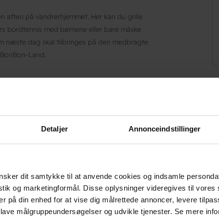
en aften på vandrerhjemmet. Her kan du grille
ndørs bordtennis med børnene eller bare måske
om næste dag skal tilbringes på den medbragte
g i BonBon-Land.
Detaljer
Annonceindstillinger
oderne rammer ved Stevns Klint
sker dit samtykke til at anvende cookies og indsamle personda
istik og marketingformål. Disse oplysninger videregives til vore
er på din enhed for at vise dig målrettede annoncer, levere tilpas
Danhostel Stevns i rolige omgivelser centralt i
 lave målgruppeundersøgelser og udvikle tjenester. Se mere inf