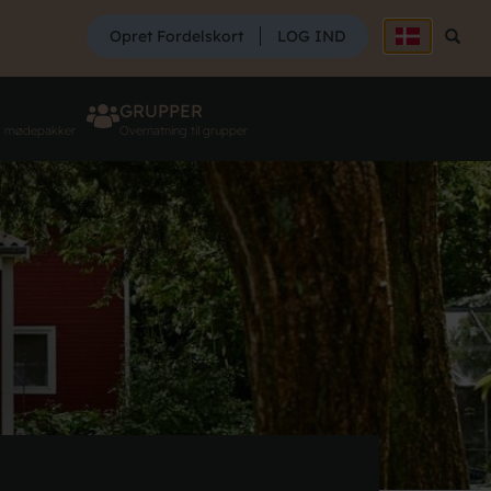
SØG
Opret Fordelskort
LOG IND
Søg
GRUPPER
g mødepakker
Overnatning til grupper