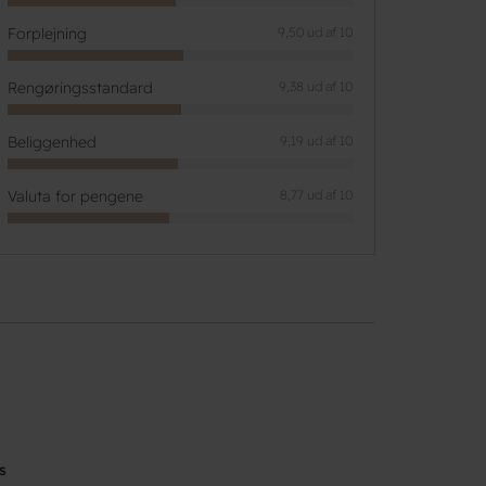
Forplejning
9,50 ud af 10
Rengøringsstandard
9,38 ud af 10
Beliggenhed
9,19 ud af 10
Valuta for pengene
8,77 ud af 10
s