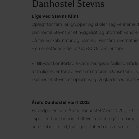
Danhostel Stevns
Lige ved Stevns Klint
Oplagt for familier, grupper og skoler. Tag vennerne, 
Danhostel Stevns er et hyggeligt og uformelt vandreh
på fællesskab, natur og nærhed. Her får I overnatnin
– en enestående del af UNESCOs verdensarv.
Vi tilbyder komfortable værelser, gode fællesområder
af muligheder for oplevelser i naturen. Uanset om I vi
Danhostel Stevns et oplagt valg. Vi glæder os til at 
Årets Danhostel vært 2025
Hovedprisen som Årets Danhostel Vært 2025 gik til 
i spidsen har Danhostel Stevns gennemgået en impo
hun skabt et sted, hvor gæstfrihed og nærvær er i 