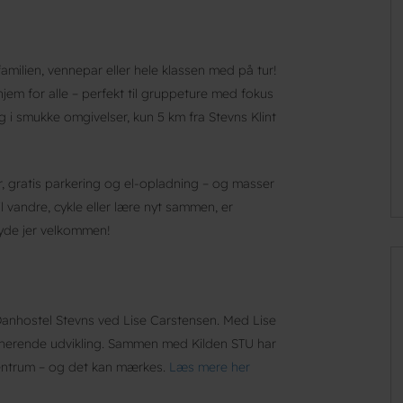
familien, vennepar eller hele klassen med på tur!
jem for alle – perfekt til gruppeture med fokus
g i smukke omgivelser, kun 5 km fra Stevns Klint
, gratis parkering og el-opladning – og masser
l vandre, cykle eller lære nyt sammen, er
byde jer velkommen!
Danhostel Stevns ved Lise Carstensen. Med Lise
nerende udvikling. Sammen med Kilden STU har
centrum – og det kan mærkes.
Læs mere her