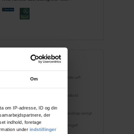
Faciliteter
Hunde er
Gratis wifi
Om
velkomne
Ladestander |
Fodbold
Clever
ta om IP-adresse, ID og din
Gratis parkering
Handicap venligt
s samarbejdspartnere, der
set indhold, foretage
Hytter
Minigolf
ormation under
indstillinger