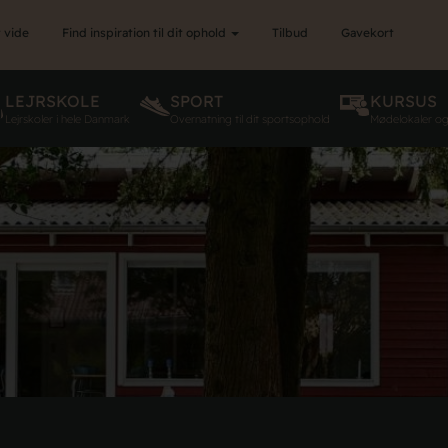
 vide
Find inspiration til dit ophold
Tilbud
Gavekort
LEJRSKOLE
SPORT
KURSUS
Lejrskoler i hele Danmark
Overnatning til dit sportsophold
Mødelokaler o