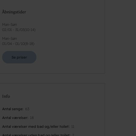
Åbningstider
Man-Søn
02/01
-
31/03
(
10-14
)
Man-Søn
01/04
-
01/10
(
8-18
)
Se priser
Info
Antal senge
63
Antal værelser
18
Antal værelser med bad og/eller toilet
11
Antal værelser uden bad og/eller toilet
7