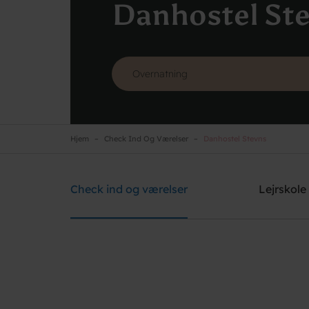
Danhostel St
Hjem
Check Ind Og Værelser
Danhostel Stevns
Danhostel Stevns
Brug for hjælp? Ring
+45 5650 2022
Check ind og værelser
Lejrskole