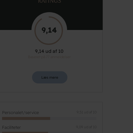
RATINGS
9,14
9,14 ud af 10
Baseret på 77 anmeldelser
Læs mere
Personalet/service
9,51 ud af 10
Faciliteter
9,09 ud af 10