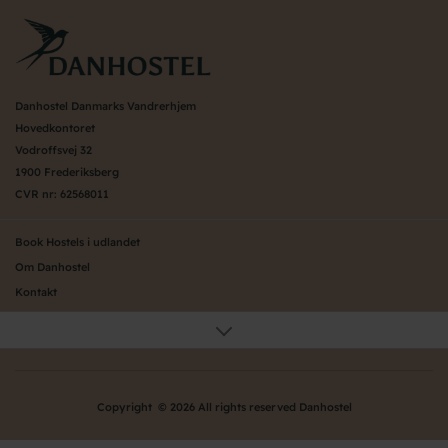
Danhostel Danmarks Vandrerhjem
Hovedkontoret
Vodroffsvej 32
1900 Frederiksberg
CVR nr: 62568011
Book Hostels i udlandet
Om Danhostel
Kontakt
Presse
Generelle vilkår
Nyheder
Organisation (hovedkontor)
Copyright © 2026 All rights reserved Danhostel
Værd at vide om Danhostel