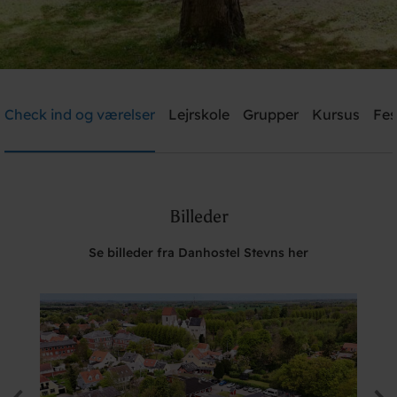
Danhostel Stevns
Check ind og værelser
Lejrskole
Grupper
Kursus
Fes
Brug for hjælp? Ring
+45 5650 2022
Billeder
Søg
Se billeder fra Danhostel Stevns her