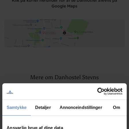
Klik på kortet herunder for at se Danhostel Stevns på
Google Maps
Mere om Danhostel Stevns
Artikler, pressemeddelelser og spændende nyheder
Samtykke
Detaljer
Annonceindstillinger
Om
Ansvarlig brug af dine data