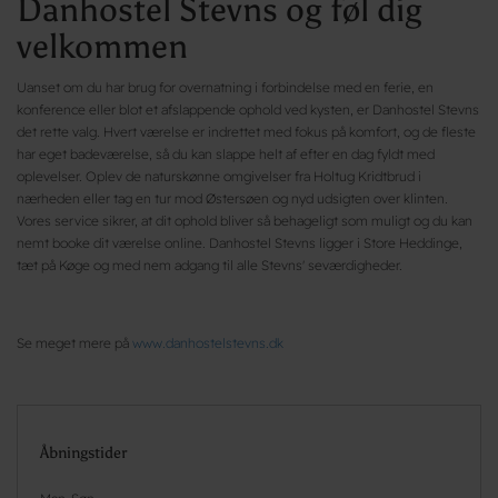
Danhostel Stevns og føl dig
velkommen
Uanset om du har brug for overnatning i forbindelse med en ferie, en
konference eller blot et afslappende ophold ved kysten, er Danhostel Stevns
det rette valg. Hvert værelse er indrettet med fokus på komfort, og de fleste
har eget badeværelse, så du kan slappe helt af efter en dag fyldt med
oplevelser. Oplev de naturskønne omgivelser fra Holtug Kridtbrud i
nærheden eller tag en tur mod Østersøen og nyd udsigten over klinten.
Vores service sikrer, at dit ophold bliver så behageligt som muligt og du kan
nemt booke dit værelse online. Danhostel Stevns ligger i Store Heddinge,
tæt på Køge og med nem adgang til alle Stevns' seværdigheder.
Se meget mere på
www.danhostelstevns.dk
Åbningstider