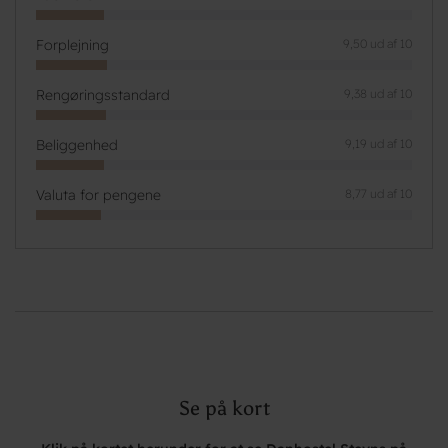
Forplejning
9,50 ud af 10
Rengøringsstandard
9,38 ud af 10
Beliggenhed
9,19 ud af 10
Valuta for pengene
8,77 ud af 10
Se på kort