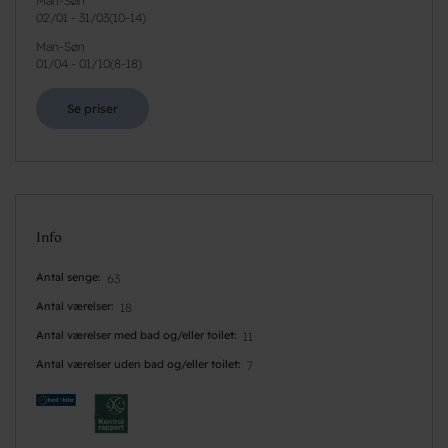
Man-Søn
02/01
-
31/03
(
10-14
)
Man-Søn
01/04
-
01/10
(
8-18
)
Se priser
Info
Antal senge
63
Antal værelser
18
Antal værelser med bad og/eller toilet
11
Antal værelser uden bad og/eller toilet
7