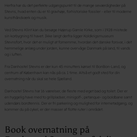
Herfra har du det perfekte udgangspunkt til de mange seværdigheder på
Stevns, hvad enten du er til gravhøje, forhistoriske fossiler - eller til moderne
kunsthåndværk og musik.
Ved Stevns Klint kan du besøge Højerup Gamle Kirke, som i 1928 mistede
sin korbygning til havet. Ikke langt derfra ligger Koldkrigsmuseum
Stevnsfort, hvor
det er muligt at fornemme, hvordan det danske forsvar, i det
hemmelige anlæg under jorden, kunne overvåge Danmark på land, til vands
og i luften.
Fra Danhostel Stevns er der kun 45 minutters kørsel til BonBon-Land, og
centrum af København kan nås på ca. 1 time. Altså et godt sted for din
overnatning når du skal se hele Sjælland.
Danhostel Stevns har 16 værelser, de fleste med eget bad og toilet. Der er
en hyggelig have med to grillpladser, minigolf-, petanque- og boldbane samt
udendørs bordtennis. Der er fri parkering og mulighed for internetadgang, og
kommer du på cykel, er der masser af flotte ruter i området.
Book overnatning på