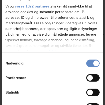
Vi og
vores 1022 partnere
ønsker dit samtykke til at
anvende cookies og indsamle persondata om IP-
adresse, ID og din browser til præferencer, statistik og
marketingformål. Disse oplysninger videregives til vores
samarbejdspartnere, der opbevarer og tilgår oplysninger
på din enhed for at vise dig målrettede annoncer, levere
tilpasset indhold, foretage annonce- og indholdsmåling,
lave målgruppeundersøgelser og udvikle tjenester. Se
Ting du skal opleve, når du overnatter på Danhostel Stevns
Nyheder
mere information under
indstillinger
og i vores
persondatapolitik. Du kan altid trække dit samtykke
Helt unik natur i form af UNESCO verdensarv, et kæmpe fort skjult
Samtykkevalg
under jorden, smukke kalkbrud, slotte og godser. Der er nok at opleve
tilbage eller ændre indstillinger fra vores
Nødvendig
på Stevns, når I overnatter på Danhostel Stevns
"Cookiedeklaration", eller ved at trykke på "Privacy
trigger" ikonet.
Læs mere
Præferencer
Hvis du tillader det, vil vi også gerne:
Indsamle præcise oplysninger om din placering,
Statistik
der kan være nøjagtig inden for få meter
Andre hostels i nærheden
Identificere din enhed baseret på en scanning af