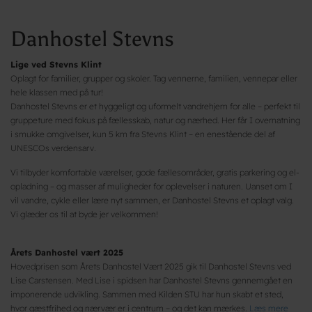
Danhostel Stevns
Lige ved Stevns Klint
Oplagt for familier, grupper og skoler. Tag vennerne, familien, vennepar eller
hele klassen med på tur!
Danhostel Stevns er et hyggeligt og uformelt vandrehjem for alle – perfekt til
gruppeture med fokus på fællesskab, natur og nærhed. Her får I overnatning
i smukke omgivelser, kun 5 km fra Stevns Klint – en enestående del af
UNESCOs verdensarv.
Vi tilbyder komfortable værelser, gode fællesområder, gratis parkering og el-
opladning – og masser af muligheder for oplevelser i naturen. Uanset om I
vil vandre, cykle eller lære nyt sammen, er Danhostel Stevns et oplagt valg.
Vi glæder os til at byde jer velkommen!
Årets Danhostel vært 2025
Hovedprisen som Årets Danhostel Vært 2025 gik til Danhostel Stevns ved
Lise Carstensen. Med Lise i spidsen har Danhostel Stevns gennemgået en
imponerende udvikling. Sammen med Kilden STU har hun skabt et sted,
hvor gæstfrihed og nærvær er i centrum – og det kan mærkes.
Læs mere