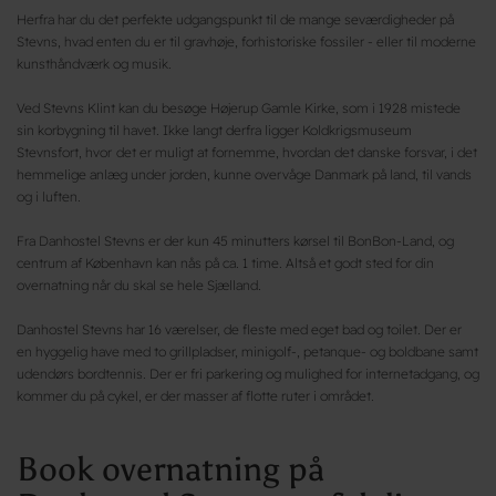
Herfra har du det perfekte udgangspunkt til de mange seværdigheder på
Stevns, hvad enten du er til gravhøje, forhistoriske fossiler - eller til moderne
kunsthåndværk og musik.
Ved Stevns Klint kan du besøge Højerup Gamle Kirke, som i 1928 mistede
sin korbygning til havet. Ikke langt derfra ligger Koldkrigsmuseum
Stevnsfort, hvor
det er muligt at fornemme, hvordan det danske forsvar, i det
hemmelige anlæg under jorden, kunne overvåge Danmark på land, til vands
og i luften.
Fra Danhostel Stevns er der kun 45 minutters kørsel til BonBon-Land, og
centrum af København kan nås på ca. 1 time. Altså et godt sted for din
overnatning når du skal se hele Sjælland.
Danhostel Stevns har 16 værelser, de fleste med eget bad og toilet. Der er
en hyggelig have med to grillpladser, minigolf-, petanque- og boldbane samt
udendørs bordtennis. Der er fri parkering og mulighed for internetadgang, og
kommer du på cykel, er der masser af flotte ruter i området.
Book overnatning på