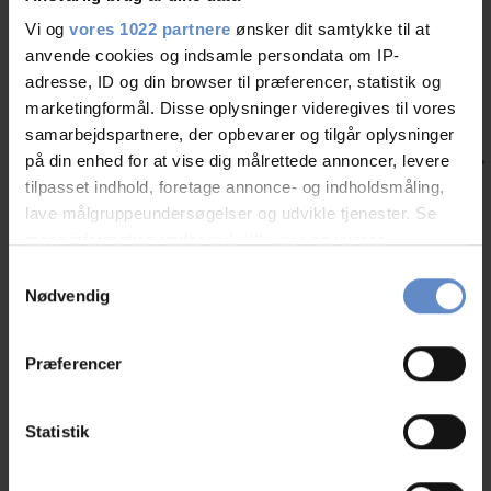
Vi og
vores 1022 partnere
ønsker dit samtykke til at
anvende cookies og indsamle persondata om IP-
adresse, ID og din browser til præferencer, statistik og
marketingformål. Disse oplysninger videregives til vores
samarbejdspartnere, der opbevarer og tilgår oplysninger
på din enhed for at vise dig målrettede annoncer, levere
tilpasset indhold, foretage annonce- og indholdsmåling,
lave målgruppeundersøgelser og udvikle tjenester. Se
Ting du skal opleve, når du overnatter på Danhostel Stevns
Nyheder
mere information under
indstillinger
og i vores
persondatapolitik. Du kan altid trække dit samtykke
Helt unik natur i form af UNESCO verdensarv, et kæmpe fort skjult
Samtykkevalg
under jorden, smukke kalkbrud, slotte og godser. Der er nok at opleve
tilbage eller ændre indstillinger fra vores
Nødvendig
på Stevns, når I overnatter på Danhostel Stevns
"Cookiedeklaration", eller ved at trykke på "Privacy
trigger" ikonet.
Læs mere
Præferencer
Hvis du tillader det, vil vi også gerne:
Indsamle præcise oplysninger om din placering,
Statistik
der kan være nøjagtig inden for få meter
Andre hostels i nærheden
Identificere din enhed baseret på en scanning af