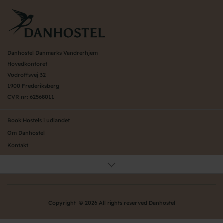
Danhostel Danmarks Vandrerhjem
Hovedkontoret
Vodroffsvej 32
1900 Frederiksberg
CVR nr: 62568011
Book Hostels i udlandet
Om Danhostel
Kontakt
Presse
Generelle vilkår
Nyheder
Organisation (hovedkontor)
Copyright © 2026 All rights reserved Danhostel
Værd at vide om Danhostel