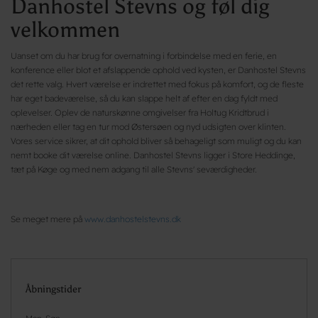
Danhostel Stevns og føl dig
velkommen
Uanset om du har brug for overnatning i forbindelse med en ferie, en
konference eller blot et afslappende ophold ved kysten, er Danhostel Stevns
det rette valg. Hvert værelse er indrettet med fokus på komfort, og de fleste
har eget badeværelse, så du kan slappe helt af efter en dag fyldt med
oplevelser. Oplev de naturskønne omgivelser fra Holtug Kridtbrud i
nærheden eller tag en tur mod Østersøen og nyd udsigten over klinten.
Vores service sikrer, at dit ophold bliver så behageligt som muligt og du kan
nemt booke dit værelse online. Danhostel Stevns ligger i Store Heddinge,
tæt på Køge og med nem adgang til alle Stevns' seværdigheder.
Se meget mere på
www.danhostelstevns.dk
Åbningstider