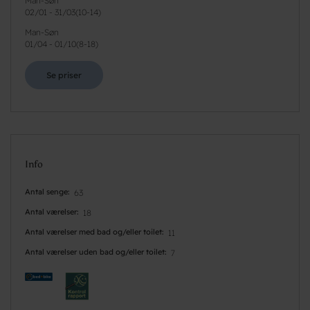
Man-Søn
02/01
-
31/03
(
10-14
)
Man-Søn
01/04
-
01/10
(
8-18
)
Se priser
Info
Antal senge
63
Antal værelser
18
Antal værelser med bad og/eller toilet
11
Antal værelser uden bad og/eller toilet
7