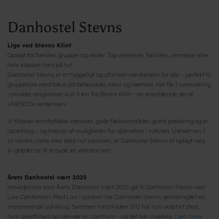
Danhostel Stevns
Lige ved Stevns Klint
Oplagt for familier, grupper og skoler. Tag vennerne, familien, vennepar eller
hele klassen med på tur!
Danhostel Stevns er et hyggeligt og uformelt vandrehjem for alle – perfekt til
gruppeture med fokus på fællesskab, natur og nærhed. Her får I overnatning
i smukke omgivelser, kun 5 km fra Stevns Klint – en enestående del af
UNESCOs verdensarv.
Vi tilbyder komfortable værelser, gode fællesområder, gratis parkering og el-
opladning – og masser af muligheder for oplevelser i naturen. Uanset om I
vil vandre, cykle eller lære nyt sammen, er Danhostel Stevns et oplagt valg.
Vi glæder os til at byde jer velkommen!
Årets Danhostel vært 2025
Hovedprisen som Årets Danhostel Vært 2025 gik til Danhostel Stevns ved
Lise Carstensen. Med Lise i spidsen har Danhostel Stevns gennemgået en
imponerende udvikling. Sammen med Kilden STU har hun skabt et sted,
hvor gæstfrihed og nærvær er i centrum – og det kan mærkes.
Læs mere