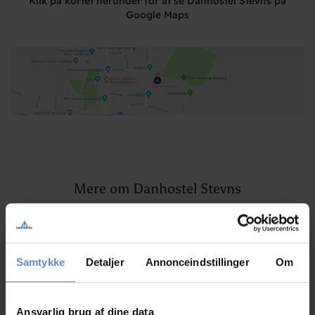
Klik på kortet herunder for at se Danhostel Stevns på
Google Maps
Mere om Danhostel Stevns
Artikler, pressemeddelelser og spændende nyheder
Samtykke
Detaljer
Annonceindstillinger
Om
Ansvarlig brug af dine data