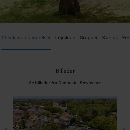
Danhostel Stevns
Check ind og værelser
Lejrskole
Grupper
Kursus
Fes
Brug for hjælp? Ring
+45 5650 2022
Billeder
Søg
Se billeder fra Danhostel Stevns her