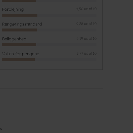
Forplejning
9,50 ud af 10
Rengøringsstandard
9,38 ud af 10
Beliggenhed
9,19 ud af 10
Valuta for pengene
8,77 ud af 10
s