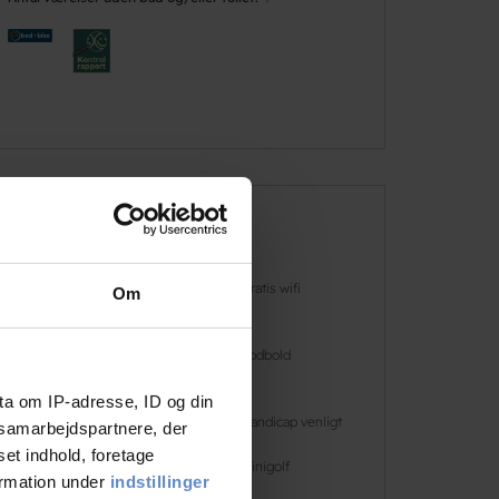
Faciliteter
Hunde er
Gratis wifi
Om
velkomne
Ladestander |
Fodbold
Clever
ta om IP-adresse, ID og din
Gratis parkering
Handicap venligt
s samarbejdspartnere, der
set indhold, foretage
Hytter
Minigolf
ormation under
indstillinger