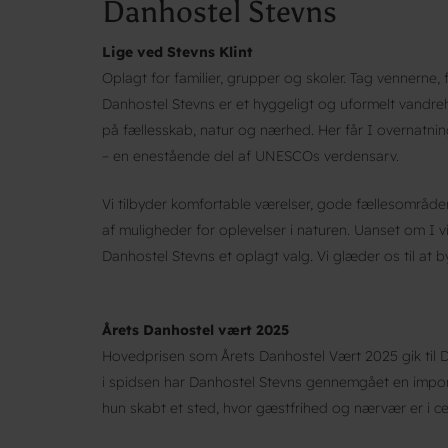
Danhostel Stevns
Lige ved Stevns Klint
Oplagt for familier, grupper og skoler. Tag vennerne, 
Danhostel Stevns er et hyggeligt og uformelt vandreh
på fællesskab, natur og nærhed. Her får I overnatnin
– en enestående del af UNESCOs verdensarv.
Vi tilbyder komfortable værelser, gode fællesområder
af muligheder for oplevelser i naturen. Uanset om I vi
Danhostel Stevns et oplagt valg. Vi glæder os til at 
Årets Danhostel vært 2025
Hovedprisen som Årets Danhostel Vært 2025 gik til 
i spidsen har Danhostel Stevns gennemgået en impo
hun skabt et sted, hvor gæstfrihed og nærvær er i 