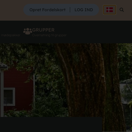
SØG
Opret Fordelskort
LOG IND
Søg
GRUPPER
g mødepakker
Overnatning til grupper