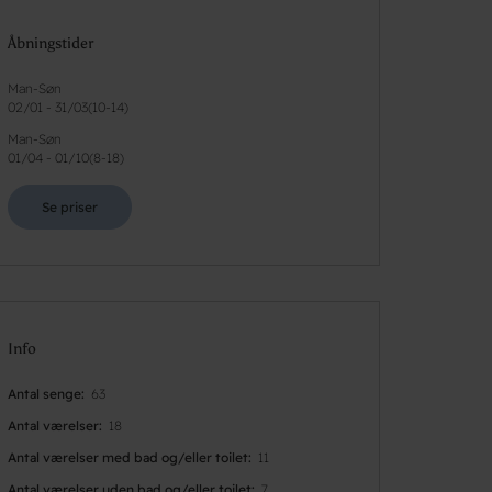
Åbningstider
Man-Søn
02/01
-
31/03
(
10-14
)
Man-Søn
01/04
-
01/10
(
8-18
)
Se priser
Info
Antal senge
63
Antal værelser
18
Antal værelser med bad og/eller toilet
11
Antal værelser uden bad og/eller toilet
7