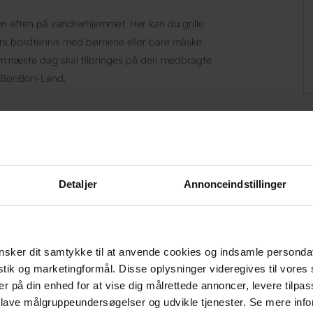
en aften på vandrerhjemmet. Her kan du grille
ndørs bordtennis med børnene eller bare måske
om næste dag skal tilbringes på den medbragte
g i BonBon-Land.
Detaljer
Annonceindstillinger
oderne rammer ved Stevns Klint
sker dit samtykke til at anvende cookies og indsamle personda
istik og marketingformål. Disse oplysninger videregives til vore
er på din enhed for at vise dig målrettede annoncer, levere tilpas
Danhostel Stevns i rolige omgivelser centralt i
 lave målgruppeundersøgelser og udvikle tjenester. Se mere inf