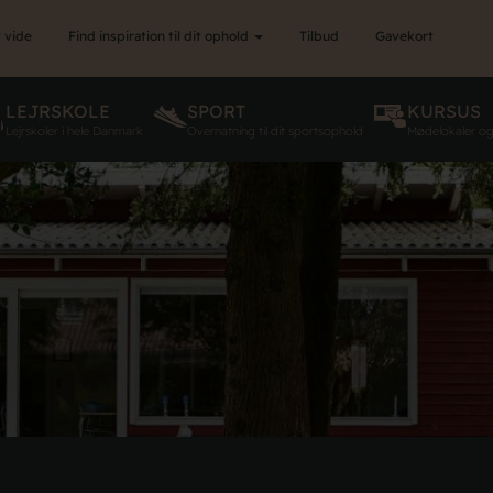
 vide
Find inspiration til dit ophold
Tilbud
Gavekort
LEJRSKOLE
SPORT
KURSUS
Lejrskoler i hele Danmark
Overnatning til dit sportsophold
Mødelokaler o