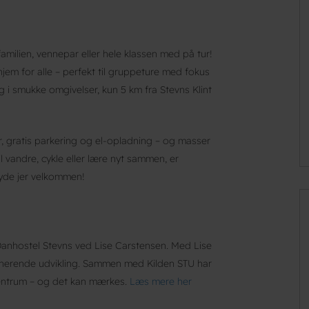
familien, vennepar eller hele klassen med på tur!
jem for alle – perfekt til gruppeture med fokus
g i smukke omgivelser, kun 5 km fra Stevns Klint
, gratis parkering og el-opladning – og masser
l vandre, cykle eller lære nyt sammen, er
byde jer velkommen!
Danhostel Stevns ved Lise Carstensen. Med Lise
nerende udvikling. Sammen med Kilden STU har
centrum – og det kan mærkes.
Læs mere her