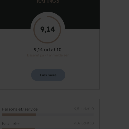
RATINGS
9,14
9,14 ud af 10
Baseret på 77 anmeldelser
Læs mere
Personalet/service
9,51 ud af 10
Faciliteter
9,09 ud af 10