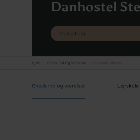
Danhostel St
Hjem
Check Ind Og Værelser
Danhostel Stevns
Danhostel Stevns
Brug for hjælp? Ring
+45 5650 2022
Check ind og værelser
Lejrskole