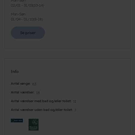
Man-Søn
02/01
-
31/03
(
10-14
)
Man-Søn
01/04
-
01/10
(
8-18
)
Se priser
Info
Antal senge
63
Antal værelser
18
Antal værelser med bad og/eller toilet
11
Antal værelser uden bad og/eller toilet
7