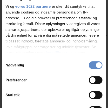
Vi og
vores 1022 partnere
ønsker dit samtykke til at
anvende cookies og indsamle persondata om IP-
adresse, ID og din browser til præferencer, statistik og
marketingformål. Disse oplysninger videregives til vores
samarbejdspartnere, der opbevarer og tilgår oplysninger
på din enhed for at vise dig målrettede annoncer, levere
tilpasset indhold, foretage annonce- og indholdsmåling,
lave målgruppeundersøgelser og udvikle tjenester. Se
Ting du skal opleve, når du overnatter på Danhostel Stevns
Nyheder
mere information under
indstillinger
og i vores
persondatapolitik. Du kan altid trække dit samtykke
Helt unik natur i form af UNESCO verdensarv, et kæmpe fort skjult
Samtykkevalg
under jorden, smukke kalkbrud, slotte og godser. Der er nok at opleve
tilbage eller ændre indstillinger fra vores
Nødvendig
på Stevns, når I overnatter på Danhostel Stevns
"Cookiedeklaration", eller ved at trykke på "Privacy
trigger" ikonet.
Læs mere
Præferencer
Hvis du tillader det, vil vi også gerne:
Indsamle præcise oplysninger om din placering,
Statistik
der kan være nøjagtig inden for få meter
Andre hostels i nærheden
Identificere din enhed baseret på en scanning af