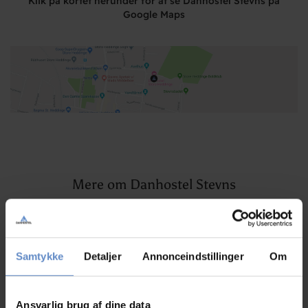
Klik på kortet herunder for at se Danhostel Stevns på
Google Maps
Mere om Danhostel Stevns
Artikler, pressemeddelelser og spændende nyheder
Samtykke
Detaljer
Annonceindstillinger
Om
Ansvarlig brug af dine data