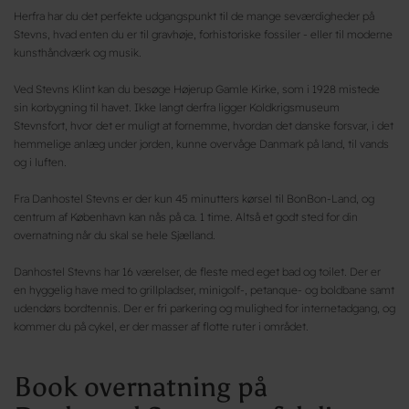
Herfra har du det perfekte udgangspunkt til de mange seværdigheder på
Stevns, hvad enten du er til gravhøje, forhistoriske fossiler - eller til moderne
kunsthåndværk og musik.
Ved Stevns Klint kan du besøge Højerup Gamle Kirke, som i 1928 mistede
sin korbygning til havet. Ikke langt derfra ligger Koldkrigsmuseum
Stevnsfort, hvor
det er muligt at fornemme, hvordan det danske forsvar, i det
hemmelige anlæg under jorden, kunne overvåge Danmark på land, til vands
og i luften.
Fra Danhostel Stevns er der kun 45 minutters kørsel til BonBon-Land, og
centrum af København kan nås på ca. 1 time. Altså et godt sted for din
overnatning når du skal se hele Sjælland.
Danhostel Stevns har 16 værelser, de fleste med eget bad og toilet. Der er
en hyggelig have med to grillpladser, minigolf-, petanque- og boldbane samt
udendørs bordtennis. Der er fri parkering og mulighed for internetadgang, og
kommer du på cykel, er der masser af flotte ruter i området.
Book overnatning på