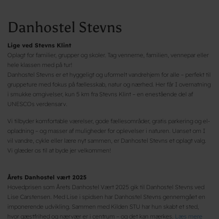
Danhostel Stevns
Lige ved Stevns Klint
Oplagt for familier, grupper og skoler. Tag vennerne, familien, vennepar eller
hele klassen med på tur!
Danhostel Stevns er et hyggeligt og uformelt vandrehjem for alle – perfekt til
gruppeture med fokus på fællesskab, natur og nærhed. Her får I overnatning
i smukke omgivelser, kun 5 km fra Stevns Klint – en enestående del af
UNESCOs verdensarv.
Vi tilbyder komfortable værelser, gode fællesområder, gratis parkering og el-
opladning – og masser af muligheder for oplevelser i naturen. Uanset om I
vil vandre, cykle eller lære nyt sammen, er Danhostel Stevns et oplagt valg.
Vi glæder os til at byde jer velkommen!
Årets Danhostel vært 2025
Hovedprisen som Årets Danhostel Vært 2025 gik til Danhostel Stevns ved
Lise Carstensen. Med Lise i spidsen har Danhostel Stevns gennemgået en
imponerende udvikling. Sammen med Kilden STU har hun skabt et sted,
hvor gæstfrihed og nærvær er i centrum – og det kan mærkes.
Læs mere