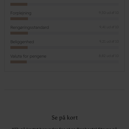
Forplejning
9,50 ud af 10
Rengøringsstandard
9,41 ud af 10
Beliggenhed
9,21 ud af 10
Valuta for pengene
8,82 ud af 10
Se på kort