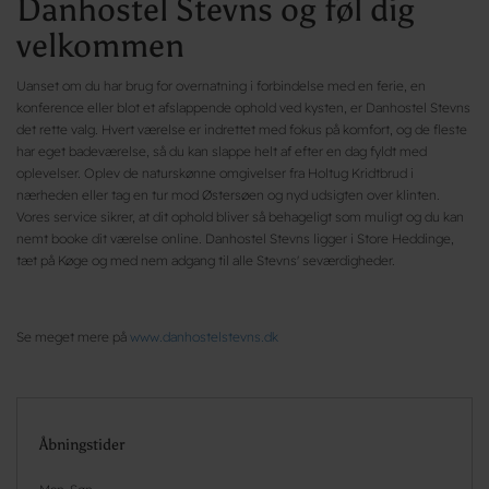
Danhostel Stevns og føl dig
velkommen
Uanset om du har brug for overnatning i forbindelse med en ferie, en
konference eller blot et afslappende ophold ved kysten, er Danhostel Stevns
det rette valg. Hvert værelse er indrettet med fokus på komfort, og de fleste
har eget badeværelse, så du kan slappe helt af efter en dag fyldt med
oplevelser. Oplev de naturskønne omgivelser fra Holtug Kridtbrud i
nærheden eller tag en tur mod Østersøen og nyd udsigten over klinten.
Vores service sikrer, at dit ophold bliver så behageligt som muligt og du kan
nemt booke dit værelse online. Danhostel Stevns ligger i Store Heddinge,
tæt på Køge og med nem adgang til alle Stevns' seværdigheder.
Se meget mere på
www.danhostelstevns.dk
Åbningstider