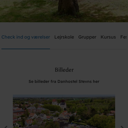
Danhostel Stevns
Check ind og værelser
Lejrskole
Grupper
Kursus
Fes
Brug for hjælp? Ring
+45 5650 2022
Billeder
Søg
Se billeder fra Danhostel Stevns her