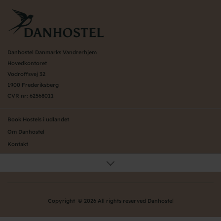
Danhostel Danmarks Vandrerhjem
Hovedkontoret
Vodroffsvej 32
1900 Frederiksberg
CVR nr: 62568011
Book Hostels i udlandet
Om Danhostel
Kontakt
Presse
Generelle vilkår
Nyheder
Organisation (hovedkontor)
Copyright © 2026 All rights reserved Danhostel
Værd at vide om Danhostel