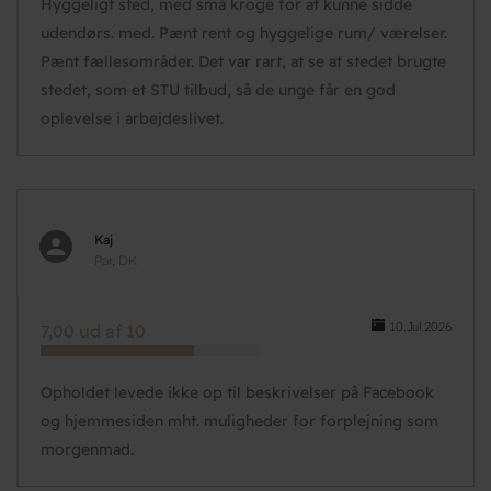
Hyggeligt sted, med små kroge for at kunne sidde
udendørs. med. Pænt rent og hyggelige rum/ værelser.
Pænt fællesområder. Det var rart, at se at stedet brugte
stedet, som et STU tilbud, så de unge får en god
oplevelse i arbejdeslivet.
Kaj
Par, DK
10.Jul.2026
7,00 ud af 10
Opholdet levede ikke op til beskrivelser på Facebook
og hjemmesiden mht. muligheder for forplejning som
morgenmad.