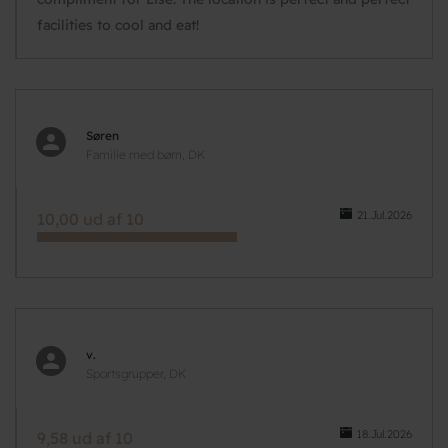
facilities to cool and eat!
Søren
Familie med børn, DK
21.Jul.2026
10,00 ud af 10
v.
Sportsgrupper, DK
18.Jul.2026
9,58 ud af 10