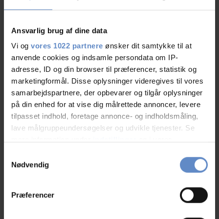
Par, DK
Ansvarlig brug af dine data
29.Jul.2026
7,50 ud af 10
Vi og
vores 1022 partnere
ønsker dit samtykke til at
anvende cookies og indsamle persondata om IP-
Et hyggeligt lille sted hvor vi mødte andre venlige
adresse, ID og din browser til præferencer, statistik og
mennesker, der var med på en god hyggelig snak.
marketingformål. Disse oplysninger videregives til vores
samarbejdspartnere, der opbevarer og tilgår oplysninger
på din enhed for at vise dig målrettede annoncer, levere
tilpasset indhold, foretage annonce- og indholdsmåling,
Peter
lave målgruppeundersøgelser og udvikle tjenester. Se
Par, DK
mere information under
indstillinger
og i vores
persondatapolitik. Du kan altid trække dit samtykke
Samtykkevalg
tilbage eller ændre indstillinger fra vores
Nødvendig
26.Jul.2026
9,50 ud af 10
"Cookiedeklaration", eller ved at trykke på "Privacy
trigger" ikonet.
Præferencer
Hvis du tillader det, vil vi også gerne: