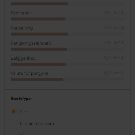
Faciliteter
9,09 ud af 10
Forplejning
9,50 ud af 10
Rengøringsstandard
9,38 ud af 10
Beliggenhed
9,19 ud af 10
Valuta for pengene
8,77 ud af 10
Gæstetyper
Alle
Familie med børn