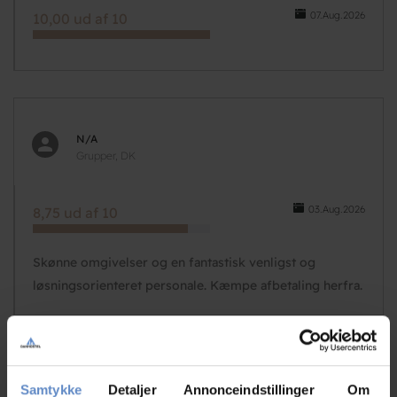
07.Aug.2026
10,00 ud af 10
N/A
Grupper, DK
03.Aug.2026
8,75 ud af 10
Skønne omgivelser og en fantastisk venligst og
løsningsorienteret personale. Kæmpe afbetaling herfra.
N/A
Samtykke
Detaljer
Annonceindstillinger
Om