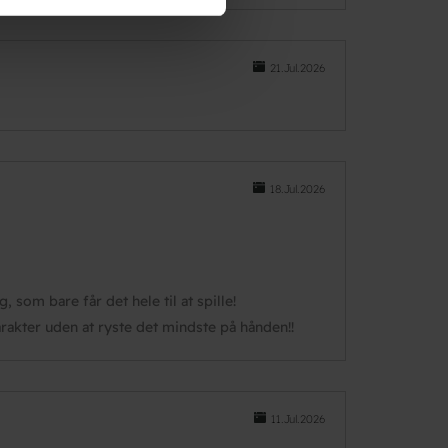
21.Jul.2026
18.Jul.2026
 som bare får det hele til at spille!
akter uden at ryste det mindste på hånden!!
11.Jul.2026