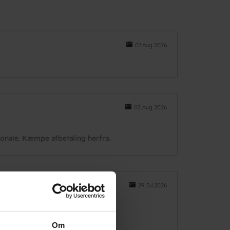
07.Aug.2026
03.Aug.2026
sonale. Kæmpe afbetaling herfra.
29.Jul.2026
 med på en god hyggelig snak.
Om