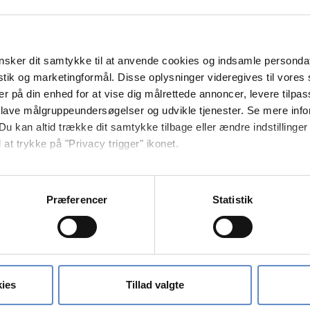
 ud af 10
sker dit samtykke til at anvende cookies og indsamle personda
istik og marketingformål. Disse oplysninger videregives til vore
er på din enhed for at vise dig målrettede annoncer, levere tilpas
 lave målgruppeundersøgelser og udvikle tjenester. Se mere inf
Du kan altid trække dit samtykke tilbage eller ændre indstillinger
0 ud af 10
 at trykke på "Privacy trigger" ikonet.
antastisk sted med en masse skønne mennesker.
så gerne:
sninger om din placering, der kan være nøjagtig inden for få me
Præferencer
Statistik
 baseret på en scanning af dens unikke karakteristika (fingerprin
ebsitet.
 ud af 10
se vores indhold og annoncer, til at vise dig funktioner til sociale
 good and friendly host at the Dannhostel. My compliment for Lise. T
oplysninger om din brug af vores hjemmeside med vores partnere i
ies
Tillad valgte
 and eat!
ysepartnere. Vores partnere kan kombinere disse data med andr