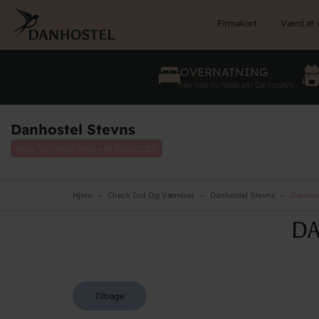
Skip
to
Firmakort
Værd at 
main
content
OVERNATNING
Her kan du finde alle Danhostels
Danhostel Stevns
Brug for hjælp? Ring
+45 5650 2022
Hjem
Check Ind Og Værelser
Danhostel Stevns
Danhost
DA
Tilbage