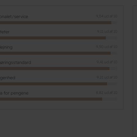
onalet/service
9,54 ud af 10
iteter
9,11 ud af 10
lejning
9,50 ud af 10
øringsstandard
9,41 ud af 10
ggenhed
9,21 ud af 10
ta for pengene
8,82 ud af 10