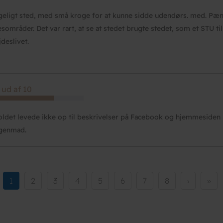
eligt sted, med små kroge for at kunne sidde udendørs. med. Pæn
esområder. Det var rart, at se at stedet brugte stedet, som et STU ti
jdeslivet.
 ud af 10
ldet levede ikke op til beskrivelser på Facebook og hjemmesiden 
genmad.
Current
1
Side
2
Side
3
Side
4
Side
5
Side
6
Side
7
Side
8
Næste
›
Sids
»
page
side
side