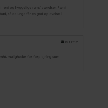
t rent og hyggelige rum/ værelser. Pænt
lbud, så de unge får en god oplevelse i
10.Jul.2026
mht. muligheder for forplejning som
te