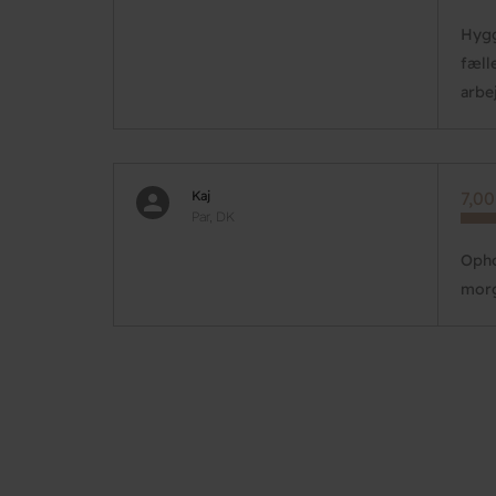
Hygg
fæll
arbe
Kaj
7,00
Par, DK
Opho
mor
Pagination