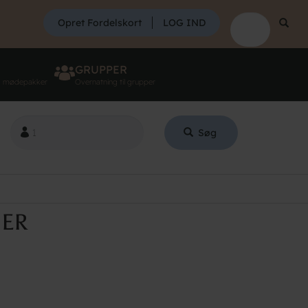
SØG
Opret Fordelskort
LOG IND
Søg
GRUPPER
g mødepakker
Overnatning til grupper
Søg
SER