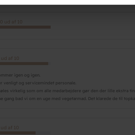
et fra din brug af deres tjenester.
0 ud af 10
 ud af 10
ommer igen og igen.
r venligt og servicemindet personale.
føles virkelig som om alle medarbejdere gør den der lille ekstra ting,
e gang bad vi om en uge med vegetarmad. Det klarede de til topkar
 ud af 10