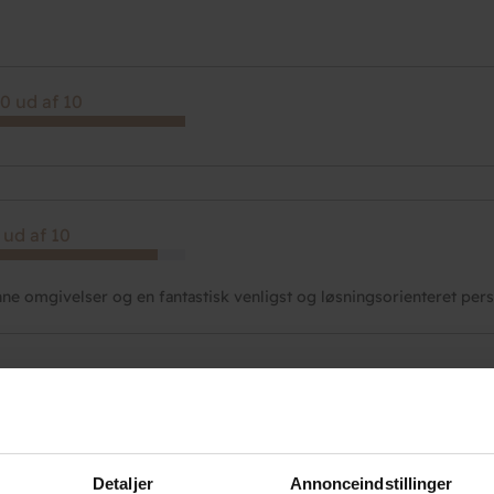
0 ud af 10
 ud af 10
ne omgivelser og en fantastisk venligst og løsningsorienteret per
 ud af 10
yggeligt lille sted hvor vi mødte andre venlige mennesker, der var
Detaljer
Annonceindstillinger