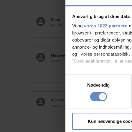
Ansvarlig brug af dine data
Peter
9,50
Par, DK
Vi og
vores 1022 partnere
øn
browser til præferencer, stat
opbevarer og tilgår oplysning
annonce- og indholdsmåling,
og i vores persondatapolitik. 
Marianne
10,0
Familie med børn, DK
"Cookiedeklaration", eller ved
Et f
Hvis du tillader det, vil vi og
Samtykkevalg
Indsamle præcise oply
Nødvendig
Identificere din enhed
Dine valg anvendes på hele w
Annette
9,50
Venner, NL
Vi bruger cookies til at tilpas
Very
vores trafik. Vi deler også 
Kun nødvendige cook
cool
annonceringspartnere og anal