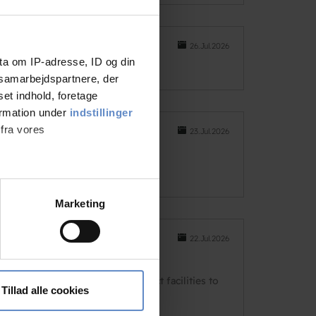
26.Jul.2026
ta om IP-adresse, ID og din
s samarbejdspartnere, der
set indhold, foretage
ormation under
indstillinger
 fra vores
23.Jul.2026
ter
Marketing
ting)
22.Jul.2026
 medier og til at analysere
he location is perfect and perfect facilities to
nden for sociale medier,
Tillad alle cookies
e oplysninger, du har givet