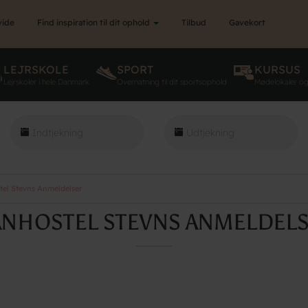
vide
Find inspiration til dit ophold
Tilbud
Gavekort
LEJRSKOLE
SPORT
KURSUS
Lejrskoler i hele Danmark
Overnatning til dit sportsophold
Mødelokaler o
el Stevns Anmeldelser
NHOSTEL STEVNS ANMELDEL