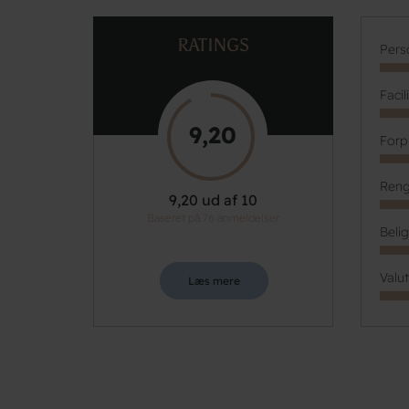
RATINGS
Pers
Facil
9,20
Forp
Reng
9,20 ud af 10
Baseret på 76 anmeldelser
Beli
Valu
Læs mere