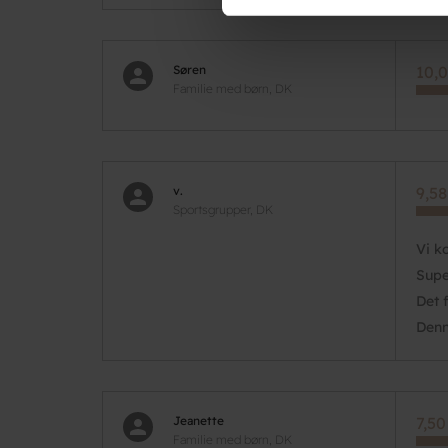
dem, eller som de har indsaml
Søren
10,0
Familie med børn, DK
v.
9,58
Sportsgrupper, DK
Vi k
Supe
Det 
Denn
Jeanette
7,50
Familie med børn, DK