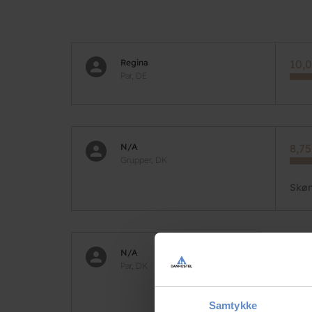
Regina
10,0
Par, DE
N/A
8,75
Grupper, DK
Skøn
N/A
7,50
Par, DK
Et h
Samtykke