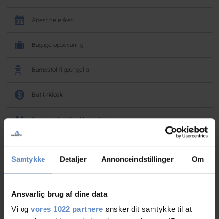
Åbent hele året
Bagage opbevaring
Barnestol tilgængelig
Butik/kiosk
Børnevenligt/familievenligt
Cykelværksted
Samtykke
Detaljer
Annonceindstillinger
Om
Fiske køkken/klargøringskøkken
Ansvarlig brug af dine data
Gratis parkering
Vi og
vores 1022 partnere
ønsker dit samtykke til at