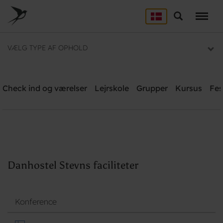
Skip
to
Søg
LEJRSKOLE
main
content
Lejrskoler i hele Danmark
VÆLG TYPE AF OPHOLD
SPORT
Overnatning til dit sportsophold
Danhostel Stevns
Check ind og værelser
Lejrskole
Grupper
Kursus
Fes
Brug for hjælp? Ring
+45 5650 2022
KURSUS
Mødelokaler og mødepakker
GRUPPER
Overnatning til grupper
Søg
Danhostel Stevns faciliteter
Konference