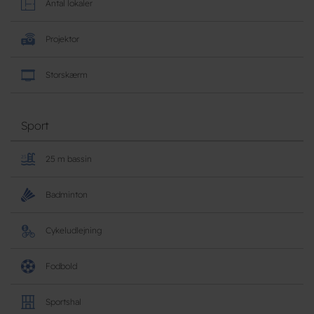
Antal lokaler
Projektor
Storskærm
Sport
25 m bassin
Badminton
Cykeludlejning
Fodbold
Sportshal