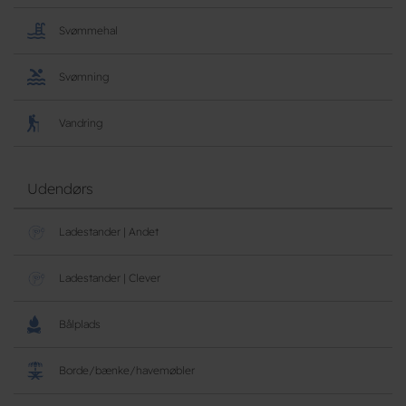
Svømmehal
Svømning
Vandring
Udendørs
Ladestander | Andet
Ladestander | Clever
Bålplads
Borde/bænke/havemøbler