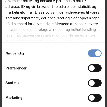
Grill og grillplads
anvende cookies og indsamle persondata om IP-
adresse, ID og din browser til præferencer, statistik og
marketingformål. Disse oplysninger videregives til vores
Gæstekøkken
samarbejdspartnere, der opbevarer og tilgår oplysninger
på din enhed for at vise dig målrettede annoncer, levere
Handicap venligt
tilpasset indhold, foretage annonce- og indholdsmåling,
lave målgruppeundersøgelser og udvikle tjenester. Se
Hytter
mere information under
indstillinger
og i vores
persondatapolitik. Du kan altid trække dit samtykke
Samtykkevalg
Kursuslokaler
tilbage eller ændre indstillinger fra vores
Nødvendig
"Cookiedeklaration", eller ved at trykke på "Privacy
Selskabslokaler
trigger" ikonet.
Præferencer
Vaskeri
Hvis du tillader det, vil vi også gerne:
Indsamle præcise oplysninger om din placering,
Statistik
der kan være nøjagtig inden for få meter
Værelsesfaciliteter
Identificere din enhed baseret på en scanning af
Marketing
dens unikke karakteristika (fingerprinting)
Balkon/terrasse
Dine valg anvendes på hele websitet.