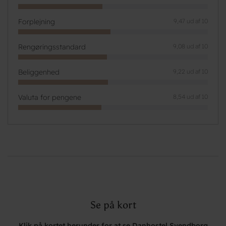
Forplejning
9,47 ud af 10
Rengøringsstandard
9,08 ud af 10
Beliggenhed
9,22 ud af 10
Valuta for pengene
8,54 ud af 10
Se på kort
Klik på kortet herunder for at se Danhostel Svendborg