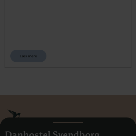
Læs mere
Danhostel Svendborg