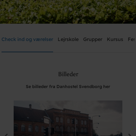
Danhostel Svendborg
Check ind og værelser
Lejrskole
Grupper
Kursus
Fes
Brug for hjælp? Ring
+45 6221 6699
Billeder
Søg
Se billeder fra Danhostel Svendborg her