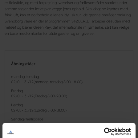
er fleksible, og med forplejning, værelser og fællesområder samlet under
samme tag er det let at planlægge jeres ophold. Skal dagene krydres med
frisk luft, kan et golfophold eller en idyllisk tur i de grønne områder omkring
Svendborg være en del af programmet. STØBERIET arbejder desuden med
miljøet og bærer Green Key, det internationale miljømærke, så I kan vælge
en base med omtanke for både gæster og omgivelser.
Åbningstider
mandag-torsdag
02/01
-
31/12
(
mandag-torsdag 8.00-18.00
)
Fredag
02/01
-
31/12
(
Fredag 8.00-20.00
)
Lørdag
02/01
-
31/12
(
Lørdag 8.00-18.00
)
Søndag/helligdage
01/01
-
31/12
(
Søndag/helligdag 8.00-12.00 og 16.00-20.00
)
mandag-lørdag