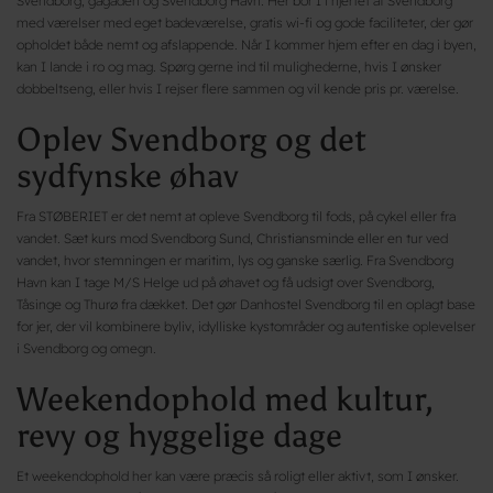
Svendborg, gågaden og Svendborg Havn. Her bor I i hjertet af Svendborg
med værelser med eget badeværelse, gratis wi-fi og gode faciliteter, der gør
opholdet både nemt og afslappende. Når I kommer hjem efter en dag i byen,
kan I lande i ro og mag. Spørg gerne ind til mulighederne, hvis I ønsker
dobbeltseng, eller hvis I rejser flere sammen og vil kende pris pr. værelse.
Oplev Svendborg og det
sydfynske øhav
Fra STØBERIET er det nemt at opleve Svendborg til fods, på cykel eller fra
vandet. Sæt kurs mod Svendborg Sund, Christiansminde eller en tur ved
vandet, hvor stemningen er maritim, lys og ganske særlig. Fra Svendborg
Havn kan I tage M/S Helge ud på øhavet og få udsigt over Svendborg,
Tåsinge og Thurø fra dækket. Det gør Danhostel Svendborg til en oplagt base
for jer, der vil kombinere byliv, idylliske kystområder og autentiske oplevelser
i Svendborg og omegn.
Weekendophold med kultur,
revy og hyggelige dage
Et weekendophold her kan være præcis så roligt eller aktivt, som I ønsker.