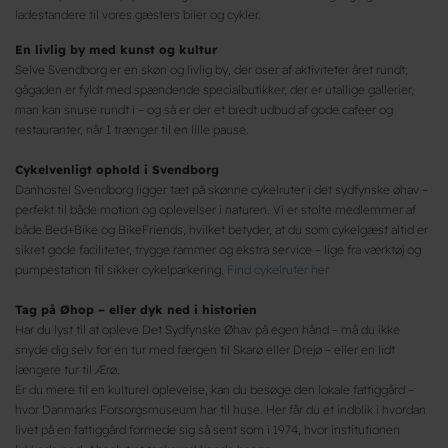
ladestandere til vores gæsters biler og cykler.
En livlig by med kunst og kultur
Selve Svendborg er en skøn og livlig by, der oser af aktiviteter året rundt;
gågaden er fyldt med spændende specialbutikker, der er utallige gallerier,
man kan snuse rundt i – og så er der et bredt udbud af gode cafeer og
restauranter, når I trænger til en lille pause.
Cykelvenligt ophold i Svendborg
Danhostel Svendborg ligger tæt på skønne cykelruter i det sydfynske øhav –
perfekt til både motion og oplevelser i naturen. Vi er stolte medlemmer af
både Bed+Bike og BikeFriends, hvilket betyder, at du som cykelgæst altid er
sikret gode faciliteter, trygge rammer og ekstra service – lige fra værktøj og
pumpestation til sikker cykelparkering.
Find cykelruter her
Tag på Øhop – eller dyk ned i historien
Har du lyst til at opleve Det Sydfynske Øhav på egen hånd – må du ikke
snyde dig selv for en tur med færgen til Skarø eller Drejø – eller en lidt
længere tur til Ærø.
Er du mere til en kulturel oplevelse, kan du besøge den lokale fattiggård –
hvor Danmarks Forsorgsmuseum har til huse. Her får du et indblik i hvordan
livet på en fattiggård formede sig så sent som i 1974, hvor institutionen