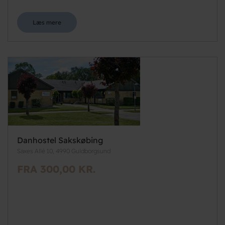
Læs mere
Danhostel Sakskøbing
Saxes Allé 10, 4990 Guldborgsund
FRA 300,00 KR.