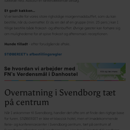
lukkede ned. Absolut et tankevækkende besøg.
Et godt køkken...
Vi er kendte for vores store righoldige morgenmadsbuffet, som du kan
bestille, når du overnatter. Er du en del af en gruppe (min. 25 pers.) kan I
tillige bestille både frokost- og aftenbuffet. Øvrige gæster kan forhøre sig
om mulighederne for at spise frokost og aftensmad i receptionen.
Hunde tilladt
- efter forudgående aftale.
STØBERIET's af
bestillingsregler
Overnatning i Svendborg tæt
på centrum
Når I ankommer til Svendborg, handler det ofte om at finde den rigtige base
for turen. STØBERIET er ikke et klassisk hotel, men et imødekommende
ferie- og konferencecenter i Svendborg centrum, tæt på centrum af