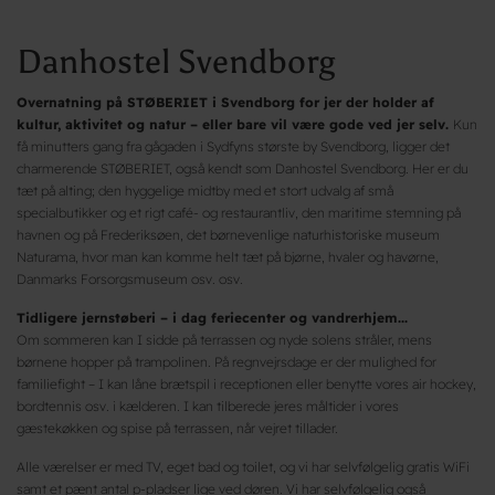
Danhostel Svendborg
Overnatning på STØBERIET i Svendborg for jer der holder af
kultur, aktivitet og natur – eller bare vil være gode ved jer selv.
Kun
få minutters gang fra gågaden i Sydfyns største by Svendborg, ligger det
charmerende STØBERIET, også kendt som Danhostel Svendborg. Her er du
tæt på alting; den hyggelige midtby med et stort udvalg af små
specialbutikker og et rigt café- og restaurantliv, den maritime stemning på
havnen og på Frederiksøen, det børnevenlige naturhistoriske museum
Naturama, hvor man kan komme helt tæt på bjørne, hvaler og havørne,
Danmarks Forsorgsmuseum osv. osv.
Tidligere jernstøberi – i dag feriecenter og vandrerhjem...
Om sommeren kan I sidde på terrassen og nyde solens stråler, mens
børnene hopper på trampolinen. På regnvejrsdage er der mulighed for
familiefight – I kan låne brætspil i receptionen eller benytte vores air hockey,
bordtennis osv. i kælderen. I kan tilberede jeres måltider i vores
gæstekøkken og spise på terrassen, når vejret tillader.
Alle værelser er med TV, eget bad og toilet, og vi har selvfølgelig gratis WiFi
samt et pænt antal p-pladser lige ved døren. Vi har selvfølgelig også