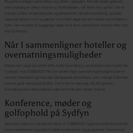
Brug formiddagen på butikker og caféer i gågaden, find de lokale gallerier,
eller planlæg en aften med revy i Rottefælden, når årets revy spiller. Der er
mange unikke seværdigheder og attraktioner tæt på Svendborg, og både
rejsende på kort visit og gæster med flere dage kan let mærke atmosfæren i
byen. Her er plads til hyggelige dage, hvor jeres ophold kan formes efter lyst,
vejr og tempo.
Når I sammenligner hoteller og
overnatningsmuligheder
Måske har I søgt på nettet efter hotel Svendborg, vandrehjem eller hostel før
I vælger. Hos STØBERIET får I en anden type overnatningsmulighed der er
centralt, fleksibelt og med den afslappede atmosfære, som mange forbinder
med et godt ophold på Sydfyn. Det er en fin løsning, når dit ophold i
Svendborg skal være praktisk uden at miste den lokale charme.
Konference, møder og
golfophold på Sydfyn
Skal turen ikke kun handle om ferie, er STØBERIET også et konferencecenter
med mødelokaler og plads til både konferencer og gruppeture. Rammerne